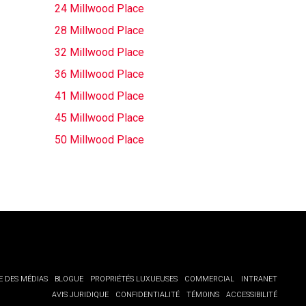
24 Millwood Place
28 Millwood Place
32 Millwood Place
36 Millwood Place
41 Millwood Place
45 Millwood Place
50 Millwood Place
E DES MÉDIAS
BLOGUE
PROPRIÉTÉS LUXUEUSES
COMMERCIAL
INTRANET
AVIS JURIDIQUE
CONFIDENTIALITÉ
TÉMOINS
ACCESSIBILITÉ