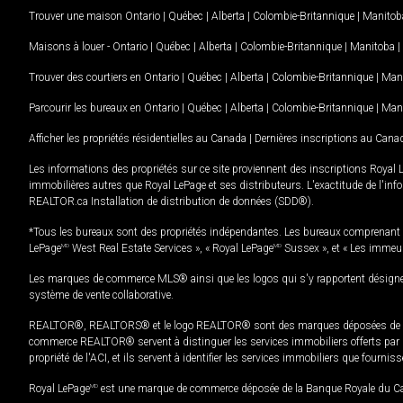
Trouver une maison
Ontario
|
Québec
|
Alberta
|
Colombie-Britannique
|
Manitob
Maisons à louer -
Ontario
|
Québec
|
Alberta
|
Colombie-Britannique
|
Manitoba
|
Trouver des courtiers en
Ontario
|
Québec
|
Alberta
|
Colombie-Britannique
|
Man
Parcourir les bureaux en
Ontario
|
Québec
|
Alberta
|
Colombie-Britannique
|
Man
Afficher les propriétés résidentielles au Canada
|
Dernières inscriptions au Cana
Les informations des propriétés sur ce site proviennent des inscriptions Royal 
immobilières autres que Royal LePage et ses distributeurs. L'exactitude de l'info
REALTOR.ca Installation de distribution de données (SDD®).
*Tous les bureaux sont des propriétés indépendantes. Les bureaux comprenant 
LePage
MD
West Real Estate Services », « Royal LePage
MD
Sussex », et « Les immeu
Les marques de commerce MLS® ainsi que les logos qui s'y rapportent désignent
système de vente collaborative.
REALTOR®, REALTORS® et le logo REALTOR® sont des marques déposées de REAL
commerce REALTOR® servent à distinguer les services immobiliers offerts par le
propriété de l'ACI, et ils servent à identifier les services immobiliers que fourni
Royal LePage
MD
est une marque de commerce déposée de la Banque Royale du Cana