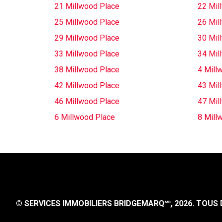
21 Millwood Place
22 Mil
25 Millwood Place
26 Mil
29 Millwood Place
30 Mil
33 Millwood Place
34 Mil
38 Millwood Place
4 Mill
42 Millwood Place
43 Mil
46 Millwood Place
47 Mil
6 Millwood Place
8 Mill
© SERVICES IMMOBILIERS BRIDGEMARQ
, 2026.
TOUS D
MD