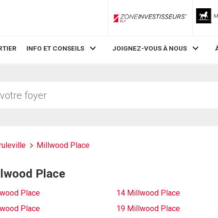
ZoneInvestisseurs RLP
RTIER
INFO ET CONSEILS
JOIGNEZ-VOUS À NOUS
ruleville
Millwood Place
illwood Place
lwood Place
14 Millwood Place
lwood Place
19 Millwood Place