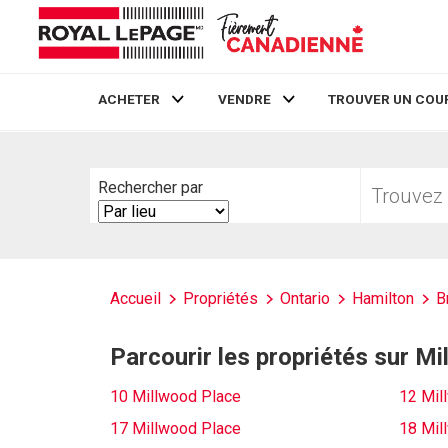
ACHETER
VENDRE
TROUVER UN COU
Live
En Direct
Trouvez
Rechercher par
votre
Search
foyer
By
Accueil
Propriétés
Ontario
Hamilton
B
Parcourir les propriétés sur M
10 Millwood Place
12 Mil
17 Millwood Place
18 Mil