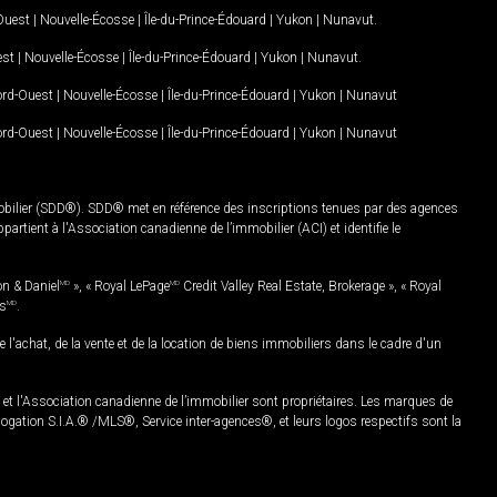
-Ouest
|
Nouvelle-Écosse
|
Île-du-Prince-Édouard
|
Yukon
|
Nunavut
.
est
|
Nouvelle-Écosse
|
Île-du-Prince-Édouard
|
Yukon
|
Nunavut
.
Nord-Ouest
|
Nouvelle-Écosse
|
Île-du-Prince-Édouard
|
Yukon
|
Nunavut
Nord-Ouest
|
Nouvelle-Écosse
|
Île-du-Prince-Édouard
|
Yukon
|
Nunavut
mobilier (SDD®). SDD® met en référence des inscriptions tenues par des agences
rtient à l'Association canadienne de l’immobilier (ACI) et identifie le
on & Daniel
MD
», « Royal LePage
MD
Credit Valley Real Estate, Brokerage », « Royal
es
MD
.
chat, de la vente et de la location de biens immobiliers dans le cadre d'un
Association canadienne de l’immobilier sont propriétaires. Les marques de
ation S.I.A.® /MLS®, Service inter-agences®, et leurs logos respectifs sont la