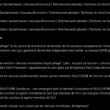
a
|
Saskatchewan
|
Nouveau-Brunswick
|
Terre-Neuve-et-Labrador
|
Territoires du Nord
Saskatchewan
|
Nouveau-Brunswick
|
Terre-Neuve-et-Labrador
|
Territoires du Nord-Ou
itoba
|
Saskatchewan
|
Nouveau-Brunswick
|
Terre-Neuve-et-Labrador
|
Territoires du 
itoba
|
Saskatchewan
|
Nouveau-Brunswick
|
Terre-Neuve-et-Labrador
|
Territoires du 
da
LePage
MD
et du service de distribution de données de l'Association canadienne de l’im
rmation n'est pas garantie et devrait être indépendamment vérifiée. La marque DDF® appa
la mention « Services immobiliers Royal LePage
MD
Ltée », incluant sa division « Johnst
bles Mont-Tremblant » appartiennent et sont gérés par Bridgemarq Real Estate Servic
 les services professionnels rendus par les membres REALTORS® de l'ACI en vue de l'a
TOR® Canada Inc., une compagnie dont la National Association of REALTORS® et l'
s courtiers et agents immobilier en tant que membres de l'ACI. Les marques d'homolog
ssent les courtiers et agents membres de l'ACI.
da, utilisée sous licence par les Services immobiliers Bridgemarq
MD
.