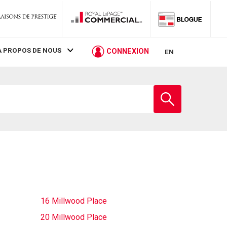
À PROPOS DE NOUS
CONNEXION
EN
Entrez
le
nom
de
l'école
16 Millwood Place
20 Millwood Place