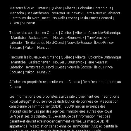
Maisons à louer -
Ontario
|
Québec
|
Alberta
|
Colombie-Britannique
|
Manitoba
|
Saskatchewan
|
Nouveau-Brunswick
|
Terre-Neuve-et-Labrador
|
Territoires du Nord-Ouest
|
Nouvelle-Écosse
|
Île-du-Prince-Édouard
|
Yukon
|
Nunavut
.
Trouver des courtiers en
Ontario
|
Québec
|
Alberta
|
Colombie-Britannique
|
Manitoba
|
Saskatchewan
|
Nouveau-Brunswick
|
Terre-Neuve-et-
Labrador
|
Territoires du Nord-Ouest
|
Nouvelle-Écosse
|
Île-du-Prince-
Édouard
|
Yukon
|
Nunavut
Parcourir les bureaux en
Ontario
|
Québec
|
Alberta
|
Colombie-Britannique
|
Manitoba
|
Saskatchewan
|
Nouveau-Brunswick
|
Terre-Neuve-et-
Labrador
|
Territoires du Nord-Ouest
|
Nouvelle-Écosse
|
Île-du-Prince-
Édouard
|
Yukon
|
Nunavut
Afficher les propriétés résidentielles au Canada
|
Dernières inscriptions au
Canada
Les informations des propriétés sur ce site proviennent des inscriptions
Royal LePage
MD
et du service de distribution de données de l'Association
canadienne de l’immobilier (SDD®). SDD® met en référence des
inscriptions tenues par des agences immobilières autres que Royal
LePage et ses distributeurs. L'exactitude de l'information n'est pas
garantie et devrait être indépendamment vérifiée. La marque DDF®
appartient à l'Association canadienne de l’immobilier (ACI) et identifie le