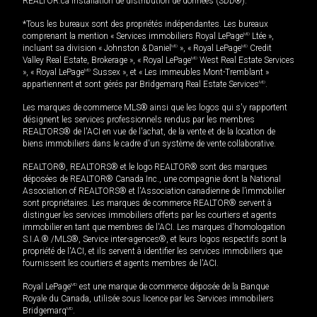
REALTOR.ca Installation de distribution de données (SDD®).
*Tous les bureaux sont des propriétés indépendantes. Les bureaux
comprenant la mention « Services immobiliers Royal LePage
MD
Ltée »,
incluant sa division « Johnston & Daniel
MD
», « Royal LePage
MD
Credit
Valley Real Estate, Brokerage », « Royal LePage
MD
West Real Estate Services
», « Royal LePage
MD
Sussex », et « Les immeubles Mont-Tremblant »
appartiennent et sont gérés par Bridgemarq Real Estate Services
MD
.
Les marques de commerce MLS® ainsi que les logos qui s'y rapportent
désignent les services professionnels rendus par les membres
REALTORS® de l'ACI en vue de l'achat, de la vente et de la location de
biens immobiliers dans le cadre d'un système de vente collaborative.
REALTOR®, REALTORS® et le logo REALTOR® sont des marques
déposées de REALTOR® Canada Inc., une compagnie dont la National
Association of REALTORS® et l'Association canadienne de l’immobilier
sont propriétaires. Les marques de commerce REALTOR® servent à
distinguer les services immobiliers offerts par les courtiers et agents
immobilier en tant que membres de l'ACI. Les marques d'homologation
S.I.A.® /MLS®, Service inter-agences®, et leurs logos respectifs sont la
propriété de l'ACI, et ils servent à identifier les services immobiliers que
fournissent les courtiers et agents membres de l'ACI.
Royal LePage
MD
est une marque de commerce déposée de la Banque
Royale du Canada, utilisée sous licence par les Services immobiliers
Bridgemarq
MD
.