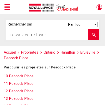
Menu
Live
En Direct
Rechercher par
Search
By
Trouvez
Entrez
votre
le
foyer
nom
de
l'école
Accueil
Propriétés
Ontario
Hamilton
Bruleville
Peacock Place
Parcourir les propriétés sur Peacock Place
10 Peacock Place
11 Peacock Place
12 Peacock Place
13 Peacock Place