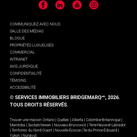
Facebook
LinkedIn
YouTube
Instagram
COMMUNIQUEZ AVEC NOUS
SALLE DES MÉDIAS
BLOGUE
PROPRIÉTÉS LUXUEUSES
COMMERCIAL
INTRANET
AVIS JURIDIQUE
CONFIDENTIALITÉ
TÉMOINS
ACCESSIBILITÉ
© SERVICES IMMOBILIERS BRIDGEMARQ
, 2026.
MD
TOUS DROITS RÉSERVÉS.
Trouver une maison
Ontario
|
Québec
|
Alberta
|
Colombie-Britannique
|
Manitoba
|
Saskatchewan
|
Nouveau-Brunswick
|
Terre-Neuve-et-Labrador
|
Territoires du Nord-Ouest
|
Nouvelle-Écosse
|
Île-du-Prince-Édouard
|
Yukon
|
Nunavut
.