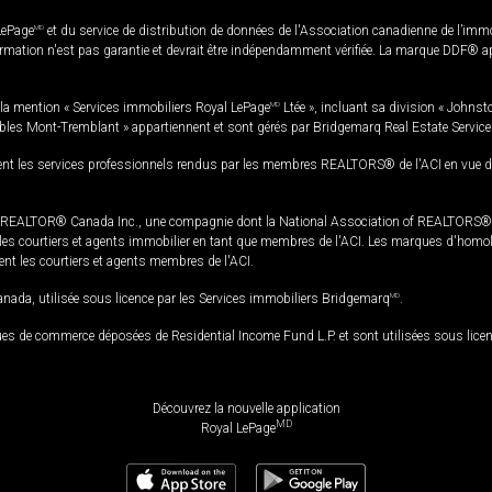
LePage
MD
et du service de distribution de données de l'Association canadienne de l’im
rmation n'est pas garantie et devrait être indépendamment vérifiée. La marque DDF® appa
la mention « Services immobiliers Royal LePage
MD
Ltée », incluant sa division « Johnst
bles Mont-Tremblant » appartiennent et sont gérés par Bridgemarq Real Estate Servic
 les services professionnels rendus par les membres REALTORS® de l'ACI en vue de l'a
TOR® Canada Inc., une compagnie dont la National Association of REALTORS® et l'
s courtiers et agents immobilier en tant que membres de l'ACI. Les marques d'homolog
ssent les courtiers et agents membres de l'ACI.
da, utilisée sous licence par les Services immobiliers Bridgemarq
MD
.
s de commerce déposées de Residential Income Fund L.P. et sont utilisées sous lice
Découvrez la nouvelle application
MD
Royal LePage