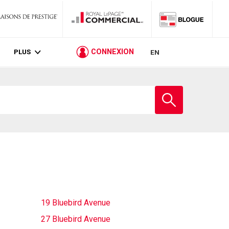
PLUS
CONNEXION
EN
Entrez
le
nom
de
l'école
19 Bluebird Avenue
27 Bluebird Avenue