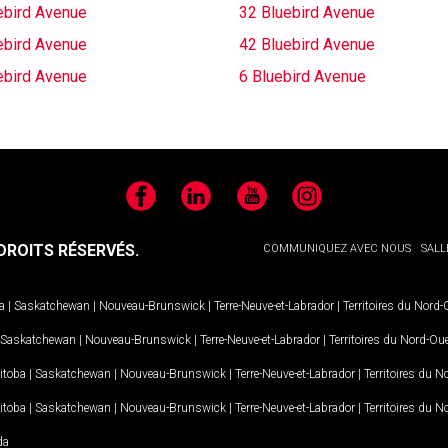
ebird Avenue
32 Bluebird Avenue
ebird Avenue
42 Bluebird Avenue
ebird Avenue
6 Bluebird Avenue
Facebook
LinkedIn
YouTube
Instagram
ROITS RÉSERVÉS.
COMMUNIQUEZ AVEC NOUS
SALL
a
|
Saskatchewan
|
Nouveau-Brunswick
|
Terre-Neuve-et-Labrador
|
Territoires du Nord
Saskatchewan
|
Nouveau-Brunswick
|
Terre-Neuve-et-Labrador
|
Territoires du Nord-Ou
itoba
|
Saskatchewan
|
Nouveau-Brunswick
|
Terre-Neuve-et-Labrador
|
Territoires du 
itoba
|
Saskatchewan
|
Nouveau-Brunswick
|
Terre-Neuve-et-Labrador
|
Territoires du 
da