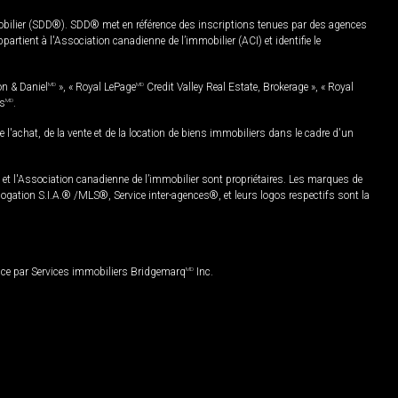
mobilier (SDD®). SDD® met en référence des inscriptions tenues par des agences
rtient à l'Association canadienne de l’immobilier (ACI) et identifie le
on & Daniel
MD
», « Royal LePage
MD
Credit Valley Real Estate, Brokerage », « Royal
es
MD
.
chat, de la vente et de la location de biens immobiliers dans le cadre d'un
Association canadienne de l’immobilier sont propriétaires. Les marques de
ation S.I.A.® /MLS®, Service inter-agences®, et leurs logos respectifs sont la
nce par Services immobiliers Bridgemarq
MD
Inc.