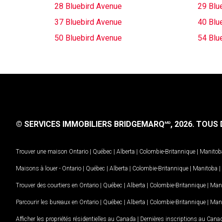
28 Bluebird Avenue
29 Blu
37 Bluebird Avenue
40 Blu
50 Bluebird Avenue
54 Blu
© SERVICES IMMOBILIERS BRIDGEMARQ
, 2026.
TOUS D
MD
Trouver une maison
Ontario
|
Québec
|
Alberta
|
Colombie-Britannique
|
Manitob
Maisons à louer -
Ontario
|
Québec
|
Alberta
|
Colombie-Britannique
|
Manitoba
|
Trouver des courtiers en
Ontario
|
Québec
|
Alberta
|
Colombie-Britannique
|
Man
Parcourir les bureaux en
Ontario
|
Québec
|
Alberta
|
Colombie-Britannique
|
Man
Afficher les propriétés résidentielles au Canada
|
Dernières inscriptions au Cana