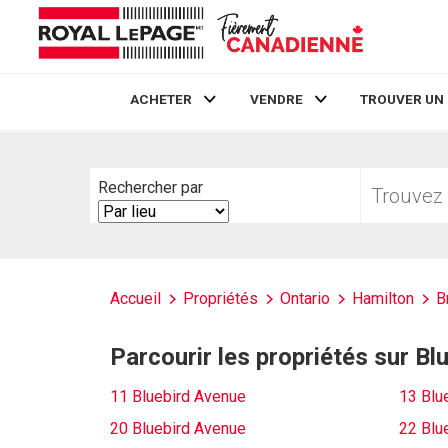
ACHETER
VENDRE
TROUVER UN
Live
En Direct
Trouvez
Rechercher par
votre
Search
foyer
By
Accueil
Propriétés
Ontario
Hamilton
B
Parcourir les propriétés sur B
11 Bluebird Avenue
13 Blu
20 Bluebird Avenue
22 Blu