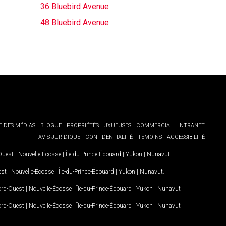
36 Bluebird Avenue
48 Bluebird Avenue
E DES MÉDIAS
BLOGUE
PROPRIÉTÉS LUXUEUSES
COMMERCIAL
INTRANET
AVIS JURIDIQUE
CONFIDENTIALITÉ
TÉMOINS
ACCESSIBILITÉ
-Ouest
|
Nouvelle-Écosse
|
Île-du-Prince-Édouard
|
Yukon
|
Nunavut
.
est
|
Nouvelle-Écosse
|
Île-du-Prince-Édouard
|
Yukon
|
Nunavut
.
Nord-Ouest
|
Nouvelle-Écosse
|
Île-du-Prince-Édouard
|
Yukon
|
Nunavut
Nord-Ouest
|
Nouvelle-Écosse
|
Île-du-Prince-Édouard
|
Yukon
|
Nunavut