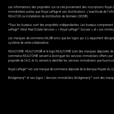
Les informations des propriétés sur ce site proviennent des inscriptions Royal 
immobilières autres que Royal LePage et ses distributeurs. L'exactitude de l'info
REALTOR.ca Installation de distribution de données (SDD®).
*Tous les bureaux sont des propriétés indépendantes. Les bureaux comprenant 
LePage
MD
West Real Estate Services », « Royal LePage
MD
Sussex », et « Les immeu
Les marques de commerce MLS® ainsi que les logos qui s'y rapportent désignent
système de vente collaborative.
REALTOR®, REALTORS® et le logo REALTOR® sont des marques déposées de REAL
commerce REALTOR® servent à distinguer les services immobiliers offerts par le
propriété de l'ACI, et ils servent à identifier les services immobiliers que fourni
Royal LePage
MD
est une marque de commerce déposée de la Banque Royale du Cana
Bridgemarq
MD
et ses logos / Services immobiliers Bridgemarq
MD
sont des marque