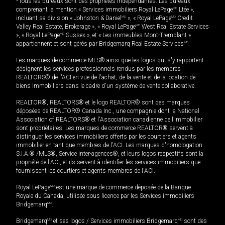
*Tous les bureaux sont des propriétés indépendantes. Les bureaux
comprenant la mention « Services immobiliers Royal LePage
MD
Ltée »,
incluant sa division « Johnston & Daniel
MD
», « Royal LePage
MD
Credit
Valley Real Estate, Brokerage », « Royal LePage
MD
West Real Estate Services
», « Royal LePage
MD
Sussex », et « Les immeubles Mont-Tremblant »
appartiennent et sont gérés par Bridgemarq Real Estate Services
MD
.
Les marques de commerce MLS® ainsi que les logos qui s'y rapportent
désignent les services professionnels rendus par les membres
REALTORS® de l'ACI en vue de l'achat, de la vente et de la location de
biens immobiliers dans le cadre d'un système de vente collaborative.
REALTOR®, REALTORS® et le logo REALTOR® sont des marques
déposées de REALTOR® Canada Inc., une compagnie dont la National
Association of REALTORS® et l'Association canadienne de l’immobilier
sont propriétaires. Les marques de commerce REALTOR® servent à
distinguer les services immobiliers offerts par les courtiers et agents
immobilier en tant que membres de l'ACI. Les marques d'homologation
S.I.A.® /MLS®, Service inter-agences®, et leurs logos respectifs sont la
propriété de l'ACI, et ils servent à identifier les services immobiliers que
fournissent les courtiers et agents membres de l'ACI.
Royal LePage
MD
est une marque de commerce déposée de la Banque
Royale du Canada, utilisée sous licence par les Services immobiliers
Bridgemarq
MD
.
Bridgemarq
MD
et ses logos / Services immobiliers Bridgemarq
MD
sont des