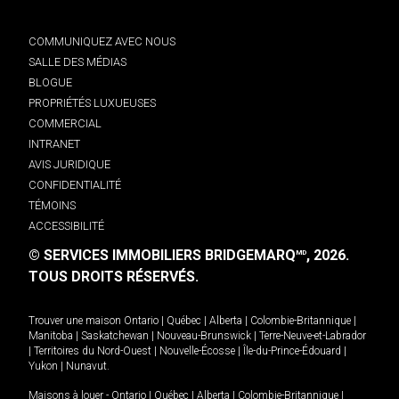
COMMUNIQUEZ AVEC NOUS
SALLE DES MÉDIAS
BLOGUE
PROPRIÉTÉS LUXUEUSES
COMMERCIAL
INTRANET
AVIS JURIDIQUE
CONFIDENTIALITÉ
TÉMOINS
ACCESSIBILITÉ
© SERVICES IMMOBILIERS BRIDGEMARQ
, 2026.
MD
TOUS DROITS RÉSERVÉS.
Trouver une maison
Ontario
|
Québec
|
Alberta
|
Colombie-Britannique
|
Manitoba
|
Saskatchewan
|
Nouveau-Brunswick
|
Terre-Neuve-et-Labrador
|
Territoires du Nord-Ouest
|
Nouvelle-Écosse
|
Île-du-Prince-Édouard
|
Yukon
|
Nunavut
.
Maisons à louer -
Ontario
|
Québec
|
Alberta
|
Colombie-Britannique
|