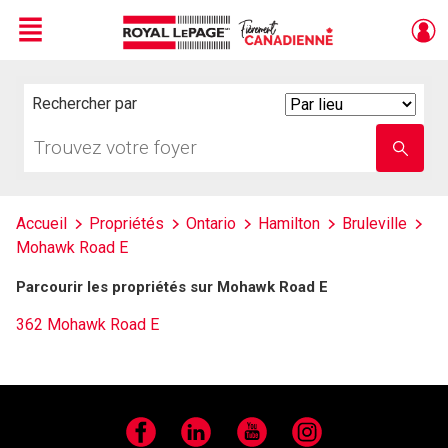
Menu
Live
En Direct
Rechercher par
Search
By
Trouvez
Entrez
votre
le
foyer
nom
de
l'école
Accueil
Propriétés
Ontario
Hamilton
Bruleville
Mohawk Road E
Parcourir les propriétés sur Mohawk Road E
362 Mohawk Road E
Facebook
LinkedIn
YouTube
Instagram