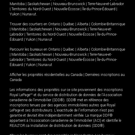
Manitoba
|
Saskatchewan
|
Nouveau-Brunswick
|
Terre-Neuve-et-Labrador
|
Territoires du Nord-Ouest
|
Nouvelle-Écosse
|
Île-du-Prince-Édouard
|
Yukon
|
Nunavut
.
Trouver des courtiers en
Ontario
|
Québec
|
Alberta
|
Colombie-Britannique
|
Manitoba
|
Saskatchewan
|
Nouveau-Brunswick
|
Terre-Neuve-et-
Labrador
|
Territoires du Nord-Ouest
|
Nouvelle-Écosse
|
Île-du-Prince-
Édouard
|
Yukon
|
Nunavut
Parcourir les bureaux en
Ontario
|
Québec
|
Alberta
|
Colombie-Britannique
|
Manitoba
|
Saskatchewan
|
Nouveau-Brunswick
|
Terre-Neuve-et-
Labrador
|
Territoires du Nord-Ouest
|
Nouvelle-Écosse
|
Île-du-Prince-
Édouard
|
Yukon
|
Nunavut
Afficher les propriétés résidentielles au Canada
|
Dernières inscriptions au
Canada
Les informations des propriétés sur ce site proviennent des inscriptions
Royal LePage
MD
et du service de distribution de données de l'Association
canadienne de l’immobilier (SDD®). SDD® met en référence des
inscriptions tenues par des agences immobilières autres que Royal
LePage et ses distributeurs. L'exactitude de l'information n'est pas
garantie et devrait être indépendamment vérifiée. La marque DDF®
appartient à l'Association canadienne de l’immobilier (ACI) et identifie le
REALTOR.ca Installation de distribution de données (SDD®).