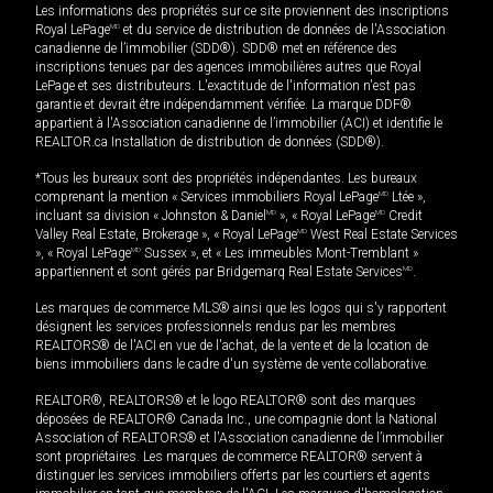
Les informations des propriétés sur ce site proviennent des inscriptions
Royal LePage
MD
et du service de distribution de données de l'Association
canadienne de l’immobilier (SDD®). SDD® met en référence des
inscriptions tenues par des agences immobilières autres que Royal
LePage et ses distributeurs. L'exactitude de l'information n'est pas
garantie et devrait être indépendamment vérifiée. La marque DDF®
appartient à l'Association canadienne de l’immobilier (ACI) et identifie le
REALTOR.ca Installation de distribution de données (SDD®).
*Tous les bureaux sont des propriétés indépendantes. Les bureaux
comprenant la mention « Services immobiliers Royal LePage
MD
Ltée »,
incluant sa division « Johnston & Daniel
MD
», « Royal LePage
MD
Credit
Valley Real Estate, Brokerage », « Royal LePage
MD
West Real Estate Services
», « Royal LePage
MD
Sussex », et « Les immeubles Mont-Tremblant »
appartiennent et sont gérés par Bridgemarq Real Estate Services
MD
.
Les marques de commerce MLS® ainsi que les logos qui s'y rapportent
désignent les services professionnels rendus par les membres
REALTORS® de l'ACI en vue de l'achat, de la vente et de la location de
biens immobiliers dans le cadre d'un système de vente collaborative.
REALTOR®, REALTORS® et le logo REALTOR® sont des marques
déposées de REALTOR® Canada Inc., une compagnie dont la National
Association of REALTORS® et l'Association canadienne de l’immobilier
sont propriétaires. Les marques de commerce REALTOR® servent à
distinguer les services immobiliers offerts par les courtiers et agents