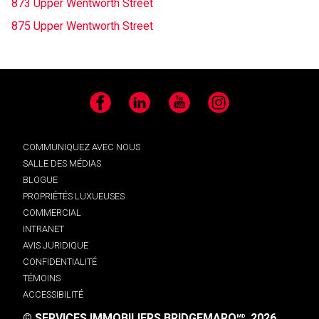
873 Upper Wentworth Street
875 Upper Wentworth Street
Facebook
LinkedIn
YouTube
Instagram
COMMUNIQUEZ AVEC NOUS
SALLE DES MÉDIAS
BLOGUE
PROPRIÉTÉS LUXUEUSES
COMMERCIAL
INTRANET
AVIS JURIDIQUE
CONFIDENTIALITÉ
TÉMOINS
ACCESSIBILITÉ
© SERVICES IMMOBILIERS BRIDGEMARQ
, 2026.
MD