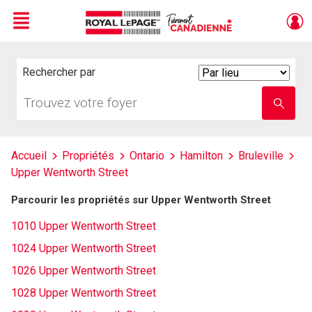
Menu
Live
En Direct
Rechercher par
Search
By
Trouvez
Entrez
votre
le
foyer
nom
de
l'école
Accueil
Propriétés
Ontario
Hamilton
Bruleville
Upper Wentworth Street
Parcourir les propriétés sur Upper Wentworth Street
1010 Upper Wentworth Street
1024 Upper Wentworth Street
1026 Upper Wentworth Street
1028 Upper Wentworth Street