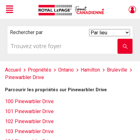
Menu
Live
En Direct
Rechercher par
Search
By
Trouvez
Entrez
votre
le
foyer
nom
de
l'école
Accueil
Propriétés
Ontario
Hamilton
Bruleville
Pinewarbler Drive
Parcourir les propriétés sur Pinewarbler Drive
100 Pinewarbler Drive
101 Pinewarbler Drive
102 Pinewarbler Drive
103 Pinewarbler Drive