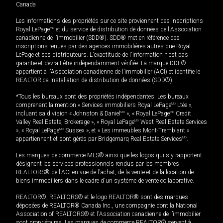
Canada
Les informations des propriétés sur ce site proviennent des inscriptions
Royal LePage
MD
et du service de distribution de données de l'Association
canadienne de l’immobilier (SDD®). SDD® met en référence des
inscriptions tenues par des agences immobilières autres que Royal
LePage et ses distributeurs. L'exactitude de l'information n'est pas
garantie et devrait être indépendamment vérifiée. La marque DDF®
appartient à l'Association canadienne de l’immobilier (ACI) et identifie le
REALTOR.ca Installation de distribution de données (SDD®).
*Tous les bureaux sont des propriétés indépendantes. Les bureaux
comprenant la mention « Services immobiliers Royal LePage
MD
Ltée »,
incluant sa division « Johnston & Daniel
MD
», « Royal LePage
MD
Credit
Valley Real Estate, Brokerage », « Royal LePage
MD
West Real Estate Services
», « Royal LePage
MD
Sussex », et « Les immeubles Mont-Tremblant »
appartiennent et sont gérés par Bridgemarq Real Estate Services
MD
.
Les marques de commerce MLS® ainsi que les logos qui s'y rapportent
désignent les services professionnels rendus par les membres
REALTORS® de l'ACI en vue de l'achat, de la vente et de la location de
biens immobiliers dans le cadre d'un système de vente collaborative.
REALTOR®, REALTORS® et le logo REALTOR® sont des marques
déposées de REALTOR® Canada Inc., une compagnie dont la National
Association of REALTORS® et l'Association canadienne de l’immobilier
sont propriétaires. Les marques de commerce REALTOR® servent à