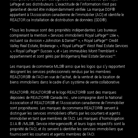
LePage et ses distributeurs. L'exactitude de l'information n'est pas
garantie et devrait être indépendamment vérifiée. La marque DDF®
appartient à l'Association canadienne de l’immobilier (ACI) et identifie le
REALTOR.ca Installation de distribution de données (SDD®).
*Tous les bureaux sont des propriétés indépendantes. Les bureaux
comprenant la mention « Services immobiliers Royal LePage
MD
Ltée »,
incluant sa division « Johnston & Daniel
MD
», « Royal LePage
MD
Credit
Valley Real Estate, Brokerage », « Royal LePage
MD
West Real Estate Services
», « Royal LePage
MD
Sussex », et « Les immeubles Mont-Tremblant »
appartiennent et sont gérés par Bridgemarq Real Estate Services
MD
.
Les marques de commerce MLS® ainsi que les logos qui s'y rapportent
désignent les services professionnels rendus par les membres
REALTORS® de l'ACI en vue de l'achat, de la vente et de la location de
biens immobiliers dans le cadre d'un système de vente collaborative.
REALTOR®, REALTORS® et le logo REALTOR® sont des marques
déposées de REALTOR® Canada Inc., une compagnie dont la National
Association of REALTORS® et l'Association canadienne de l’immobilier
sont propriétaires. Les marques de commerce REALTOR® servent à
distinguer les services immobiliers offerts par les courtiers et agents
immobilier en tant que membres de l'ACI. Les marques d'homologation
S.I.A.® /MLS®, Service inter-agences®, et leurs logos respectifs sont la
propriété de l'ACI, et ils servent à identifier les services immobiliers que
fournissent les courtiers et agents membres de l'ACI.