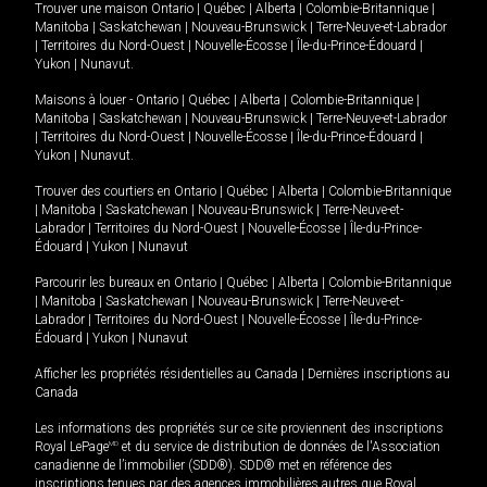
Trouver une maison
Ontario
|
Québec
|
Alberta
|
Colombie-Britannique
|
Manitoba
|
Saskatchewan
|
Nouveau-Brunswick
|
Terre-Neuve-et-Labrador
|
Territoires du Nord-Ouest
|
Nouvelle-Écosse
|
Île-du-Prince-Édouard
|
Yukon
|
Nunavut
.
Maisons à louer -
Ontario
|
Québec
|
Alberta
|
Colombie-Britannique
|
Manitoba
|
Saskatchewan
|
Nouveau-Brunswick
|
Terre-Neuve-et-Labrador
|
Territoires du Nord-Ouest
|
Nouvelle-Écosse
|
Île-du-Prince-Édouard
|
Yukon
|
Nunavut
.
Trouver des courtiers en
Ontario
|
Québec
|
Alberta
|
Colombie-Britannique
|
Manitoba
|
Saskatchewan
|
Nouveau-Brunswick
|
Terre-Neuve-et-
Labrador
|
Territoires du Nord-Ouest
|
Nouvelle-Écosse
|
Île-du-Prince-
Édouard
|
Yukon
|
Nunavut
Parcourir les bureaux en
Ontario
|
Québec
|
Alberta
|
Colombie-Britannique
|
Manitoba
|
Saskatchewan
|
Nouveau-Brunswick
|
Terre-Neuve-et-
Labrador
|
Territoires du Nord-Ouest
|
Nouvelle-Écosse
|
Île-du-Prince-
Édouard
|
Yukon
|
Nunavut
Afficher les propriétés résidentielles au Canada
|
Dernières inscriptions au
Canada
Les informations des propriétés sur ce site proviennent des inscriptions
Royal LePage
MD
et du service de distribution de données de l'Association
canadienne de l’immobilier (SDD®). SDD® met en référence des
inscriptions tenues par des agences immobilières autres que Royal