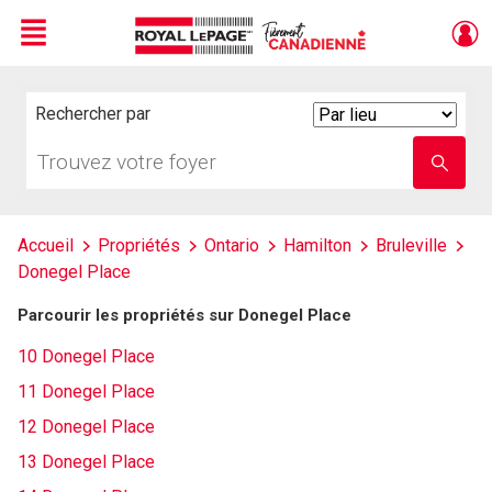
Menu
Live
En Direct
Rechercher par
Search
By
Trouvez
Entrez
votre
le
foyer
nom
de
l'école
Accueil
Propriétés
Ontario
Hamilton
Bruleville
Donegel Place
Parcourir les propriétés sur Donegel Place
10 Donegel Place
11 Donegel Place
12 Donegel Place
13 Donegel Place