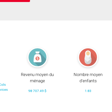
Revenu moyen du
Nombre moyen
ménage
d'enfants
Cols
rvices
98 707.49 $
1.83