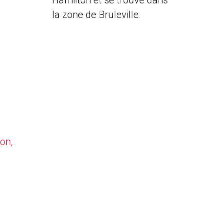
Hamilton et se trouve dans
la zone de Bruleville.
on,