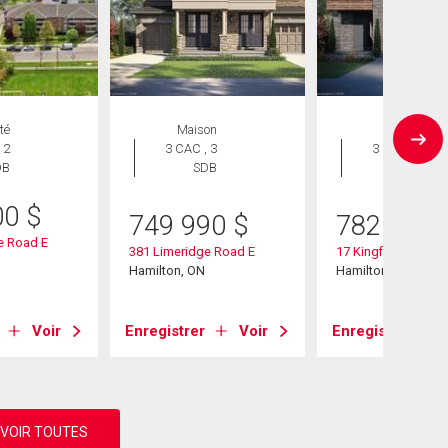
té
Maison
Maison
 2
3 CAC , 3
3 CAC , 3
DB
SDB
SDB
00
$
749 990
$
782 990
e Road E
381 Limeridge Road E
17 Kingfisher Drive
Hamilton, ON
Hamilton, ON
Voir
Enregistrer
Voir
Enregistrer