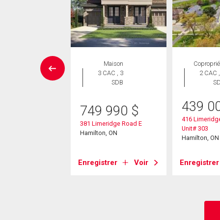
Maison
Maison
Coproprié
 CAC , 1
3 CAC , 3
2 CAC ,
SDB
SDB
S
439 0
9 999
$
749 990
$
416 Limeridg
ington Court
381 Limeridge Road E
Unit# 303
on, ON
Hamilton, ON
Hamilton, ON
strer
Voir
Enregistrer
Voir
Enregistrer