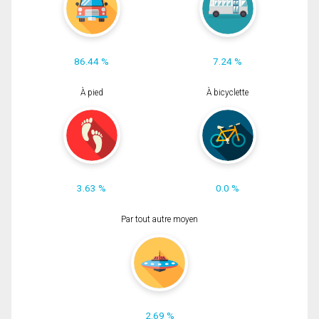
86.44 %
7.24 %
À pied
À bicyclette
3.63 %
0.0 %
Par tout autre moyen
2.69 %