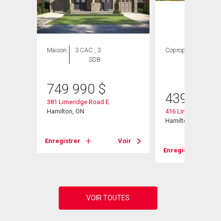
Maison
3 CAC , 3
Copropriété
2
SDB
CAC ,
2 SDB
749 990
$
439 000
381 Limeridge Road E
Hamilton, ON
416 Limeridge Road
Hamilton, ON
Voir
Enregistrer
Voir
Enregistrer