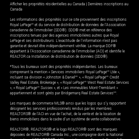
Afficher les propriétés résidentielles au Canada
|
Dernières inscriptions au
Canada
Les informations des propriétés sur ce site proviennent des inscriptions
Royal LePage
MD
et du service de distribution de données de l'Association
canadienne de l’immobilier (SDD®). SDD® met en référence des
inscriptions tenues par des agences immobilières autres que Royal
LePage et ses distributeurs. L'exactitude de l'information n'est pas
garantie et devrait être indépendamment vérifiée. La marque DDF®
appartient à l'Association canadienne de l’immobilier (ACI) et identifie le
REALTOR.ca Installation de distribution de données (SDD®).
*Tous les bureaux sont des propriétés indépendantes. Les bureaux
comprenant la mention « Services immobiliers Royal LePage
MD
Ltée »,
incluant sa division « Johnston & Daniel
MD
», « Royal LePage
MD
Credit
Valley Real Estate, Brokerage », « Royal LePage
MD
West Real Estate Services
», « Royal LePage
MD
Sussex », et « Les immeubles Mont-Tremblant »
appartiennent et sont gérés par Bridgemarq Real Estate Services
MD
.
Les marques de commerce MLS® ainsi que les logos qui s'y rapportent
désignent les services professionnels rendus par les membres
REALTORS® de l'ACI en vue de l'achat, de la vente et de la location de
biens immobiliers dans le cadre d'un système de vente collaborative.
REALTOR®, REALTORS® et le logo REALTOR® sont des marques
déposées de REALTOR® Canada Inc., une compagnie dont la National