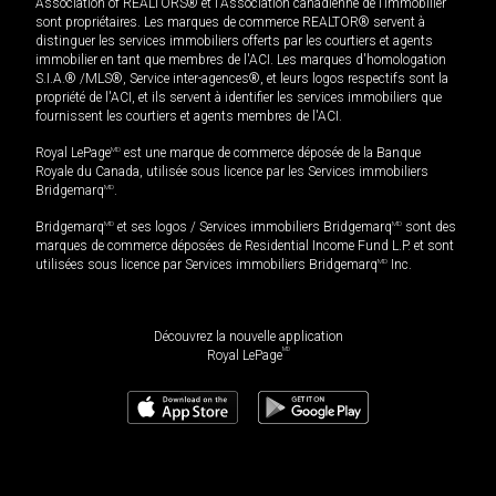
Association of REALTORS® et l'Association canadienne de l’immobilier
sont propriétaires. Les marques de commerce REALTOR® servent à
distinguer les services immobiliers offerts par les courtiers et agents
immobilier en tant que membres de l'ACI. Les marques d'homologation
S.I.A.® /MLS®, Service inter-agences®, et leurs logos respectifs sont la
propriété de l'ACI, et ils servent à identifier les services immobiliers que
fournissent les courtiers et agents membres de l'ACI.
Royal LePage
MD
est une marque de commerce déposée de la Banque
Royale du Canada, utilisée sous licence par les Services immobiliers
Bridgemarq
MD
.
Bridgemarq
MD
et ses logos / Services immobiliers Bridgemarq
MD
sont des
marques de commerce déposées de Residential Income Fund L.P. et sont
utilisées sous licence par Services immobiliers Bridgemarq
MD
Inc.
Découvrez la nouvelle application
MD
Royal LePage