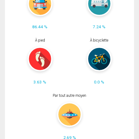
86.44 %
7.24 %
À pied
À bicyclette
3.63 %
0.0 %
Par tout autre moyen
2.69 %