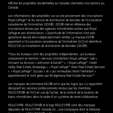
Afficher les propriétés résidentielles au Canada
|
Dernières inscriptions au
Canada
Les informations des propriétés sur ce site proviennent des inscriptions
Royal LePage
MD
et du service de distribution de données de l'Association
canadienne de l’immobilier (SDD®). SDD® met en référence des
inscriptions tenues par des agences immobilières autres que Royal
LePage et ses distributeurs. L'exactitude de l'information n'est pas
garantie et devrait être indépendamment vérifiée. La marque DDF®
appartient à l'Association canadienne de l’immobilier (ACI) et identifie le
REALTOR.ca Installation de distribution de données (SDD®).
*Tous les bureaux sont des propriétés indépendantes. Les bureaux
comprenant la mention « Services immobiliers Royal LePage
MD
Ltée »,
incluant sa division « Johnston & Daniel
MD
», « Royal LePage
MD
Credit
Valley Real Estate, Brokerage », « Royal LePage
MD
West Real Estate Services
», « Royal LePage
MD
Sussex », et « Les immeubles Mont-Tremblant »
appartiennent et sont gérés par Bridgemarq Real Estate Services
MD
.
Les marques de commerce MLS® ainsi que les logos qui s'y rapportent
désignent les services professionnels rendus par les membres
REALTORS® de l'ACI en vue de l'achat, de la vente et de la location de
biens immobiliers dans le cadre d'un système de vente collaborative.
REALTOR®, REALTORS® et le logo REALTOR® sont des marques
déposées de REALTOR® Canada Inc., une compagnie dont la National