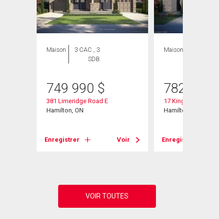
Maison
3 CAC , 3
Maison
3 CAC , 3
SDB
SDB
749 990
$
782 990
381 Limeridge Road E
17 Kingfisher Drive
Hamilton, ON
Hamilton, ON
Enregistrer
Voir
Enregistrer
Voir