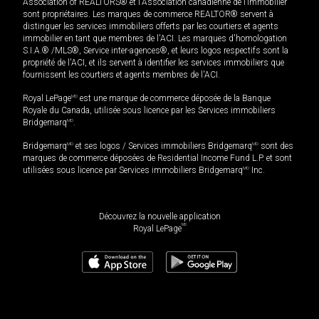
Association of REALTORS® et l'Association canadienne de l’immobilier
sont propriétaires. Les marques de commerce REALTOR® servent à
distinguer les services immobiliers offerts par les courtiers et agents
immobilier en tant que membres de l'ACI. Les marques d'homologation
S.I.A.® /MLS®, Service inter-agences®, et leurs logos respectifs sont la
propriété de l'ACI, et ils servent à identifier les services immobiliers que
fournissent les courtiers et agents membres de l'ACI.
Royal LePage
MD
est une marque de commerce déposée de la Banque
Royale du Canada, utilisée sous licence par les Services immobiliers
Bridgemarq
MD
.
Bridgemarq
MD
et ses logos / Services immobiliers Bridgemarq
MD
sont des
marques de commerce déposées de Residential Income Fund L.P. et sont
utilisées sous licence par Services immobiliers Bridgemarq
MD
Inc.
Découvrez la nouvelle application
MD
Royal LePage