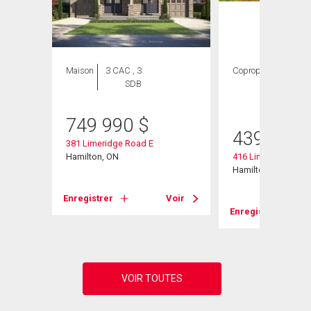
Maison
3 CAC , 3
Copropriété
2
SDB
CAC ,
2 SDB
749 990
$
439 000
381 Limeridge Road E
Hamilton, ON
416 Limeridge Road
Hamilton, ON
Voir
Enregistrer
Voir
Enregistrer