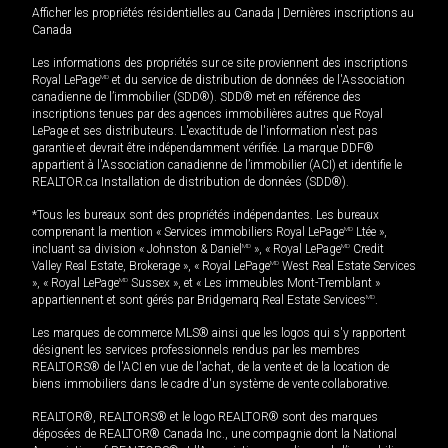
Afficher les propriétés résidentielles au Canada
|
Dernières inscriptions au
Canada
Les informations des propriétés sur ce site proviennent des inscriptions
Royal LePage
MD
et du service de distribution de données de l'Association
canadienne de l’immobilier (SDD®). SDD® met en référence des
inscriptions tenues par des agences immobilières autres que Royal
LePage et ses distributeurs. L'exactitude de l'information n'est pas
garantie et devrait être indépendamment vérifiée. La marque DDF®
appartient à l'Association canadienne de l’immobilier (ACI) et identifie le
REALTOR.ca Installation de distribution de données (SDD®).
*Tous les bureaux sont des propriétés indépendantes. Les bureaux
comprenant la mention « Services immobiliers Royal LePage
MD
Ltée »,
incluant sa division « Johnston & Daniel
MD
», « Royal LePage
MD
Credit
Valley Real Estate, Brokerage », « Royal LePage
MD
West Real Estate Services
», « Royal LePage
MD
Sussex », et « Les immeubles Mont-Tremblant »
appartiennent et sont gérés par Bridgemarq Real Estate Services
MD
.
Les marques de commerce MLS® ainsi que les logos qui s'y rapportent
désignent les services professionnels rendus par les membres
REALTORS® de l'ACI en vue de l'achat, de la vente et de la location de
biens immobiliers dans le cadre d'un système de vente collaborative.
REALTOR®, REALTORS® et le logo REALTOR® sont des marques
déposées de REALTOR® Canada Inc., une compagnie dont la National