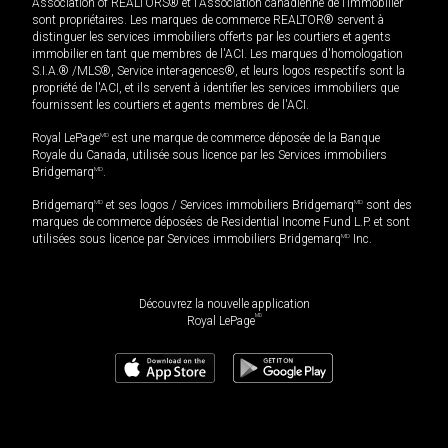
Association of REALTORS® et l'Association canadienne de l’immobilier
sont propriétaires. Les marques de commerce REALTOR® servent à
distinguer les services immobiliers offerts par les courtiers et agents
immobilier en tant que membres de l'ACI. Les marques d'homologation
S.I.A.® /MLS®, Service inter-agences®, et leurs logos respectifs sont la
propriété de l'ACI, et ils servent à identifier les services immobiliers que
fournissent les courtiers et agents membres de l'ACI.
Royal LePage
MD
est une marque de commerce déposée de la Banque
Royale du Canada, utilisée sous licence par les Services immobiliers
Bridgemarq
MD
.
Bridgemarq
MD
et ses logos / Services immobiliers Bridgemarq
MD
sont des
marques de commerce déposées de Residential Income Fund L.P. et sont
utilisées sous licence par Services immobiliers Bridgemarq
MD
Inc.
Découvrez la nouvelle application
MD
Royal LePage