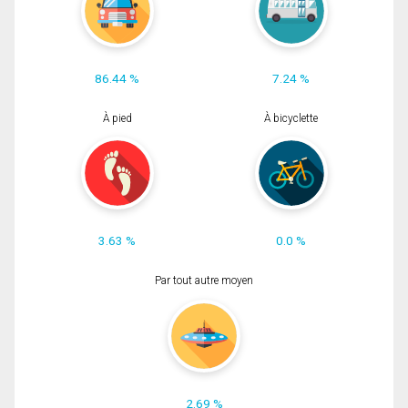
86.44 %
7.24 %
À pied
À bicyclette
3.63 %
0.0 %
Par tout autre moyen
2.69 %