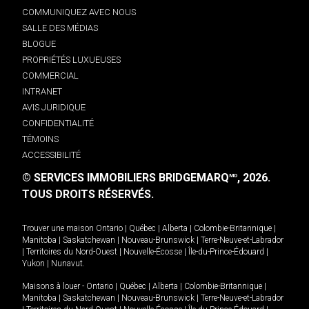
COMMUNIQUEZ AVEC NOUS
SALLE DES MÉDIAS
BLOGUE
PROPRIÉTÉS LUXUEUSES
COMMERCIAL
INTRANET
AVIS JURIDIQUE
CONFIDENTIALITÉ
TÉMOINS
ACCESSIBILITÉ
© SERVICES IMMOBILIERS BRIDGEMARQ
, 2026.
MD
TOUS DROITS RÉSERVÉS.
Trouver une maison
Ontario
|
Québec
|
Alberta
|
Colombie-Britannique
|
Manitoba
|
Saskatchewan
|
Nouveau-Brunswick
|
Terre-Neuve-et-Labrador
|
Territoires du Nord-Ouest
|
Nouvelle-Écosse
|
Île-du-Prince-Édouard
|
Yukon
|
Nunavut
.
Maisons à louer -
Ontario
|
Québec
|
Alberta
|
Colombie-Britannique
|
Manitoba
|
Saskatchewan
|
Nouveau-Brunswick
|
Terre-Neuve-et-Labrador