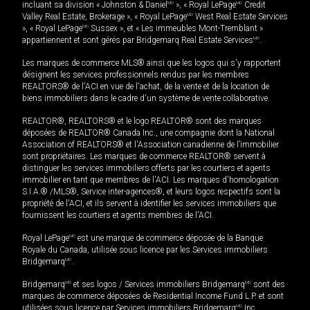
incluant sa division « Johnston & Daniel
MD
», « Royal LePage
MD
Credit
Valley Real Estate, Brokerage », « Royal LePage
MD
West Real Estate Services
», « Royal LePage
MD
Sussex », et « Les immeubles Mont-Tremblant »
appartiennent et sont gérés par Bridgemarq Real Estate Services
MD
.
Les marques de commerce MLS® ainsi que les logos qui s'y rapportent
désignent les services professionnels rendus par les membres
REALTORS® de l'ACI en vue de l'achat, de la vente et de la location de
biens immobiliers dans le cadre d'un système de vente collaborative.
REALTOR®, REALTORS® et le logo REALTOR® sont des marques
déposées de REALTOR® Canada Inc., une compagnie dont la National
Association of REALTORS® et l'Association canadienne de l’immobilier
sont propriétaires. Les marques de commerce REALTOR® servent à
distinguer les services immobiliers offerts par les courtiers et agents
immobilier en tant que membres de l'ACI. Les marques d'homologation
S.I.A.® /MLS®, Service inter-agences®, et leurs logos respectifs sont la
propriété de l'ACI, et ils servent à identifier les services immobiliers que
fournissent les courtiers et agents membres de l'ACI.
Royal LePage
MD
est une marque de commerce déposée de la Banque
Royale du Canada, utilisée sous licence par les Services immobiliers
Bridgemarq
MD
.
Bridgemarq
MD
et ses logos / Services immobiliers Bridgemarq
MD
sont des
marques de commerce déposées de Residential Income Fund L.P. et sont
utilisées sous licence par Services immobiliers Bridgemarq
MD
Inc.