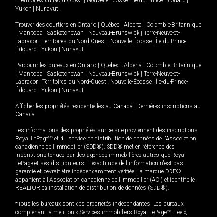
|
Territoires du Nord-Ouest
|
Nouvelle-Écosse
|
Île-du-Prince-Édouard
|
Yukon
|
Nunavut
.
Trouver des courtiers en
Ontario
|
Québec
|
Alberta
|
Colombie-Britannique
|
Manitoba
|
Saskatchewan
|
Nouveau-Brunswick
|
Terre-Neuve-et-
Labrador
|
Territoires du Nord-Ouest
|
Nouvelle-Écosse
|
Île-du-Prince-
Édouard
|
Yukon
|
Nunavut
Parcourir les bureaux en
Ontario
|
Québec
|
Alberta
|
Colombie-Britannique
|
Manitoba
|
Saskatchewan
|
Nouveau-Brunswick
|
Terre-Neuve-et-
Labrador
|
Territoires du Nord-Ouest
|
Nouvelle-Écosse
|
Île-du-Prince-
Édouard
|
Yukon
|
Nunavut
Afficher les propriétés résidentielles au Canada
|
Dernières inscriptions au
Canada
Les informations des propriétés sur ce site proviennent des inscriptions
Royal LePage
MD
et du service de distribution de données de l'Association
canadienne de l’immobilier (SDD®). SDD® met en référence des
inscriptions tenues par des agences immobilières autres que Royal
LePage et ses distributeurs. L'exactitude de l'information n'est pas
garantie et devrait être indépendamment vérifiée. La marque DDF®
appartient à l'Association canadienne de l’immobilier (ACI) et identifie le
REALTOR.ca Installation de distribution de données (SDD®).
*Tous les bureaux sont des propriétés indépendantes. Les bureaux
comprenant la mention « Services immobiliers Royal LePage
MD
Ltée »,