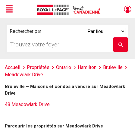
Menu
Live
En Direct
Rechercher par
Search
By
Trouvez
Entrez
votre
le
foyer
nom
de
l'école
Accueil
Propriétés
Ontario
Hamilton
Bruleville
Meadowlark Drive
Bruleville – Maisons et condos à vendre sur Meadowlark
Drive
48 Meadowlark Drive
Parcourir les propriétés sur Meadowlark Drive