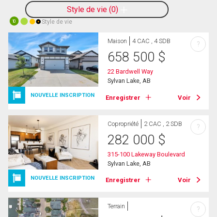
Style de vie
0
Style de vie
10
Maison
4 CAC , 4 SDB
?
658 500
$
22 Bardwell Way
Sylvan Lake, AB
NOUVELLE INSCRIPTION
Enregistrer
Voir
Copropriété
2 CAC , 2 SDB
?
282 000
$
315-100 Lakeway Boulevard
Sylvan Lake, AB
NOUVELLE INSCRIPTION
Enregistrer
Voir
Terrain
?