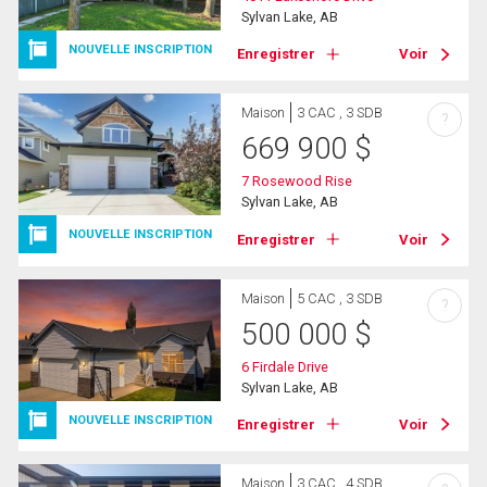
Sylvan Lake, AB
NOUVELLE INSCRIPTION
Enregistrer
Voir
Maison
3 CAC , 3 SDB
?
669 900
$
7 Rosewood Rise
Sylvan Lake, AB
NOUVELLE INSCRIPTION
Enregistrer
Voir
Maison
5 CAC , 3 SDB
?
500 000
$
6 Firdale Drive
Sylvan Lake, AB
NOUVELLE INSCRIPTION
Enregistrer
Voir
Maison
3 CAC , 4 SDB