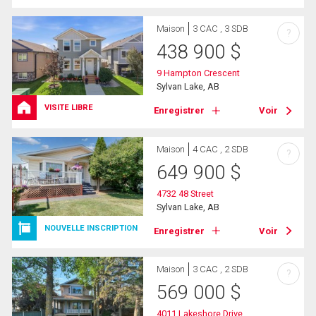
Maison
3 CAC , 3 SDB
?
438 900
$
9 Hampton Crescent
Sylvan Lake, AB
VISITE LIBRE
Enregistrer
Voir
Maison
4 CAC , 2 SDB
?
649 900
$
4732 48 Street
Sylvan Lake, AB
NOUVELLE INSCRIPTION
Enregistrer
Voir
Maison
3 CAC , 2 SDB
?
569 000
$
4011 Lakeshore Drive