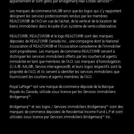
appartiennent et sont gérés par Bridgemarq Real Estate Services
MD
.
Les marques de commerce MLS® ainsi que les logos qui s'y rapportent
désignent les services professionnels rendus par les membres
REALTORS® de l'ACI en vue de l'achat, de la vente et de la location de
biens immobiliers dans le cadre d'un système de vente collaborative.
REALTOR®, REALTORS® et le logo REALTOR® sont des marques
déposées de REALTOR® Canada Inc., une compagnie dont la National
Association of REALTORS® et l'Association canadienne de l’immobilier
sont propriétaires. Les marques de commerce REALTOR® servent à
distinguer les services immobiliers offerts par les courtiers et agents
immobilier en tant que membres de l'ACI. Les marques d'homologation
S.I.A.® /MLS®, Service inter-agences®, et leurs logos respectifs sont la
propriété de l'ACI, et ils servent à identifier les services immobiliers que
fournissent les courtiers et agents membres de l'ACI.
Royal LePage
MD
est une marque de commerce déposée de la Banque
Royale du Canada, utilisée sous licence par les Services immobiliers
Bridgemarq
MD
.
Bridgemarq
MD
et ses logos / Services immobiliers Bridgemarq
MD
sont des
marques de commerce déposées de Residential Income Fund L.P. et sont
utilisées sous licence par Services immobiliers Bridgemarq
MD
Inc.