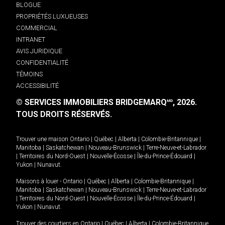
BLOGUE
PROPRIÉTÉS LUXUEUSES
COMMERCIAL
INTRANET
AVIS JURIDIQUE
CONFIDENTIALITÉ
TÉMOINS
ACCESSIBILITÉ
© SERVICES IMMOBILIERS BRIDGEMARQ
, 2026.
MD
TOUS DROITS RÉSERVÉS.
Trouver une maison
Ontario
|
Québec
|
Alberta
|
Colombie-Britannique
|
Manitoba
|
Saskatchewan
|
Nouveau-Brunswick
|
Terre-Neuve-et-Labrador
|
Territoires du Nord-Ouest
|
Nouvelle-Écosse
|
Île-du-Prince-Édouard
|
Yukon
|
Nunavut
.
Maisons à louer -
Ontario
|
Québec
|
Alberta
|
Colombie-Britannique
|
Manitoba
|
Saskatchewan
|
Nouveau-Brunswick
|
Terre-Neuve-et-Labrador
|
Territoires du Nord-Ouest
|
Nouvelle-Écosse
|
Île-du-Prince-Édouard
|
Yukon
|
Nunavut
.
Trouver des courtiers en
Ontario
|
Québec
|
Alberta
|
Colombie-Britannique