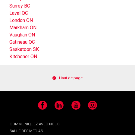
Surrey BC
Laval QC
London ON
Markham ON
Vaughan ON
Gatineau QC
Saskatoon SK
Kitchener ON
Haut de page
Facebook
LinkedIn
YouTube
Instagram
COMMUNIQUEZ AVEC NOUS
SALLE DES MÉDIAS