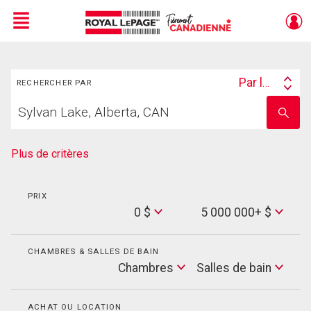
Menu
Rechercher
Live
En Direct
Par lieu
RECHERCHER PAR
Search
Trouvez
By
Entrez
votre
le
foyer
nom
de
Plus de critères
l'école
PRIX
Min
0 $
5 000 000+ $
Price
Max
Price
CHAMBRES & SALLES DE BAIN
Cham
Chambres
Salles de bain
Salles
de
bain
ACHAT OU LOCATION