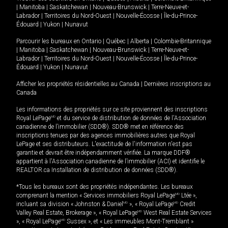
|
Manitoba
|
Saskatchewan
|
Nouveau-Brunswick
|
Terre-Neuve-et-
Labrador
|
Territoires du Nord-Ouest
|
Nouvelle-Écosse
|
Île-du-Prince-
Édouard
|
Yukon
|
Nunavut
Parcourir les bureaux en
Ontario
|
Québec
|
Alberta
|
Colombie-Britannique
|
Manitoba
|
Saskatchewan
|
Nouveau-Brunswick
|
Terre-Neuve-et-
Labrador
|
Territoires du Nord-Ouest
|
Nouvelle-Écosse
|
Île-du-Prince-
Édouard
|
Yukon
|
Nunavut
Afficher les propriétés résidentielles au Canada
|
Dernières inscriptions au
Canada
Les informations des propriétés sur ce site proviennent des inscriptions
Royal LePage
MD
et du service de distribution de données de l'Association
canadienne de l’immobilier (SDD®). SDD® met en référence des
inscriptions tenues par des agences immobilières autres que Royal
LePage et ses distributeurs. L'exactitude de l'information n'est pas
garantie et devrait être indépendamment vérifiée. La marque DDF®
appartient à l'Association canadienne de l’immobilier (ACI) et identifie le
REALTOR.ca Installation de distribution de données (SDD®).
*Tous les bureaux sont des propriétés indépendantes. Les bureaux
comprenant la mention « Services immobiliers Royal LePage
MD
Ltée »,
incluant sa division « Johnston & Daniel
MD
», « Royal LePage
MD
Credit
Valley Real Estate, Brokerage », « Royal LePage
MD
West Real Estate Services
», « Royal LePage
MD
Sussex », et « Les immeubles Mont-Tremblant »