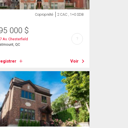
Copropriété
2 CAC , 1+0 SDB
95 000
$
?
7 Av. Chesterfield
stmount, QC
egistrer
Voir