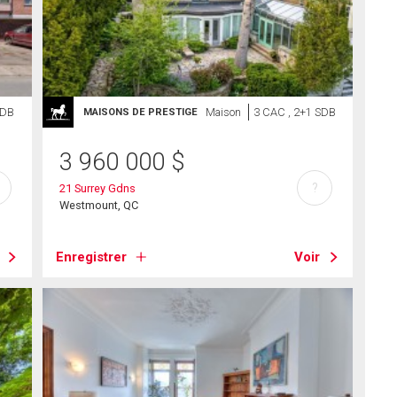
SDB
Maison
3 CAC , 2+1 SDB
MAISONS DE PRESTIGE
3 960 000
$
?
21 Surrey Gdns
Westmount, QC
Enregistrer
Voir