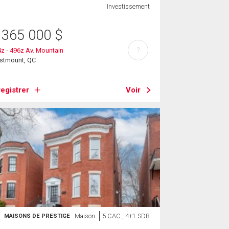
Investissement
 365 000
$
?
z - 496z Av. Mountain
stmount, QC
egistrer
Voir
Maison
5 CAC , 4+1 SDB
MAISONS DE PRESTIGE