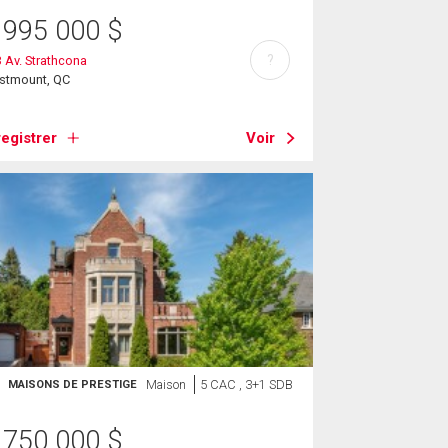
 995 000
$
?
 Av. Strathcona
stmount, QC
egistrer
Voir
Maison
5 CAC , 3+1 SDB
MAISONS DE PRESTIGE
 750 000
$