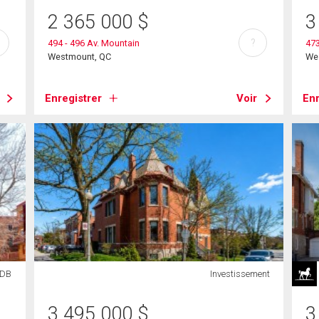
2 365 000
$
3
?
494 - 496 Av. Mountain
473
Westmount, QC
We
Enregistrer
Voir
Enr
SDB
Investissement
3 495 000
$
3