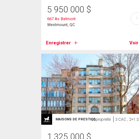
5 950 000
$
?
667 Av. Belmont
Westmount, QC
Enregistrer
Voir
Copropriété
3 CAC , 2+1 
MAISONS DE PRESTIGE
1 325 000
$