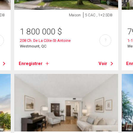
SDB
Maison
5 CAC , 1+2 SDB
1 800 000
$
7
?
208 Ch. De La Côte-St-Antoine
1-1
Westmount, QC
We
Enregistrer
Voir
Enr