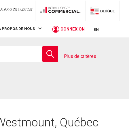
À PROPOS DE NOUS
CONNEXION
EN
Entrez
le
Plus de critères
nom
de
l'école
 Westmount, Québec