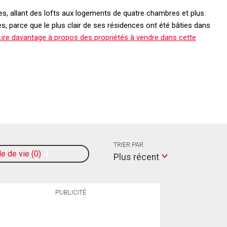
es, allant des lofts aux logements de quatre chambres et plus.
les, parce que le plus clair de ses résidences ont été bâties dans
ire davantage à propos des propriétés à vendre dans cette
TRIER PAR:
le de vie
0
Plus récent
PUBLICITÉ