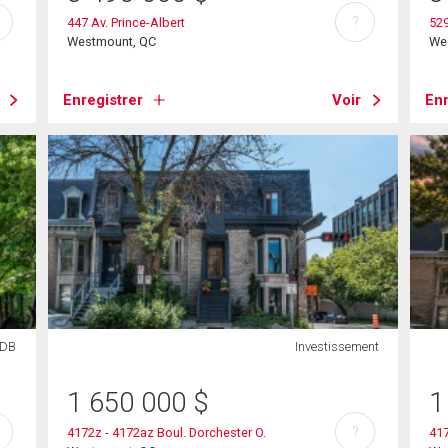
?
447 Av. Prince-Albert
529
Westmount, QC
We
Enregistrer
Voir
Enr
SDB
Investissement
1 650 000
$
1
?
4172z - 4172az Boul. Dorchester O.
417