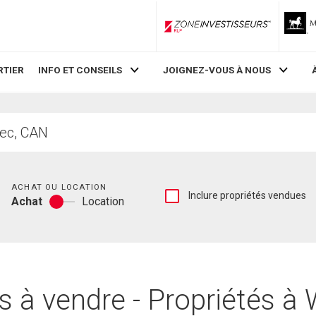
ZoneInvestisseurs RLP
RTIER
INFO ET CONSEILS
JOIGNEZ-VOUS À NOUS
Chambres
ACHAT OU LOCATION
Afficher
Inclure propriétés vendues
Achat
Location
les
Achat
inscriptions
ou
vendues
location
et
les
historiques
d'inscriptions
 à vendre - Propriétés à