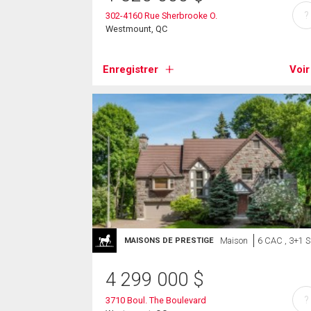
?
302-4160 Rue Sherbrooke O.
Westmount, QC
Enregistrer
Voir
Maison
6 CAC , 3+1 
MAISONS DE PRESTIGE
4 299 000
$
?
3710 Boul. The Boulevard