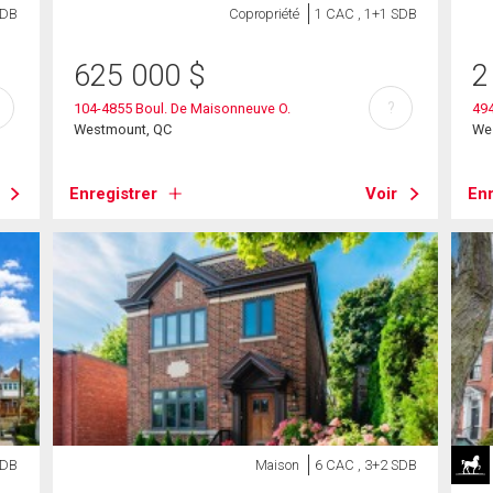
SDB
Copropriété
1 CAC , 1+1 SDB
625 000
$
2
?
104-4855 Boul. De Maisonneuve O.
494
Westmount, QC
We
Enregistrer
Voir
Enr
SDB
Maison
6 CAC , 3+2 SDB