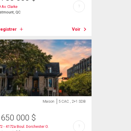
?
 Av. Clarke
stmount, QC
egistrer
Voir
Maison
5 CAC , 2+1 SDB
 650 000
$
?
2 - 4172a Boul. Dorchester O.