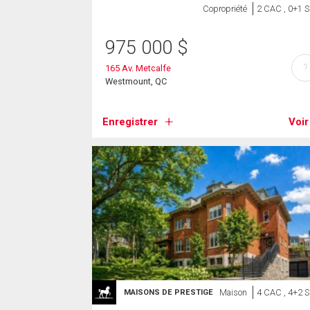
Copropriété
2 CAC , 0+1 
975 000
$
?
165 Av. Metcalfe
Westmount, QC
Enregistrer
Voir
Maison
4 CAC , 4+2 
MAISONS DE PRESTIGE