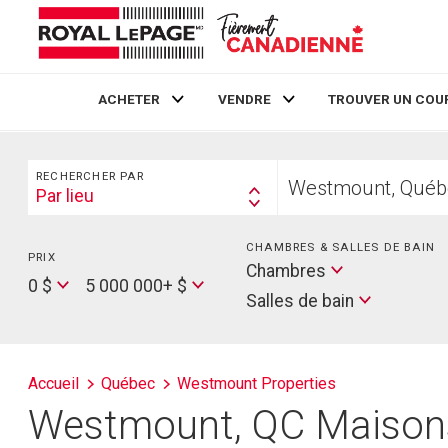
ACHETER
VENDRE
TROUVER UN COU
Live
En Direct
Rechercher
Trouvez
RECHERCHER PAR
votre
Par lieu
Search
foyer
By
CHAMBRES & SALLES DE BAIN
PRIX
Min
Salles
Chambres
Price
Max
0 $
5 000 000+ $
de
Salles de bain
Price
bain
Accueil
Québec
Westmount Properties
Westmount, QC Maisons