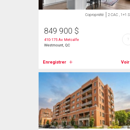
Copropriété
2 CAC , 1+1 
849 900
$
?
410-175 Av. Metcalfe
Westmount, QC
Enregistrer
Voir