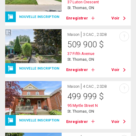
37 Luton Crescent
St. Thomas, ON
NOUVELLE INSCRIPTION
Enregistrer
Voir
Maison
3 CAC , 2 SDB
?
509 900
$
37 Fifth Avenue
St. Thomas, ON
NOUVELLE INSCRIPTION
Enregistrer
Voir
Maison
4 CAC , 2 SDB
?
499 999
$
95 Myrtle Street N
St. Thomas, ON
NOUVELLE INSCRIPTION
Enregistrer
Voir