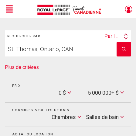
Menu
Rechercher
Live
En Direct
Par lieu
RECHERCHER PAR
Search
Trouvez
By
Entrez
votre
le
foyer
nom
de
Plus de critères
l'école
PRIX
Min
0 $
5 000 000+ $
Price
Max
Price
CHAMBRES & SALLES DE BAIN
Cham
Chambres
Salles de bain
Salles
de
bain
ACHAT OU LOCATION