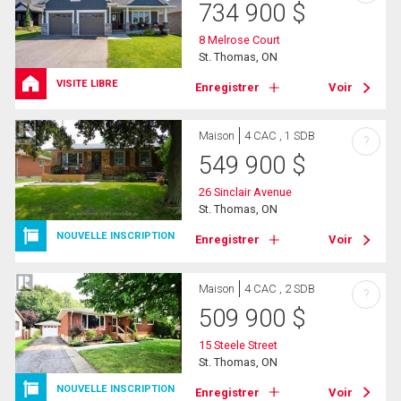
734 900
$
8 Melrose Court
St. Thomas, ON
VISITE LIBRE
Enregistrer
Voir
Maison
4 CAC , 1 SDB
?
549 900
$
26 Sinclair Avenue
St. Thomas, ON
NOUVELLE INSCRIPTION
Enregistrer
Voir
Maison
4 CAC , 2 SDB
?
509 900
$
15 Steele Street
St. Thomas, ON
NOUVELLE INSCRIPTION
Enregistrer
Voir