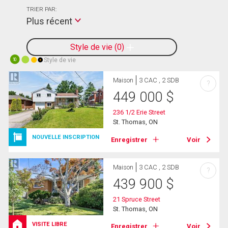
TRIER PAR:
Plus récent
Style de vie
0
Style de vie
10
Maison
3 CAC , 2 SDB
?
449 000
$
236 1/2 Erie Street
St. Thomas, ON
NOUVELLE INSCRIPTION
Enregistrer
Voir
Maison
3 CAC , 2 SDB
?
439 900
$
21 Spruce Street
St. Thomas, ON
VISITE LIBRE
Enregistrer
Voir