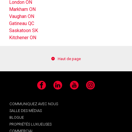
London ON
Markham ON
Vaughan ON
Gatineau QC
Saskatoon SK
Kitchener ON
Haut de page
Facebook
LinkedIn
YouTube
Instagram
COMMUNIQUEZ AVEC NOUS
SALLE DES MÉDIAS
BLOGUE
PROPRIÉTÉS LUXUEUSES
COMMERCIAL