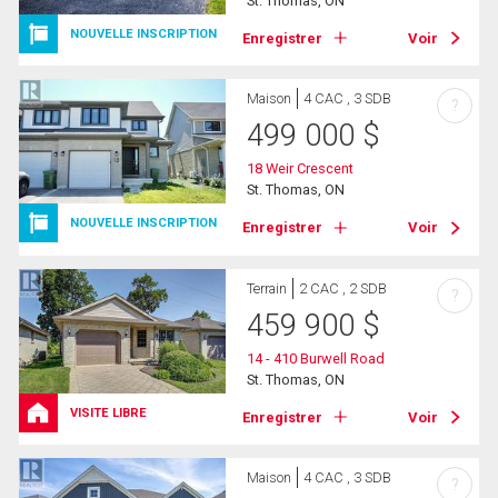
St. Thomas, ON
NOUVELLE INSCRIPTION
Enregistrer
Voir
Maison
4 CAC , 3 SDB
?
499 000
$
18 Weir Crescent
St. Thomas, ON
NOUVELLE INSCRIPTION
Enregistrer
Voir
Terrain
2 CAC , 2 SDB
?
459 900
$
14 - 410 Burwell Road
St. Thomas, ON
VISITE LIBRE
Enregistrer
Voir
Maison
4 CAC , 3 SDB
?