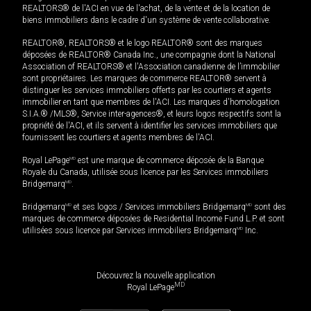
REALTORS® de l'ACI en vue de l'achat, de la vente et de la location de
biens immobiliers dans le cadre d'un système de vente collaborative.
REALTOR®, REALTORS® et le logo REALTOR® sont des marques
déposées de REALTOR® Canada Inc., une compagnie dont la National
Association of REALTORS® et l'Association canadienne de l’immobilier
sont propriétaires. Les marques de commerce REALTOR® servent à
distinguer les services immobiliers offerts par les courtiers et agents
immobilier en tant que membres de l'ACI. Les marques d'homologation
S.I.A.® /MLS®, Service inter-agences®, et leurs logos respectifs sont la
propriété de l'ACI, et ils servent à identifier les services immobiliers que
fournissent les courtiers et agents membres de l'ACI.
Royal LePage
MD
est une marque de commerce déposée de la Banque
Royale du Canada, utilisée sous licence par les Services immobiliers
Bridgemarq
MD
.
Bridgemarq
MD
et ses logos / Services immobiliers Bridgemarq
MD
sont des
marques de commerce déposées de Residential Income Fund L.P. et sont
utilisées sous licence par Services immobiliers Bridgemarq
MD
Inc.
Découvrez la nouvelle application
MD
Royal LePage