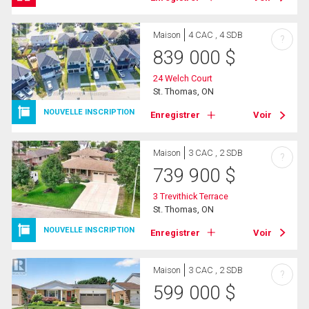
Maison
4 CAC , 4 SDB
?
839 000
$
24 Welch Court
St. Thomas, ON
NOUVELLE INSCRIPTION
Enregistrer
Voir
Maison
3 CAC , 2 SDB
?
739 900
$
3 Trevithick Terrace
St. Thomas, ON
NOUVELLE INSCRIPTION
Enregistrer
Voir
Maison
3 CAC , 2 SDB
?
599 000
$