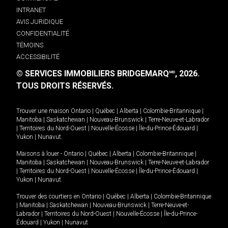
INTRANET
AVIS JURIDIQUE
CONFIDENTIALITÉ
TÉMOINS
ACCESSIBILITÉ
© SERVICES IMMOBILIERS BRIDGEMARQ
, 2026.
MD
TOUS DROITS RÉSERVÉS.
Trouver une maison
Ontario
|
Québec
|
Alberta
|
Colombie-Britannique
|
Manitoba
|
Saskatchewan
|
Nouveau-Brunswick
|
Terre-Neuve-et-Labrador
|
Territoires du Nord-Ouest
|
Nouvelle-Écosse
|
Île-du-Prince-Édouard
|
Yukon
|
Nunavut
.
Maisons à louer -
Ontario
|
Québec
|
Alberta
|
Colombie-Britannique
|
Manitoba
|
Saskatchewan
|
Nouveau-Brunswick
|
Terre-Neuve-et-Labrador
|
Territoires du Nord-Ouest
|
Nouvelle-Écosse
|
Île-du-Prince-Édouard
|
Yukon
|
Nunavut
.
Trouver des courtiers en
Ontario
|
Québec
|
Alberta
|
Colombie-Britannique
|
Manitoba
|
Saskatchewan
|
Nouveau-Brunswick
|
Terre-Neuve-et-
Labrador
|
Territoires du Nord-Ouest
|
Nouvelle-Écosse
|
Île-du-Prince-
Édouard
|
Yukon
|
Nunavut