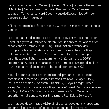
Parcourir les bureaux en
Ontario
|
Québec
|
Alberta
|
Colombie-Britannique
|
Manitoba
|
Saskatchewan
|
Nouveau-Brunswick
|
Terre-Neuve-et-
Labrador
|
Territoires du Nord-Ouest
|
Nouvelle-Écosse
|
Île-du-Prince-
Édouard
|
Yukon
|
Nunavut
Afficher les propriétés résidentielles au Canada
|
Dernières inscriptions au
Canada
Les informations des propriétés sur ce site proviennent des inscriptions
Royal LePage
MD
et du service de distribution de données de l'Association
canadienne de l’immobilier (SDD®). SDD® met en référence des
inscriptions tenues par des agences immobilières autres que Royal
LePage et ses distributeurs. L'exactitude de l'information n'est pas
garantie et devrait être indépendamment vérifiée. La marque DDF®
appartient à l'Association canadienne de l’immobilier (ACI) et identifie le
REALTOR.ca Installation de distribution de données (SDD®).
*Tous les bureaux sont des propriétés indépendantes. Les bureaux
comprenant la mention « Services immobiliers Royal LePage
MD
Ltée »,
incluant sa division « Johnston & Daniel
MD
», « Royal LePage
MD
Credit
Valley Real Estate, Brokerage », « Royal LePage
MD
West Real Estate Services
», « Royal LePage
MD
Sussex », et « Les immeubles Mont-Tremblant »
appartiennent et sont gérés par Bridgemarq Real Estate Services
MD
.
Les marques de commerce MLS® ainsi que les logos qui s'y rapportent
désignent les services professionnels rendus par les membres