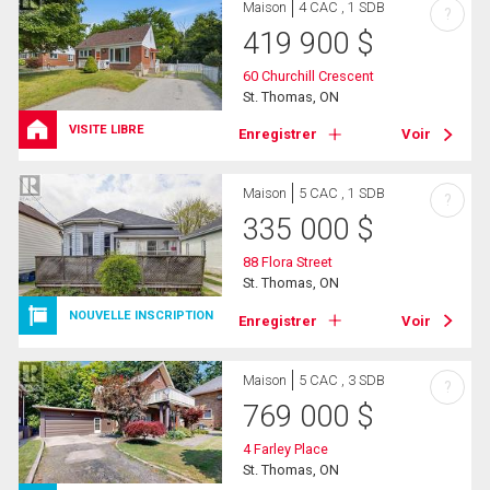
Maison
4 CAC , 1 SDB
?
419 900
$
60 Churchill Crescent
St. Thomas, ON
VISITE LIBRE
Enregistrer
Voir
Maison
5 CAC , 1 SDB
?
335 000
$
88 Flora Street
St. Thomas, ON
NOUVELLE INSCRIPTION
Enregistrer
Voir
Maison
5 CAC , 3 SDB
?
769 000
$
4 Farley Place
St. Thomas, ON