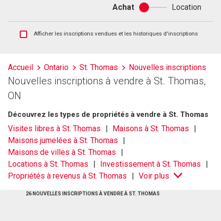
Achat
Location
Achat
ou
location
Afficher
Afficher les inscriptions vendues et les historiques d'inscriptions
les
inscriptions
vendues
Accueil
Ontario
St. Thomas
Nouvelles inscriptions
et
Nouvelles inscriptions à vendre à St. Thomas,
les
historiques
ON
d'inscriptions
Découvrez les types de propriétés à vendre à St. Thomas
Visites libres à St. Thomas
Maisons à St. Thomas
Maisons jumelées à St. Thomas
Maisons de villes à St. Thomas
Locations à St. Thomas
Investissement à St. Thomas
Propriétés à revenus à St. Thomas
Voir plus
26 NOUVELLES INSCRIPTIONS À VENDRE À ST. THOMAS