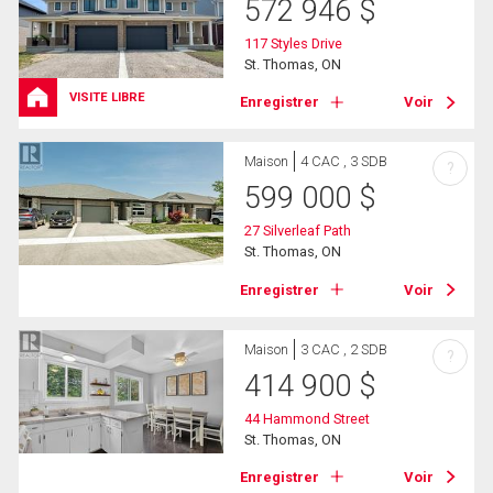
572 946
$
117 Styles Drive
St. Thomas, ON
VISITE LIBRE
Enregistrer
Voir
Maison
4 CAC , 3 SDB
?
599 000
$
27 Silverleaf Path
St. Thomas, ON
Enregistrer
Voir
Maison
3 CAC , 2 SDB
?
414 900
$
44 Hammond Street
St. Thomas, ON
Enregistrer
Voir