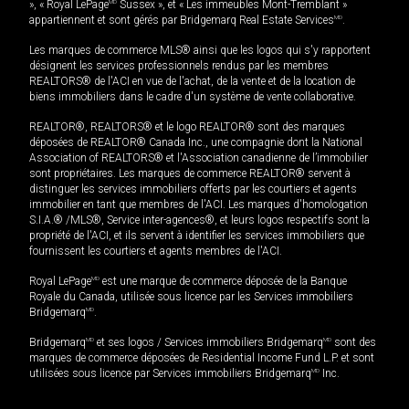
», « Royal LePage
MD
Sussex », et « Les immeubles Mont-Tremblant »
appartiennent et sont gérés par Bridgemarq Real Estate Services
MD
.
Les marques de commerce MLS® ainsi que les logos qui s'y rapportent
désignent les services professionnels rendus par les membres
REALTORS® de l'ACI en vue de l'achat, de la vente et de la location de
biens immobiliers dans le cadre d'un système de vente collaborative.
REALTOR®, REALTORS® et le logo REALTOR® sont des marques
déposées de REALTOR® Canada Inc., une compagnie dont la National
Association of REALTORS® et l'Association canadienne de l’immobilier
sont propriétaires. Les marques de commerce REALTOR® servent à
distinguer les services immobiliers offerts par les courtiers et agents
immobilier en tant que membres de l'ACI. Les marques d'homologation
S.I.A.® /MLS®, Service inter-agences®, et leurs logos respectifs sont la
propriété de l'ACI, et ils servent à identifier les services immobiliers que
fournissent les courtiers et agents membres de l'ACI.
Royal LePage
MD
est une marque de commerce déposée de la Banque
Royale du Canada, utilisée sous licence par les Services immobiliers
Bridgemarq
MD
.
Bridgemarq
MD
et ses logos / Services immobiliers Bridgemarq
MD
sont des
marques de commerce déposées de Residential Income Fund L.P. et sont
utilisées sous licence par Services immobiliers Bridgemarq
MD
Inc.