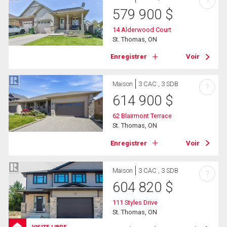
?
579 900
$
14 Alderwood Court
St. Thomas, ON
Enregistrer
Voir
Maison
3 CAC , 3 SDB
?
614 900
$
62 Blairmont Terrace
St. Thomas, ON
Enregistrer
Voir
Maison
3 CAC , 3 SDB
?
604 820
$
111 Styles Drive
St. Thomas, ON