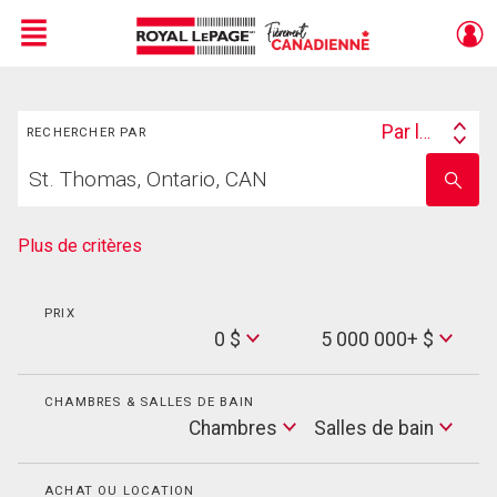
Menu
Rechercher
Live
En Direct
Par lieu
RECHERCHER PAR
Search
Trouvez
By
Entrez
votre
le
foyer
nom
de
Plus de critères
l'école
PRIX
Min
0 $
5 000 000+ $
Price
Max
Price
CHAMBRES & SALLES DE BAIN
Cham
Chambres
Salles de bain
Salles
de
bain
ACHAT OU LOCATION