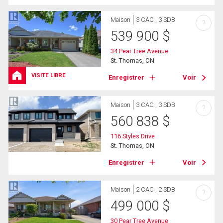
Maison
3 CAC , 3 SDB
?
539 900
$
34 Pear Tree Avenue
St. Thomas, ON
VISITE LIBRE
Enregistrer
Voir
Maison
3 CAC , 3 SDB
?
560 838
$
116 Styles Drive
St. Thomas, ON
Enregistrer
Voir
Maison
2 CAC , 2 SDB
?
499 000
$
30 Pear Tree Avenue