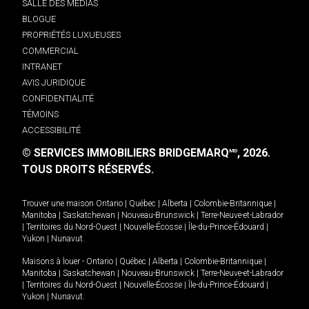
SALLE DES MÉDIAS
BLOGUE
PROPRIÉTÉS LUXUEUSES
COMMERCIAL
INTRANET
AVIS JURIDIQUE
CONFIDENTIALITÉ
TÉMOINS
ACCESSIBILITÉ
© SERVICES IMMOBILIERS BRIDGEMARQ
, 2026.
MD
TOUS DROITS RÉSERVÉS.
Trouver une maison
Ontario
|
Québec
|
Alberta
|
Colombie-Britannique
|
Manitoba
|
Saskatchewan
|
Nouveau-Brunswick
|
Terre-Neuve-et-Labrador
|
Territoires du Nord-Ouest
|
Nouvelle-Écosse
|
Île-du-Prince-Édouard
|
Yukon
|
Nunavut
.
Maisons à louer -
Ontario
|
Québec
|
Alberta
|
Colombie-Britannique
|
Manitoba
|
Saskatchewan
|
Nouveau-Brunswick
|
Terre-Neuve-et-Labrador
|
Territoires du Nord-Ouest
|
Nouvelle-Écosse
|
Île-du-Prince-Édouard
|
Yukon
|
Nunavut
.