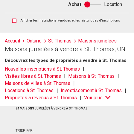
Achat
Location
Achat
ou
location
Afficher
Afficher les inscriptions vendues et les historiques d'inscriptions
les
inscriptions
vendues
Accueil
Ontario
St. Thomas
Maisons jumelées
et
Maisons jumelées à vendre à St. Thomas, ON
les
historiques
Découvrez les types de propriétés à vendre à St. Thomas
d'inscriptions
Nouvelles inscriptions à St. Thomas
Visites libres à St. Thomas
Maisons à St. Thomas
Maisons de villes à St. Thomas
Locations à St. Thomas
Investissement à St. Thomas
Propriétés à revenus à St. Thomas
Voir plus
24 MAISONS JUMELÉES À VENDRE À ST. THOMAS
TRIER PAR: