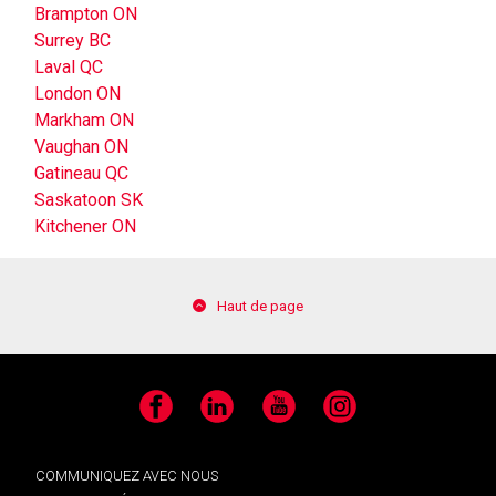
Brampton ON
Surrey BC
Laval QC
London ON
Markham ON
Vaughan ON
Gatineau QC
Saskatoon SK
Kitchener ON
Haut de page
Facebook
LinkedIn
YouTube
Instagram
COMMUNIQUEZ AVEC NOUS