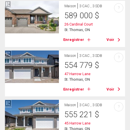
Maison
3 CAC , 3 SDB
?
589 000
$
26 Cardinal Court
St. Thomas, ON
Enregistrer
Voir
Maison
3 CAC , 3 SDB
?
554 779
$
47 Harrow Lane
St. Thomas, ON
Enregistrer
Voir
Maison
3 CAC , 3 SDB
?
555 221
$
45 Harrow Lane
St. Thomas, ON