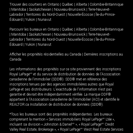
Trouver des courtiers en
Ontario
|
Québec
|
Alberta
|
Colombie-Britannique
|
Manitoba
|
Saskatchewan
|
Nouveau-Brunswick
|
Terre-Neuve-et-
Labrador
|
Territoires du Nord-Ouest
|
Nouvelle-Écosse
|
Île-du-Prince-
Édouard
|
Yukon
|
Nunavut
Parcourir les bureaux en
Ontario
|
Québec
|
Alberta
|
Colombie-Britannique
|
Manitoba
|
Saskatchewan
|
Nouveau-Brunswick
|
Terre-Neuve-et-
Labrador
|
Territoires du Nord-Ouest
|
Nouvelle-Écosse
|
Île-du-Prince-
Édouard
|
Yukon
|
Nunavut
Afficher les propriétés résidentielles au Canada
|
Dernières inscriptions au
Canada
Les informations des propriétés sur ce site proviennent des inscriptions
Royal LePage
MD
et du service de distribution de données de l'Association
canadienne de l’immobilier (SDD®). SDD® met en référence des
inscriptions tenues par des agences immobilières autres que Royal
LePage et ses distributeurs. L'exactitude de l'information n'est pas
garantie et devrait être indépendamment vérifiée. La marque DDF®
appartient à l'Association canadienne de l’immobilier (ACI) et identifie le
REALTOR.ca Installation de distribution de données (SDD®).
*Tous les bureaux sont des propriétés indépendantes. Les bureaux
comprenant la mention « Services immobiliers Royal LePage
MD
Ltée »,
incluant sa division « Johnston & Daniel
MD
», « Royal LePage
MD
Credit
Valley Real Estate, Brokerage », « Royal LePage
MD
West Real Estate Services