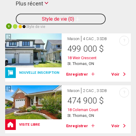
Plus récent
Style de vie
0
Style de vie
10
Maison
4 CAC , 3 SDB
?
499 000
$
18 Weir Crescent
St. Thomas, ON
NOUVELLE INSCRIPTION
Enregistrer
Voir
Maison
2 CAC , 3 SDB
?
474 900
$
18 Coleman Court
St. Thomas, ON
VISITE LIBRE
Enregistrer
Voir