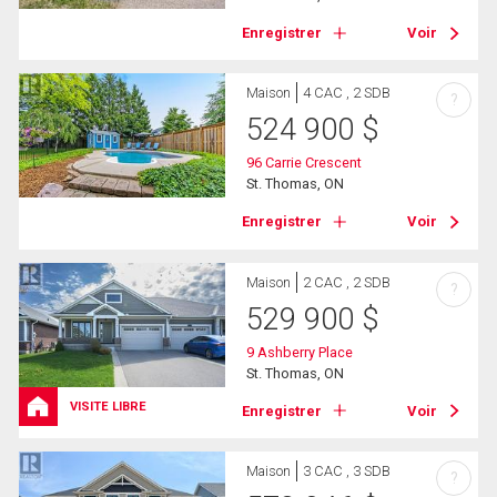
Enregistrer
Voir
Maison
4 CAC , 2 SDB
?
524 900
$
96 Carrie Crescent
St. Thomas, ON
Enregistrer
Voir
Maison
2 CAC , 2 SDB
?
529 900
$
9 Ashberry Place
St. Thomas, ON
VISITE LIBRE
Enregistrer
Voir
Maison
3 CAC , 3 SDB
?