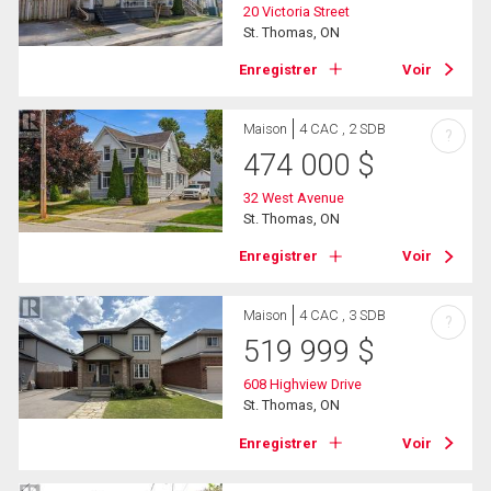
20 Victoria Street
St. Thomas, ON
Enregistrer
Voir
Maison
4 CAC , 2 SDB
?
474 000
$
32 West Avenue
St. Thomas, ON
Enregistrer
Voir
Maison
4 CAC , 3 SDB
?
519 999
$
608 Highview Drive
St. Thomas, ON
Enregistrer
Voir