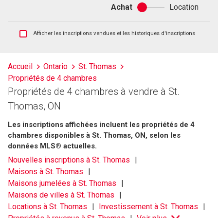
Achat
Location
Achat
ou
location
Afficher
Afficher les inscriptions vendues et les historiques d'inscriptions
les
inscriptions
vendues
Accueil
Ontario
St. Thomas
et
Propriétés de 4 chambres
les
historiques
Propriétés de 4 chambres à vendre à St.
d'inscriptions
Thomas, ON
Les inscriptions affichées incluent les propriétés de 4
chambres disponibles à St. Thomas, ON, selon les
données MLS® actuelles.
Nouvelles inscriptions à St. Thomas
Maisons à St. Thomas
Maisons jumelées à St. Thomas
Maisons de villes à St. Thomas
Locations à St. Thomas
Investissement à St. Thomas