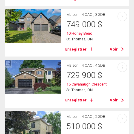
Maison
4 CAC , 3 SDB
?
749 000
$
10 Honey Bend
St. Thomas, ON
Enregistrer
Voir
Maison
4 CAC , 4 SDB
?
729 900
$
15 Cavanaugh Crescent
St. Thomas, ON
Enregistrer
Voir
Maison
4 CAC , 2 SDB
?
510 000
$