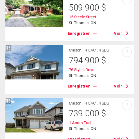
509 900
$
15 Steele Street
St. Thomas, ON
Enregistrer
Voir
Maison
4 CAC , 4 SDB
?
794 900
$
76 Styles Drive
St. Thomas, ON
Enregistrer
Voir
Maison
4 CAC , 4 SDB
?
739 000
$
1 Acorn Trail
St. Thomas, ON