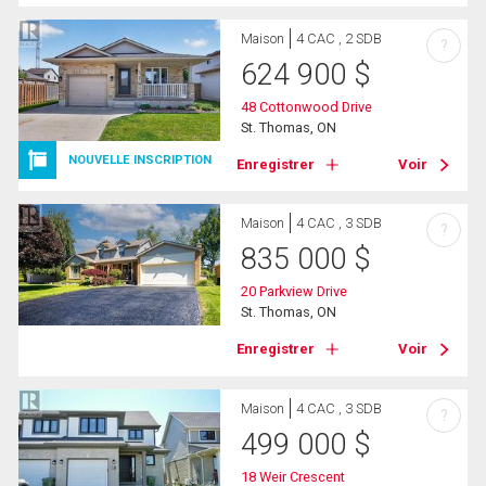
Maison
4 CAC , 2 SDB
?
624 900
$
48 Cottonwood Drive
St. Thomas, ON
NOUVELLE INSCRIPTION
Enregistrer
Voir
Maison
4 CAC , 3 SDB
?
835 000
$
20 Parkview Drive
St. Thomas, ON
Enregistrer
Voir
Maison
4 CAC , 3 SDB
?
499 000
$
18 Weir Crescent