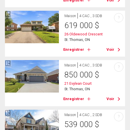
Enregistrer
Voir
Maison
4 CAC , 3 SDB
?
619 000
$
26 Oldewood Crescent
St. Thomas, ON
Enregistrer
Voir
Maison
4 CAC , 3 SDB
?
850 000
$
21 Evylean Court
St. Thomas, ON
Enregistrer
Voir
Maison
4 CAC , 2 SDB
?
539 000
$