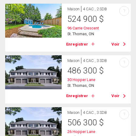
Maison
4 CAC , 2 SDB
?
524 900
$
96 Carrie Crescent
St. Thomas, ON
Enregistrer
Voir
Maison
4 CAC , 3 SDB
?
486 300
$
30 Hopper Lane
St. Thomas, ON
Enregistrer
Voir
Maison
4 CAC , 3 SDB
?
506 300
$
26 Hopper Lane