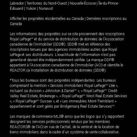
Labrador
|
Territoires du Nord-Ouest
|
Nouvelle-Écosse
|
Île-du-Prince-
Édouard
|
Yukon
|
Nunavut
Afficher les propriétés résidentielles au Canada
|
Dernières inscriptions au
Canada
Les informations des propriétés sur ce site proviennent des inscriptions
Royal LePage
MD
et du service de distribution de données de l'Association
canadienne de l’immobilier (SDD®). SDD® met en référence des
inscriptions tenues par des agences immobilières autres que Royal
LePage et ses distributeurs. L'exactitude de l'information n'est pas
garantie et devrait être indépendamment vérifiée. La marque DDF®
appartient à l'Association canadienne de l’immobilier (ACI) et identifie le
REALTOR.ca Installation de distribution de données (SDD®).
*Tous les bureaux sont des propriétés indépendantes. Les bureaux
comprenant la mention « Services immobiliers Royal LePage
MD
Ltée »,
incluant sa division « Johnston & Daniel
MD
», « Royal LePage
MD
Credit
Valley Real Estate, Brokerage », « Royal LePage
MD
West Real Estate Services
», « Royal LePage
MD
Sussex », et « Les immeubles Mont-Tremblant »
appartiennent et sont gérés par Bridgemarq Real Estate Services
MD
.
Les marques de commerce MLS® ainsi que les logos qui s'y rapportent
désignent les services professionnels rendus par les membres
REALTORS® de l'ACI en vue de l'achat, de la vente et de la location de
biens immobiliers dans le cadre d'un système de vente collaborative.