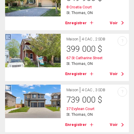
8 Croatia Court
St. Thomas, ON
Enregistrer
Voir
Maison
4 CAC , 2 SDB
?
399 000
$
67 St Catharine Street
St. Thomas, ON
Enregistrer
Voir
Maison
4 CAC , 3 SDB
?
739 000
$
37 Evylean Court
St. Thomas, ON
Enregistrer
Voir