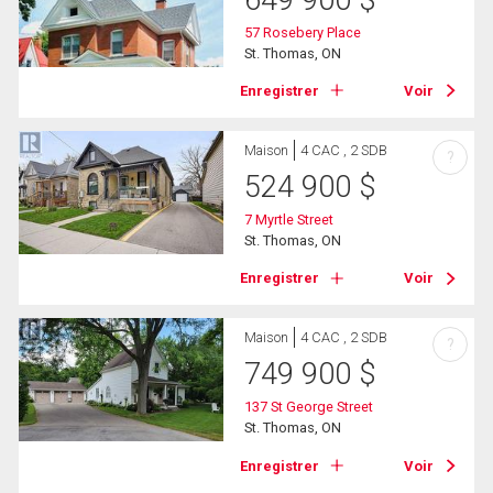
57 Rosebery Place
St. Thomas, ON
Enregistrer
Voir
Maison
4 CAC , 2 SDB
?
524 900
$
7 Myrtle Street
St. Thomas, ON
Enregistrer
Voir
Maison
4 CAC , 2 SDB
?
749 900
$
137 St George Street
St. Thomas, ON
Enregistrer
Voir