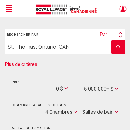
Menu
Rechercher
Live
En Direct
Par lieu
RECHERCHER PAR
Search
Trouvez
By
Entrez
votre
le
foyer
nom
de
Plus de critères
l'école
PRIX
Min
0 $
5 000 000+ $
Price
Max
Price
CHAMBRES & SALLES DE BAIN
Cham
4 Chambres
Salles de bain
Salles
de
bain
ACHAT OU LOCATION