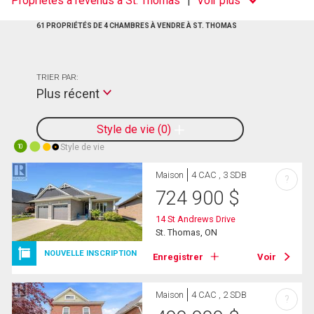
Propriétés à revenus à St. Thomas
Voir plus
61 PROPRIÉTÉS DE 4 CHAMBRES À VENDRE À ST. THOMAS
TRIER PAR:
Plus récent
Style de vie
0
Style de vie
10
Maison
4 CAC , 3 SDB
?
724 900
$
14 St Andrews Drive
St. Thomas, ON
NOUVELLE INSCRIPTION
Enregistrer
Voir
Maison
4 CAC , 2 SDB
?