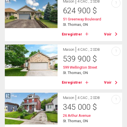
Maison
4 CAC , 2 SDB
?
624 900
$
51 Greenway Boulevard
St. Thomas, ON
Enregistrer
Voir
Maison
4 CAC , 2 SDB
?
539 900
$
599 Wellington Street
St. Thomas, ON
Enregistrer
Voir
Maison
4 CAC , 2 SDB
?
345 000
$
26 Arthur Avenue
St. Thomas, ON