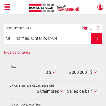
Menu
Rechercher
Live
En Direct
Par lieu
RECHERCHER PAR
Search
Trouvez
By
Entrez
votre
le
foyer
nom
de
Plus de critères
l'école
PRIX
Min
0 $
5 000 000+ $
Price
Max
Price
CHAMBRES & SALLES DE BAIN
Cham
3 Chambres
Salles de bain
Salles
de
bain
ACHAT OU LOCATION