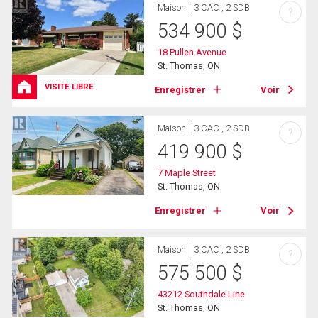
Maison
3 CAC , 2 SDB
?
534 900
$
18 Pullen Avenue
St. Thomas, ON
VISITE LIBRE
Enregistrer
Voir
Maison
3 CAC , 2 SDB
?
419 900
$
7 Maple Street
St. Thomas, ON
Enregistrer
Voir
Maison
3 CAC , 2 SDB
?
575 500
$
43212 Southdale Line
St. Thomas, ON