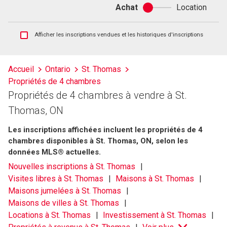
Achat
Location
Achat
ou
location
Afficher
Afficher les inscriptions vendues et les historiques d'inscriptions
les
inscriptions
vendues
Accueil
Ontario
St. Thomas
et
Propriétés de 4 chambres
les
historiques
Propriétés de 4 chambres à vendre à St.
d'inscriptions
Thomas, ON
Les inscriptions affichées incluent les propriétés de 4
chambres disponibles à St. Thomas, ON, selon les
données MLS® actuelles.
Nouvelles inscriptions à St. Thomas
Visites libres à St. Thomas
Maisons à St. Thomas
Maisons jumelées à St. Thomas
Maisons de villes à St. Thomas
Locations à St. Thomas
Investissement à St. Thomas