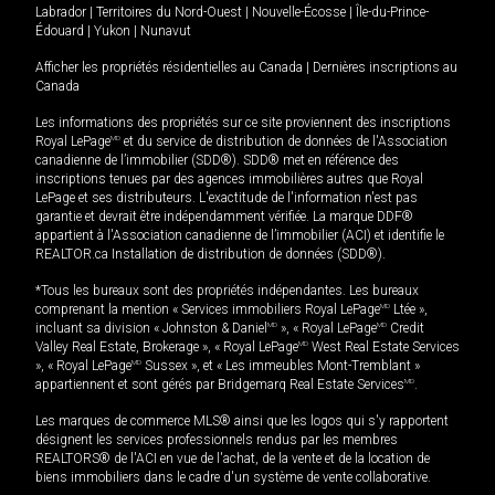
Labrador
|
Territoires du Nord-Ouest
|
Nouvelle-Écosse
|
Île-du-Prince-
Édouard
|
Yukon
|
Nunavut
Afficher les propriétés résidentielles au Canada
|
Dernières inscriptions au
Canada
Les informations des propriétés sur ce site proviennent des inscriptions
Royal LePage
MD
et du service de distribution de données de l'Association
canadienne de l’immobilier (SDD®). SDD® met en référence des
inscriptions tenues par des agences immobilières autres que Royal
LePage et ses distributeurs. L'exactitude de l'information n'est pas
garantie et devrait être indépendamment vérifiée. La marque DDF®
appartient à l'Association canadienne de l’immobilier (ACI) et identifie le
REALTOR.ca Installation de distribution de données (SDD®).
*Tous les bureaux sont des propriétés indépendantes. Les bureaux
comprenant la mention « Services immobiliers Royal LePage
MD
Ltée »,
incluant sa division « Johnston & Daniel
MD
», « Royal LePage
MD
Credit
Valley Real Estate, Brokerage », « Royal LePage
MD
West Real Estate Services
», « Royal LePage
MD
Sussex », et « Les immeubles Mont-Tremblant »
appartiennent et sont gérés par Bridgemarq Real Estate Services
MD
.
Les marques de commerce MLS® ainsi que les logos qui s'y rapportent
désignent les services professionnels rendus par les membres
REALTORS® de l'ACI en vue de l'achat, de la vente et de la location de
biens immobiliers dans le cadre d'un système de vente collaborative.