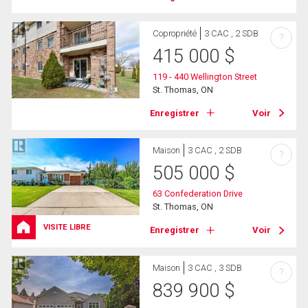
Copropriété
3 CAC , 2 SDB
?
415 000
$
119 - 440 Wellington Street
St. Thomas, ON
Enregistrer
Voir
Maison
3 CAC , 2 SDB
?
505 000
$
63 Confederation Drive
St. Thomas, ON
VISITE LIBRE
Enregistrer
Voir
Maison
3 CAC , 3 SDB
?
839 900
$