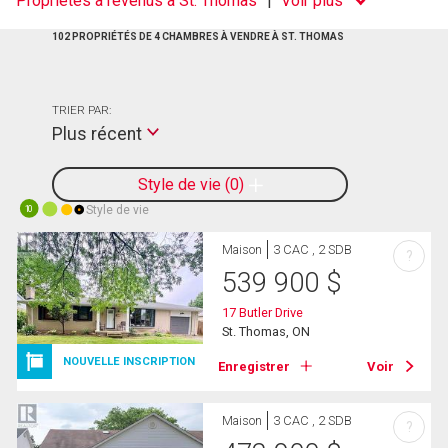
Propriétés à revenus à St. Thomas
Voir plus
102 PROPRIÉTÉS DE 4 CHAMBRES À VENDRE À ST. THOMAS
TRIER PAR:
Plus récent
Style de vie
0
Style de vie
10
Maison
3 CAC , 2 SDB
?
539 900
$
17 Butler Drive
St. Thomas, ON
NOUVELLE INSCRIPTION
Enregistrer
Voir
Maison
3 CAC , 2 SDB
?