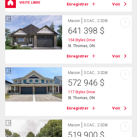
VISITE LIBRE
Enregistrer
Voir
Maison
3 CAC , 2 SDB
?
641 398
$
154 Styles Drive
St. Thomas, ON
Enregistrer
Voir
Maison
3 CAC , 3 SDB
?
572 946
$
117 Styles Drive
St. Thomas, ON
Enregistrer
Voir
Maison
3 CAC , 2 SDB
?
519 900
$