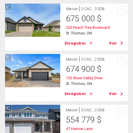
Maison
3 CAC , 3 SDB
?
675 000
$
226 Peach Tree Boulevard
St. Thomas, ON
Enregistrer
Voir
Maison
3 CAC , 2 SDB
?
674 900
$
155 Shaw Valley Drive
St. Thomas, ON
Enregistrer
Voir
Maison
3 CAC , 3 SDB
?
554 779
$
47 Harrow Lane