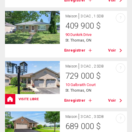
Enregistrer
Voir
Maison
3 CAC , 1 SDB
?
409 900
$
90 Dunkirk Drive
St. Thomas, ON
Enregistrer
Voir
Maison
3 CAC , 2 SDB
?
729 000
$
10 Galbraith Court
St. Thomas, ON
VISITE LIBRE
Enregistrer
Voir
Maison
3 CAC , 3 SDB
?
689 000
$