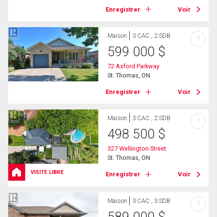
Enregistrer
Voir
Maison
3 CAC , 2 SDB
?
599 000
$
72 Axford Parkway
St. Thomas, ON
Enregistrer
Voir
Maison
3 CAC , 2 SDB
?
498 500
$
327 Wellington Street
St. Thomas, ON
VISITE LIBRE
Enregistrer
Voir
Maison
3 CAC , 3 SDB
?
589 000
$