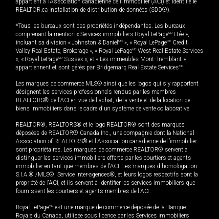
appartient à l'Association canadienne de l’immobilier (ACI) et identifie le
REALTOR.ca Installation de distribution de données (SDD®).
*Tous les bureaux sont des propriétés indépendantes. Les bureaux
comprenant la mention « Services immobiliers Royal LePage
MD
Ltée »,
incluant sa division « Johnston & Daniel
MD
», « Royal LePage
MD
Credit
Valley Real Estate, Brokerage », « Royal LePage
MD
West Real Estate Services
», « Royal LePage
MD
Sussex », et « Les immeubles Mont-Tremblant »
appartiennent et sont gérés par Bridgemarq Real Estate Services
MD
.
Les marques de commerce MLS® ainsi que les logos qui s'y rapportent
désignent les services professionnels rendus par les membres
REALTORS® de l'ACI en vue de l'achat, de la vente et de la location de
biens immobiliers dans le cadre d'un système de vente collaborative.
REALTOR®, REALTORS® et le logo REALTOR® sont des marques
déposées de REALTOR® Canada Inc., une compagnie dont la National
Association of REALTORS® et l'Association canadienne de l’immobilier
sont propriétaires. Les marques de commerce REALTOR® servent à
distinguer les services immobiliers offerts par les courtiers et agents
immobilier en tant que membres de l'ACI. Les marques d'homologation
S.I.A.® /MLS®, Service inter-agences®, et leurs logos respectifs sont la
propriété de l'ACI, et ils servent à identifier les services immobiliers que
fournissent les courtiers et agents membres de l'ACI.
Royal LePage
MD
est une marque de commerce déposée de la Banque
Royale du Canada, utilisée sous licence par les Services immobiliers