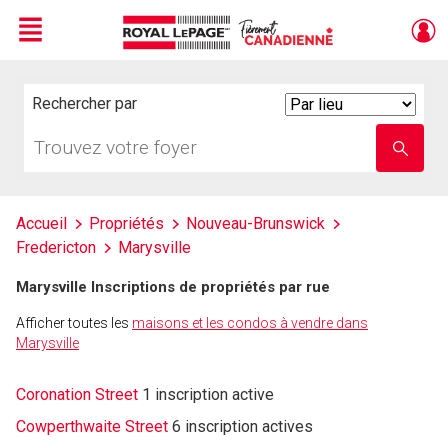
Menu
Live
En Direct
Rechercher par
Search
By
Trouvez
Entrez
votre
le
foyer
nom
de
l'école
Accueil
Propriétés
Nouveau-Brunswick
Fredericton
Marysville
Marysville Inscriptions de propriétés par rue
Afficher toutes les
maisons et les condos à vendre dans
Marysville
Coronation Street
1 inscription active
Cowperthwaite Street
6 inscription actives