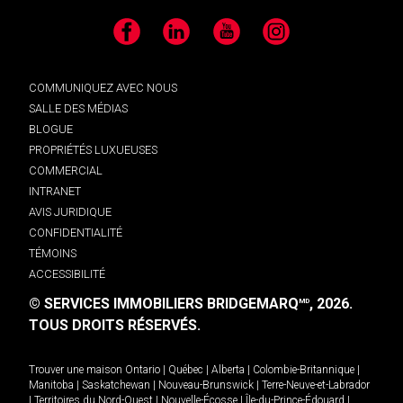
Facebook
LinkedIn
YouTube
Instagram
COMMUNIQUEZ AVEC NOUS
SALLE DES MÉDIAS
BLOGUE
PROPRIÉTÉS LUXUEUSES
COMMERCIAL
INTRANET
AVIS JURIDIQUE
CONFIDENTIALITÉ
TÉMOINS
ACCESSIBILITÉ
© SERVICES IMMOBILIERS BRIDGEMARQ
, 2026.
MD
TOUS DROITS RÉSERVÉS.
Trouver une maison
Ontario
|
Québec
|
Alberta
|
Colombie-Britannique
|
Manitoba
|
Saskatchewan
|
Nouveau-Brunswick
|
Terre-Neuve-et-Labrador
|
Territoires du Nord-Ouest
|
Nouvelle-Écosse
|
Île-du-Prince-Édouard
|