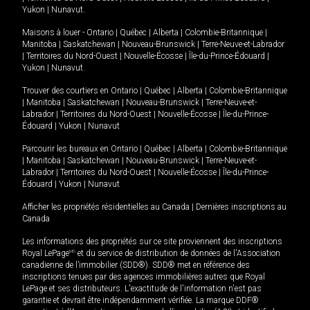
Yukon
|
Nunavut
.
Maisons à louer -
Ontario
|
Québec
|
Alberta
|
Colombie-Britannique
|
Manitoba
|
Saskatchewan
|
Nouveau-Brunswick
|
Terre-Neuve-et-Labrador
|
Territoires du Nord-Ouest
|
Nouvelle-Écosse
|
Île-du-Prince-Édouard
|
Yukon
|
Nunavut
.
Trouver des courtiers en
Ontario
|
Québec
|
Alberta
|
Colombie-Britannique
|
Manitoba
|
Saskatchewan
|
Nouveau-Brunswick
|
Terre-Neuve-et-
Labrador
|
Territoires du Nord-Ouest
|
Nouvelle-Écosse
|
Île-du-Prince-
Édouard
|
Yukon
|
Nunavut
Parcourir les bureaux en
Ontario
|
Québec
|
Alberta
|
Colombie-Britannique
|
Manitoba
|
Saskatchewan
|
Nouveau-Brunswick
|
Terre-Neuve-et-
Labrador
|
Territoires du Nord-Ouest
|
Nouvelle-Écosse
|
Île-du-Prince-
Édouard
|
Yukon
|
Nunavut
Afficher les propriétés résidentielles au Canada
|
Dernières inscriptions au
Canada
Les informations des propriétés sur ce site proviennent des inscriptions
Royal LePage
MD
et du service de distribution de données de l'Association
canadienne de l’immobilier (SDD®). SDD® met en référence des
inscriptions tenues par des agences immobilières autres que Royal
LePage et ses distributeurs. L'exactitude de l'information n'est pas
garantie et devrait être indépendamment vérifiée. La marque DDF®