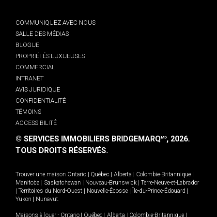
COMMUNIQUEZ AVEC NOUS
SALLE DES MÉDIAS
BLOGUE
PROPRIÉTÉS LUXUEUSES
COMMERCIAL
INTRANET
AVIS JURIDIQUE
CONFIDENTIALITÉ
TÉMOINS
ACCESSIBILITÉ
© SERVICES IMMOBILIERS BRIDGEMARQ
, 2026.
MD
TOUS DROITS RÉSERVÉS.
Trouver une maison
Ontario
|
Québec
|
Alberta
|
Colombie-Britannique
|
Manitoba
|
Saskatchewan
|
Nouveau-Brunswick
|
Terre-Neuve-et-Labrador
|
Territoires du Nord-Ouest
|
Nouvelle-Écosse
|
Île-du-Prince-Édouard
|
Yukon
|
Nunavut
.
Maisons à louer -
Ontario
|
Québec
|
Alberta
|
Colombie-Britannique
|