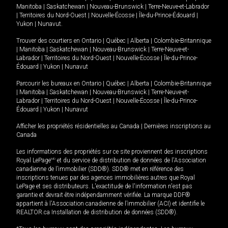
Manitoba
|
Saskatchewan
|
Nouveau-Brunswick
|
Terre-Neuve-et-Labrador
|
Territoires du Nord-Ouest
|
Nouvelle-Écosse
|
Île-du-Prince-Édouard
|
Yukon
|
Nunavut
.
Trouver des courtiers en
Ontario
|
Québec
|
Alberta
|
Colombie-Britannique
|
Manitoba
|
Saskatchewan
|
Nouveau-Brunswick
|
Terre-Neuve-et-
Labrador
|
Territoires du Nord-Ouest
|
Nouvelle-Écosse
|
Île-du-Prince-
Édouard
|
Yukon
|
Nunavut
Parcourir les bureaux en
Ontario
|
Québec
|
Alberta
|
Colombie-Britannique
|
Manitoba
|
Saskatchewan
|
Nouveau-Brunswick
|
Terre-Neuve-et-
Labrador
|
Territoires du Nord-Ouest
|
Nouvelle-Écosse
|
Île-du-Prince-
Édouard
|
Yukon
|
Nunavut
Afficher les propriétés résidentielles au Canada
|
Dernières inscriptions au
Canada
Les informations des propriétés sur ce site proviennent des inscriptions
Royal LePage
MD
et du service de distribution de données de l'Association
canadienne de l’immobilier (SDD®). SDD® met en référence des
inscriptions tenues par des agences immobilières autres que Royal
LePage et ses distributeurs. L'exactitude de l'information n'est pas
garantie et devrait être indépendamment vérifiée. La marque DDF®
appartient à l'Association canadienne de l’immobilier (ACI) et identifie le
REALTOR.ca Installation de distribution de données (SDD®).