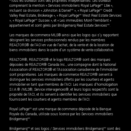
*Tous les bureaux sont des propriétés indépendantes. Les bureaux
comprenant la mention « Services immobiliers Royal LePage
MD
Ltée »,
incluant sa division « Johnston & Daniel
MD
», « Royal LePage
MD
Credit
Valley Real Estate, Brokerage », « Royal LePage
MD
West Real Estate Services
», « Royal LePage
MD
Sussex », et « Les immeubles Mont-Tremblant »
appartiennent et sont gérés par Bridgemarq Real Estate Services
MD
.
Les marques de commerce MLS® ainsi que les logos qui s'y rapportent
désignent les services professionnels rendus par les membres
REALTORS® de l'ACI en vue de l'achat, de la vente et de la location de
biens immobiliers dans le cadre d'un système de vente collaborative.
REALTOR®, REALTORS® et le logo REALTOR® sont des marques
déposées de REALTOR® Canada Inc., une compagnie dont la National
Association of REALTORS® et l'Association canadienne de l’immobilier
sont propriétaires. Les marques de commerce REALTOR® servent à
distinguer les services immobiliers offerts par les courtiers et agents
immobilier en tant que membres de l'ACI. Les marques d'homologation
S.I.A.® /MLS®, Service inter-agences®, et leurs logos respectifs sont la
propriété de l'ACI, et ils servent à identifier les services immobiliers que
fournissent les courtiers et agents membres de l'ACI.
Royal LePage
MD
est une marque de commerce déposée de la Banque
Royale du Canada, utilisée sous licence par les Services immobiliers
Bridgemarq
MD
.
Bridgemarq
MD
et ses logos / Services immobiliers Bridgemarq
MD
sont des