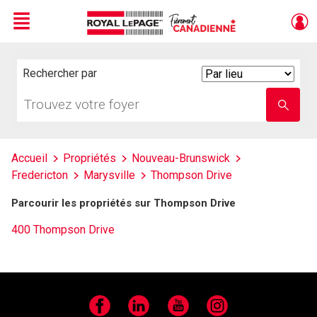
Menu
Live
En Direct
Rechercher par
Search
By
Trouvez
Entrez
votre
le
foyer
nom
de
l'école
Accueil
Propriétés
Nouveau-Brunswick
Fredericton
Marysville
Thompson Drive
Parcourir les propriétés sur Thompson Drive
400 Thompson Drive
Facebook
LinkedIn
YouTube
Instagram