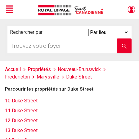
Menu
Live
En Direct
Rechercher par
Search
By
Trouvez
Entrez
votre
le
foyer
nom
de
l'école
Accueil
Propriétés
Nouveau-Brunswick
Fredericton
Marysville
Duke Street
Parcourir les propriétés sur Duke Street
10 Duke Street
11 Duke Street
12 Duke Street
13 Duke Street