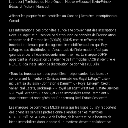
Labrador
|
Territoires du Nord-Ouest
|
Nouvelle-Écosse
|
Île-du-Prince-
Édouard
|
Yukon
|
Nunavut
Afficher les propriétés résidentielles au Canada
|
Dernières inscriptions au
Canada
Les informations des propriétés sur ce site proviennent des inscriptions
Royal LePage
MD
et du service de distribution de données de l'Association
canadienne de l’immobilier (SDD®). SDD® met en référence des
inscriptions tenues par des agences immobilières autres que Royal
LePage et ses distributeurs. L'exactitude de l'information n'est pas
garantie et devrait être indépendamment vérifiée. La marque DDF®
appartient à l'Association canadienne de l’immobilier (ACI) et identifie le
REALTOR.ca Installation de distribution de données (SDD®).
*Tous les bureaux sont des propriétés indépendantes. Les bureaux
comprenant la mention « Services immobiliers Royal LePage
MD
Ltée »,
incluant sa division « Johnston & Daniel
MD
», « Royal LePage
MD
Credit
Valley Real Estate, Brokerage », « Royal LePage
MD
West Real Estate Services
», « Royal LePage
MD
Sussex », et « Les immeubles Mont-Tremblant »
appartiennent et sont gérés par Bridgemarq Real Estate Services
MD
.
Les marques de commerce MLS® ainsi que les logos qui s'y rapportent
désignent les services professionnels rendus par les membres
REALTORS® de l'ACI en vue de l'achat, de la vente et de la location de
biens immobiliers dans le cadre d'un système de vente collaborative.