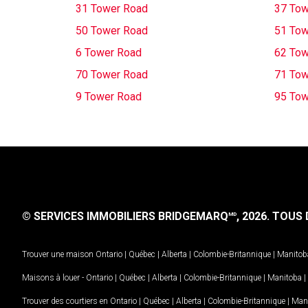
31 Tower Road
37 Tow
50 Tower Road
51 Tow
6 Tower Road
62 Tow
70 Tower Road
71 Tow
9 Tower Road
95 Tow
© SERVICES IMMOBILIERS BRIDGEMARQ
, 2026.
TOUS D
MD
Trouver une maison
Ontario
|
Québec
|
Alberta
|
Colombie-Britannique
|
Manitob
Maisons à louer -
Ontario
|
Québec
|
Alberta
|
Colombie-Britannique
|
Manitoba
|
Trouver des courtiers en
Ontario
|
Québec
|
Alberta
|
Colombie-Britannique
|
Man