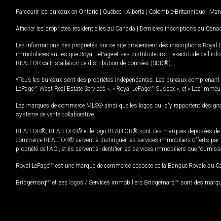
Parcourir les bureaux en
Ontario
|
Québec
|
Alberta
|
Colombie-Britannique
|
Man
Afficher les propriétés résidentielles au Canada
|
Dernières inscriptions au Cana
Les informations des propriétés sur ce site proviennent des inscriptions Royal 
immobilières autres que Royal LePage et ses distributeurs. L'exactitude de l'info
REALTOR.ca Installation de distribution de données (SDD®).
*Tous les bureaux sont des propriétés indépendantes. Les bureaux comprenant 
LePage
MD
West Real Estate Services », « Royal LePage
MD
Sussex », et « Les immeu
Les marques de commerce MLS® ainsi que les logos qui s'y rapportent désignent
système de vente collaborative.
REALTOR®, REALTORS® et le logo REALTOR® sont des marques déposées de REAL
commerce REALTOR® servent à distinguer les services immobiliers offerts par le
propriété de l'ACI, et ils servent à identifier les services immobiliers que fourni
Royal LePage
MD
est une marque de commerce déposée de la Banque Royale du Cana
Bridgemarq
MD
et ses logos / Services immobiliers Bridgemarq
MD
sont des marque