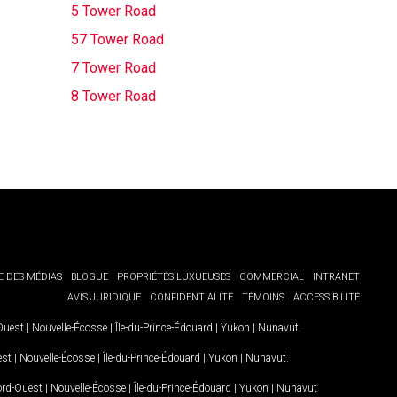
5 Tower Road
57 Tower Road
7 Tower Road
8 Tower Road
E DES MÉDIAS
BLOGUE
PROPRIÉTÉS LUXUEUSES
COMMERCIAL
INTRANET
AVIS JURIDIQUE
CONFIDENTIALITÉ
TÉMOINS
ACCESSIBILITÉ
-Ouest
|
Nouvelle-Écosse
|
Île-du-Prince-Édouard
|
Yukon
|
Nunavut
.
est
|
Nouvelle-Écosse
|
Île-du-Prince-Édouard
|
Yukon
|
Nunavut
.
Nord-Ouest
|
Nouvelle-Écosse
|
Île-du-Prince-Édouard
|
Yukon
|
Nunavut