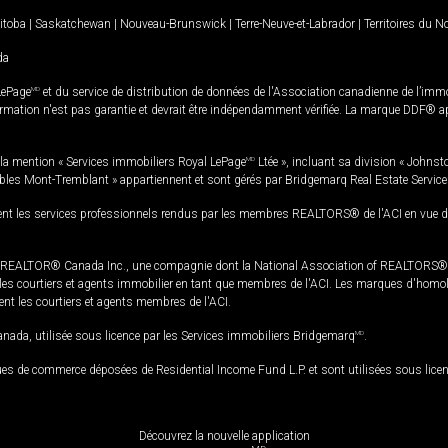
itoba
|
Saskatchewan
|
Nouveau-Brunswick
|
Terre-Neuve-et-Labrador
|
Territoires du 
da
LePage
MD
et du service de distribution de données de l'Association canadienne de l’im
rmation n'est pas garantie et devrait être indépendamment vérifiée. La marque DDF® appa
la mention « Services immobiliers Royal LePage
MD
Ltée », incluant sa division « Johnst
bles Mont-Tremblant » appartiennent et sont gérés par Bridgemarq Real Estate Servic
 les services professionnels rendus par les membres REALTORS® de l'ACI en vue de l'a
TOR® Canada Inc., une compagnie dont la National Association of REALTORS® et l'
s courtiers et agents immobilier en tant que membres de l'ACI. Les marques d'homolog
ssent les courtiers et agents membres de l'ACI.
da, utilisée sous licence par les Services immobiliers Bridgemarq
MD
.
s de commerce déposées de Residential Income Fund L.P. et sont utilisées sous lice
Découvrez la nouvelle application