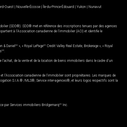
Nord-Ouest
|
Nouvelle-Écosse
|
Île-du-Prince-Édouard
|
Yukon
|
Nunavut
mobilier (SDD®). SDD® met en référence des inscriptions tenues par des agences
rtient à l'Association canadienne de l’immobilier (ACI) et identifie le
on & Daniel
MD
», « Royal LePage
MD
Credit Valley Real Estate, Brokerage », « Royal
es
MD
.
chat, de la vente et de la location de biens immobiliers dans le cadre d'un
Association canadienne de l’immobilier sont propriétaires. Les marques de
ation S.I.A.® /MLS®, Service inter-agences®, et leurs logos respectifs sont la
nce par Services immobiliers Bridgemarq
MD
Inc.