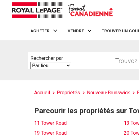
ACHETER
VENDRE
TROUVER UN COU
Live
En Direct
Trouvez
Rechercher par
votre
Search
foyer
By
Accueil
Propriétés
Nouveau-Brunswick
Parcourir les propriétés sur T
11 Tower Road
13 Tow
19 Tower Road
20 Tow