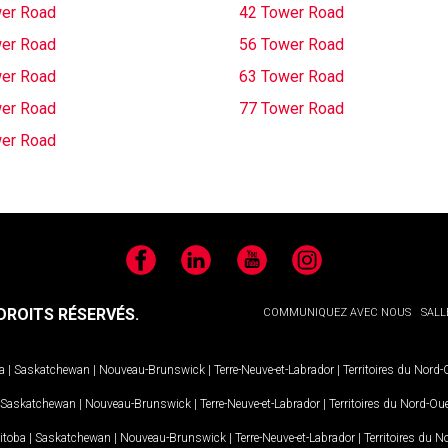
er Road
42 Tower Road
er Road
56 Tower Road
er Road
63 Tower Road
er Road
77 Tower Road
er Road
Facebook
LinkedIn
YouTube
Instagram
ROITS RÉSERVÉS.
COMMUNIQUEZ AVEC NOUS
SALL
a
|
Saskatchewan
|
Nouveau-Brunswick
|
Terre-Neuve-et-Labrador
|
Territoires du Nord
Saskatchewan
|
Nouveau-Brunswick
|
Terre-Neuve-et-Labrador
|
Territoires du Nord-Ou
itoba
|
Saskatchewan
|
Nouveau-Brunswick
|
Terre-Neuve-et-Labrador
|
Territoires du 