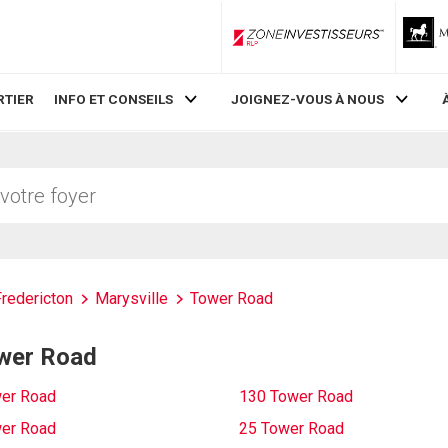
ZoneInvestisseurs RLP
RTIER
INFO ET CONSEILS
JOIGNEZ-VOUS À NOUS
Fredericton
Marysville
Tower Road
ower Road
er Road
130 Tower Road
er Road
25 Tower Road