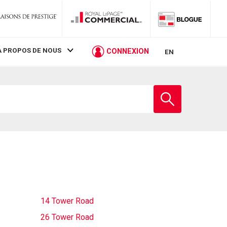
À PROPOS DE NOUS
CONNEXION
EN
Entrez
le
nom
de
l'école
14 Tower Road
26 Tower Road