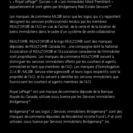
», « Royal LePage
MD
Sussex », et « Les immeubles Mont-Tremblant »
appartiennent et sont gérés par Bridgemarq Real Estate Services
MD
.
Les marques de commerce MLS® ainsi que les logos qui s'y rapportent
désignent les services professionnels rendus par les membres
REALTORS® de l'ACI en vue de l'achat, de la vente et de la location de
biens immobiliers dans le cadre d'un système de vente collaborative.
REALTOR®, REALTORS® et le logo REALTOR® sont des marques
déposées de REALTOR® Canada Inc., une compagnie dont la National
Association of REALTORS® et l'Association canadienne de l’immobilier
sont propriétaires. Les marques de commerce REALTOR® servent à
distinguer les services immobiliers offerts par les courtiers et agents
immobilier en tant que membres de l'ACI. Les marques d'homologation
S.I.A.® /MLS®, Service inter-agences®, et leurs logos respectifs sont la
propriété de l'ACI, et ils servent à identifier les services immobiliers que
fournissent les courtiers et agents membres de l'ACI.
Royal LePage
MD
est une marque de commerce déposée de la Banque
Royale du Canada, utilisée sous licence par les Services immobiliers
Bridgemarq
MD
.
Bridgemarq
MD
et ses logos / Services immobiliers Bridgemarq
MD
sont des
marques de commerce déposées de Residential Income Fund L.P. et sont
utilisées sous licence par Services immobiliers Bridgemarq
MD
Inc.