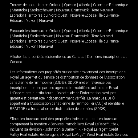
Trouver des courtiers en
Ontario
|
Québec
|
Alberta
|
Colombie-Britannique
|
Manitoba
|
Saskatchewan
|
Nouveau-Brunswick
|
Terre-Neuve-et-
Labrador
|
Territoires du Nord-Ouest
|
Nouvelle-Écosse
|
Île-du-Prince-
Édouard
|
Yukon
|
Nunavut
Parcourir les bureaux en
Ontario
|
Québec
|
Alberta
|
Colombie-Britannique
|
Manitoba
|
Saskatchewan
|
Nouveau-Brunswick
|
Terre-Neuve-et-
Labrador
|
Territoires du Nord-Ouest
|
Nouvelle-Écosse
|
Île-du-Prince-
Édouard
|
Yukon
|
Nunavut
Afficher les propriétés résidentielles au Canada
|
Dernières inscriptions au
Canada
Les informations des propriétés sur ce site proviennent des inscriptions
Royal LePage
MD
et du service de distribution de données de l'Association
canadienne de l’immobilier (SDD®). SDD® met en référence des
inscriptions tenues par des agences immobilières autres que Royal
LePage et ses distributeurs. L'exactitude de l'information n'est pas
garantie et devrait être indépendamment vérifiée. La marque DDF®
appartient à l'Association canadienne de l’immobilier (ACI) et identifie le
REALTOR.ca Installation de distribution de données (SDD®).
*Tous les bureaux sont des propriétés indépendantes. Les bureaux
comprenant la mention « Services immobiliers Royal LePage
MD
Ltée »,
incluant sa division « Johnston & Daniel
MD
», « Royal LePage
MD
Credit
Valley Real Estate, Brokerage », « Royal LePage
MD
West Real Estate Services