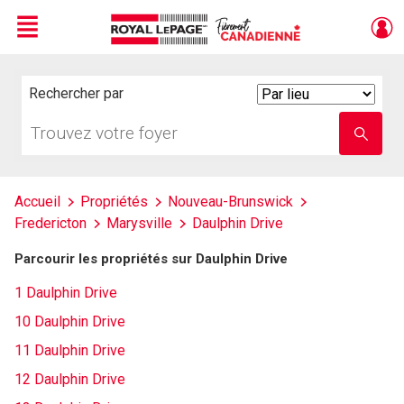
Menu
Live
En Direct
Rechercher par
Search
By
Trouvez
Entrez
votre
le
foyer
nom
de
l'école
Accueil
Propriétés
Nouveau-Brunswick
Fredericton
Marysville
Daulphin Drive
Parcourir les propriétés sur Daulphin Drive
1 Daulphin Drive
10 Daulphin Drive
11 Daulphin Drive
12 Daulphin Drive