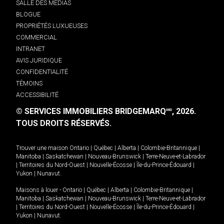
SALLE DES MÉDIAS
BLOGUE
PROPRIÉTÉS LUXUEUSES
COMMERCIAL
INTRANET
AVIS JURIDIQUE
CONFIDENTIALITÉ
TÉMOINS
ACCESSIBILITÉ
© SERVICES IMMOBILIERS BRIDGEMARQ
, 2026.
MD
TOUS DROITS RÉSERVÉS.
Trouver une maison
Ontario
|
Québec
|
Alberta
|
Colombie-Britannique
|
Manitoba
|
Saskatchewan
|
Nouveau-Brunswick
|
Terre-Neuve-et-Labrador
|
Territoires du Nord-Ouest
|
Nouvelle-Écosse
|
Île-du-Prince-Édouard
|
Yukon
|
Nunavut
.
Maisons à louer -
Ontario
|
Québec
|
Alberta
|
Colombie-Britannique
|
Manitoba
|
Saskatchewan
|
Nouveau-Brunswick
|
Terre-Neuve-et-Labrador
|
Territoires du Nord-Ouest
|
Nouvelle-Écosse
|
Île-du-Prince-Édouard
|
Yukon
|
Nunavut
.