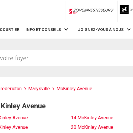
ZoneInvestisseurs RLP
 COURTIER
INFO ET CONSEILS
JOIGNEZ-VOUS À NOUS
Fredericton
Marysville
McKinley Avenue
cKinley Avenue
inley Avenue
14 McKinley Avenue
inley Avenue
20 McKinley Avenue