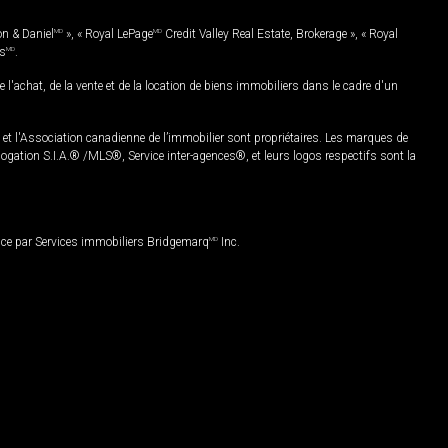
on & Daniel
MD
», « Royal LePage
MD
Credit Valley Real Estate, Brokerage », « Royal
es
MD
.
chat, de la vente et de la location de biens immobiliers dans le cadre d'un
Association canadienne de l’immobilier sont propriétaires. Les marques de
ation S.I.A.® /MLS®, Service inter-agences®, et leurs logos respectifs sont la
nce par Services immobiliers Bridgemarq
MD
Inc.