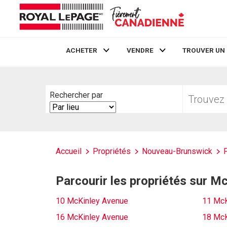
ACHETER
VENDRE
TROUVER UN
Live
En Direct
Trouvez
Rechercher par
votre
Search
foyer
By
Accueil
Propriétés
Nouveau-Brunswick
Parcourir les propriétés sur M
10 McKinley Avenue
11 McK
16 McKinley Avenue
18 McK