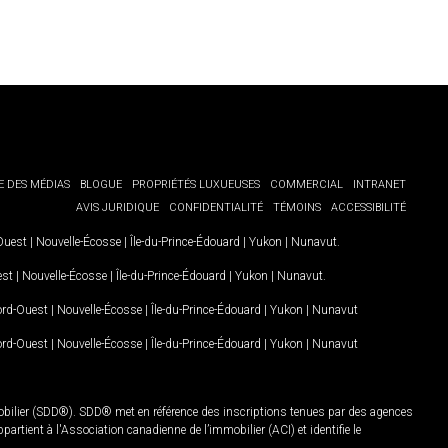
E DES MÉDIAS
BLOGUE
PROPRIÉTÉS LUXUEUSES
COMMERCIAL
INTRANET
AVIS JURIDIQUE
CONFIDENTIALITÉ
TÉMOINS
ACCESSIBILITÉ
-Ouest
|
Nouvelle-Écosse
|
Île-du-Prince-Édouard
|
Yukon
|
Nunavut
.
est
|
Nouvelle-Écosse
|
Île-du-Prince-Édouard
|
Yukon
|
Nunavut
.
Nord-Ouest
|
Nouvelle-Écosse
|
Île-du-Prince-Édouard
|
Yukon
|
Nunavut
Nord-Ouest
|
Nouvelle-Écosse
|
Île-du-Prince-Édouard
|
Yukon
|
Nunavut
mobilier (SDD®). SDD® met en référence des inscriptions tenues par des agences
rtient à l'Association canadienne de l’immobilier (ACI) et identifie le