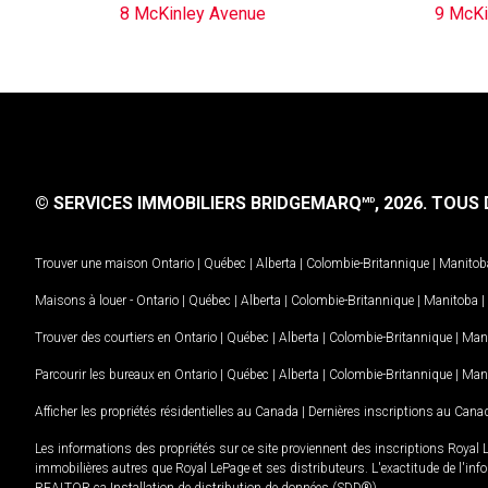
8 McKinley Avenue
9 McKi
© SERVICES IMMOBILIERS BRIDGEMARQ
, 2026.
TOUS D
MD
Trouver une maison
Ontario
|
Québec
|
Alberta
|
Colombie-Britannique
|
Manitob
Maisons à louer -
Ontario
|
Québec
|
Alberta
|
Colombie-Britannique
|
Manitoba
|
Trouver des courtiers en
Ontario
|
Québec
|
Alberta
|
Colombie-Britannique
|
Man
Parcourir les bureaux en
Ontario
|
Québec
|
Alberta
|
Colombie-Britannique
|
Man
Afficher les propriétés résidentielles au Canada
|
Dernières inscriptions au Cana
Les informations des propriétés sur ce site proviennent des inscriptions Royal 
immobilières autres que Royal LePage et ses distributeurs. L'exactitude de l'info
REALTOR.ca Installation de distribution de données (SDD®).