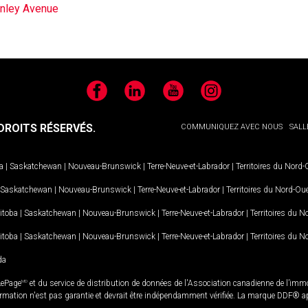
nley Avenue
Facebook
LinkedIn
YouTube
Instagram
ROITS RÉSERVÉS.
COMMUNIQUEZ AVEC NOUS
SALL
a
|
Saskatchewan
|
Nouveau-Brunswick
|
Terre-Neuve-et-Labrador
|
Territoires du Nord
Saskatchewan
|
Nouveau-Brunswick
|
Terre-Neuve-et-Labrador
|
Territoires du Nord-Ou
itoba
|
Saskatchewan
|
Nouveau-Brunswick
|
Terre-Neuve-et-Labrador
|
Territoires du 
itoba
|
Saskatchewan
|
Nouveau-Brunswick
|
Terre-Neuve-et-Labrador
|
Territoires du 
da
LePage
MD
et du service de distribution de données de l'Association canadienne de l’im
rmation n'est pas garantie et devrait être indépendamment vérifiée. La marque DDF® appa