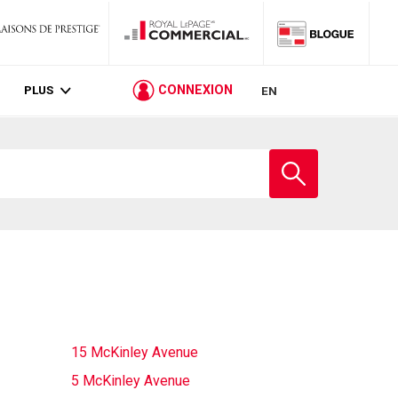
PLUS
CONNEXION
EN
Entrez
le
nom
de
l'école
15 McKinley Avenue
5 McKinley Avenue