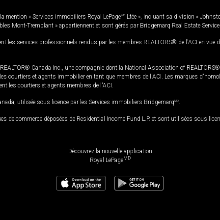
la mention « Services immobiliers Royal LePage
MD
Ltée », incluant sa division « Johnst
bles Mont-Tremblant » appartiennent et sont gérés par Bridgemarq Real Estate Servic
 les services professionnels rendus par les membres REALTORS® de l'ACI en vue de l'a
TOR® Canada Inc., une compagnie dont la National Association of REALTORS® et l'
s courtiers et agents immobilier en tant que membres de l'ACI. Les marques d'homolog
ssent les courtiers et agents membres de l'ACI.
da, utilisée sous licence par les Services immobiliers Bridgemarq
MD
.
s de commerce déposées de Residential Income Fund L.P. et sont utilisées sous lice
Découvrez la nouvelle application
MD
Royal LePage