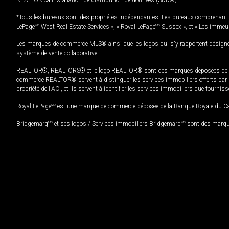
*Tous les bureaux sont des propriétés indépendantes. Les bureaux comprenant 
LePage
MD
West Real Estate Services », « Royal LePage
MD
Sussex », et « Les immeu
Les marques de commerce MLS® ainsi que les logos qui s'y rapportent désignent
système de vente collaborative.
REALTOR®, REALTORS® et le logo REALTOR® sont des marques déposées de REAL
commerce REALTOR® servent à distinguer les services immobiliers offerts par le
propriété de l'ACI, et ils servent à identifier les services immobiliers que fourni
Royal LePage
MD
est une marque de commerce déposée de la Banque Royale du Cana
Bridgemarq
MD
et ses logos / Services immobiliers Bridgemarq
MD
sont des marque