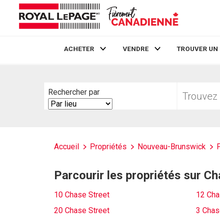
ACHETER
VENDRE
TROUVER UN
Live
En Direct
Trouvez
Rechercher par
votre
Search
foyer
By
Accueil
Propriétés
Nouveau-Brunswick
Parcourir les propriétés sur Ch
10 Chase Street
12 Cha
20 Chase Street
3 Chas