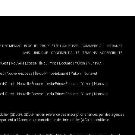
E DES MÉDIAS
BLOGUE
PROPRIÉTÉS LUXUEUSES
COMMERCIAL
INTRANET
AVIS JURIDIQUE
CONFIDENTIALITÉ
TÉMOINS
ACCESSIBILITÉ
-Ouest
|
Nouvelle-Écosse
|
Île-du-Prince-Édouard
|
Yukon
|
Nunavut
.
est
|
Nouvelle-Écosse
|
Île-du-Prince-Édouard
|
Yukon
|
Nunavut
.
Nord-Ouest
|
Nouvelle-Écosse
|
Île-du-Prince-Édouard
|
Yukon
|
Nunavut
Nord-Ouest
|
Nouvelle-Écosse
|
Île-du-Prince-Édouard
|
Yukon
|
Nunavut
mobilier (SDD®). SDD® met en référence des inscriptions tenues par des agences
rtient à l'Association canadienne de l’immobilier (ACI) et identifie le
MD
MD