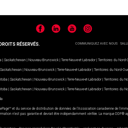
Facebook
LinkedIn
YouTube
Instagram
ROITS RÉSERVÉS.
COMMUNIQUEZ AVEC NOUS
SALL
a
|
Saskatchewan
|
Nouveau-Brunswick
|
Terre-Neuve-et-Labrador
|
Territoires du Nord
Saskatchewan
|
Nouveau-Brunswick
|
Terre-Neuve-et-Labrador
|
Territoires du Nord-Ou
itoba
|
Saskatchewan
|
Nouveau-Brunswick
|
Terre-Neuve-et-Labrador
|
Territoires du 
itoba
|
Saskatchewan
|
Nouveau-Brunswick
|
Terre-Neuve-et-Labrador
|
Territoires du 
da
LePage
MD
et du service de distribution de données de l'Association canadienne de l’im
rmation n'est pas garantie et devrait être indépendamment vérifiée. La marque DDF® appa
MD