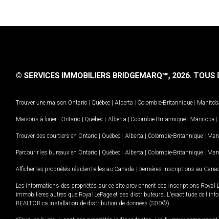
© SERVICES IMMOBILIERS BRIDGEMARQ
, 2026.
TOUS D
MD
Trouver une maison
Ontario
|
Québec
|
Alberta
|
Colombie-Britannique
|
Manitob
Maisons à louer -
Ontario
|
Québec
|
Alberta
|
Colombie-Britannique
|
Manitoba
|
Trouver des courtiers en
Ontario
|
Québec
|
Alberta
|
Colombie-Britannique
|
Man
Parcourir les bureaux en
Ontario
|
Québec
|
Alberta
|
Colombie-Britannique
|
Man
Afficher les propriétés résidentielles au Canada
|
Dernières inscriptions au Cana
Les informations des propriétés sur ce site proviennent des inscriptions Royal 
immobilières autres que Royal LePage et ses distributeurs. L'exactitude de l'info
REALTOR.ca Installation de distribution de données (SDD®).