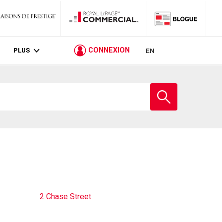
PLUS
CONNEXION
EN
Entrez
le
nom
de
l'école
2 Chase Street