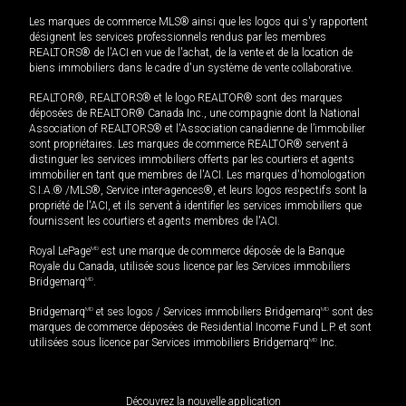
Les marques de commerce MLS® ainsi que les logos qui s'y rapportent
désignent les services professionnels rendus par les membres
REALTORS® de l'ACI en vue de l'achat, de la vente et de la location de
biens immobiliers dans le cadre d'un système de vente collaborative.
REALTOR®, REALTORS® et le logo REALTOR® sont des marques
déposées de REALTOR® Canada Inc., une compagnie dont la National
Association of REALTORS® et l'Association canadienne de l’immobilier
sont propriétaires. Les marques de commerce REALTOR® servent à
distinguer les services immobiliers offerts par les courtiers et agents
immobilier en tant que membres de l'ACI. Les marques d'homologation
S.I.A.® /MLS®, Service inter-agences®, et leurs logos respectifs sont la
propriété de l'ACI, et ils servent à identifier les services immobiliers que
fournissent les courtiers et agents membres de l'ACI.
Royal LePage
MD
est une marque de commerce déposée de la Banque
Royale du Canada, utilisée sous licence par les Services immobiliers
Bridgemarq
MD
.
Bridgemarq
MD
et ses logos / Services immobiliers Bridgemarq
MD
sont des
marques de commerce déposées de Residential Income Fund L.P. et sont
utilisées sous licence par Services immobiliers Bridgemarq
MD
Inc.
Découvrez la nouvelle application