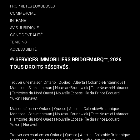
PROPRIÉTÉS LUXUEUSES
COMMERCIAL
INTRANET
AVIS JURIDIQUE
CONFIDENTIALITÉ
TÉMOINS
ACCESSIBILITÉ
© SERVICES IMMOBILIERS BRIDGEMARQ
, 2026.
MD
TOUS DROITS RÉSERVÉS.
Trouver une maison
Ontario
|
Québec
|
Alberta
|
Colombie-Britannique
|
Manitoba
|
Saskatchewan
|
Nouveau-Brunswick
|
Terre-Neuve-et-Labrador
|
Territoires du Nord-Ouest
|
Nouvelle-Écosse
|
Île-du-Prince-Édouard
|
Yukon
|
Nunavut
.
Maisons à louer -
Ontario
|
Québec
|
Alberta
|
Colombie-Britannique
|
Manitoba
|
Saskatchewan
|
Nouveau-Brunswick
|
Terre-Neuve-et-Labrador
|
Territoires du Nord-Ouest
|
Nouvelle-Écosse
|
Île-du-Prince-Édouard
|
Yukon
|
Nunavut
.
Trouver des courtiers en
Ontario
|
Québec
|
Alberta
|
Colombie-Britannique