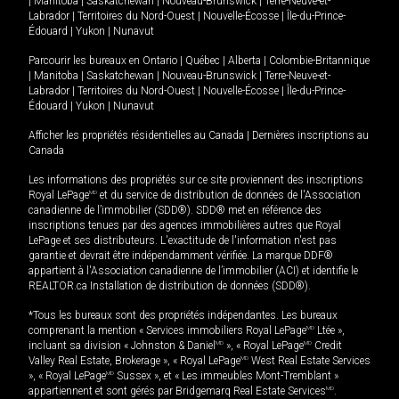
|
Manitoba
|
Saskatchewan
|
Nouveau-Brunswick
|
Terre-Neuve-et-
Labrador
|
Territoires du Nord-Ouest
|
Nouvelle-Écosse
|
Île-du-Prince-
Édouard
|
Yukon
|
Nunavut
Parcourir les bureaux en
Ontario
|
Québec
|
Alberta
|
Colombie-Britannique
|
Manitoba
|
Saskatchewan
|
Nouveau-Brunswick
|
Terre-Neuve-et-
Labrador
|
Territoires du Nord-Ouest
|
Nouvelle-Écosse
|
Île-du-Prince-
Édouard
|
Yukon
|
Nunavut
Afficher les propriétés résidentielles au Canada
|
Dernières inscriptions au
Canada
Les informations des propriétés sur ce site proviennent des inscriptions
Royal LePage
MD
et du service de distribution de données de l'Association
canadienne de l’immobilier (SDD®). SDD® met en référence des
inscriptions tenues par des agences immobilières autres que Royal
LePage et ses distributeurs. L'exactitude de l'information n'est pas
garantie et devrait être indépendamment vérifiée. La marque DDF®
appartient à l'Association canadienne de l’immobilier (ACI) et identifie le
REALTOR.ca Installation de distribution de données (SDD®).
*Tous les bureaux sont des propriétés indépendantes. Les bureaux
comprenant la mention « Services immobiliers Royal LePage
MD
Ltée »,
incluant sa division « Johnston & Daniel
MD
», « Royal LePage
MD
Credit
Valley Real Estate, Brokerage », « Royal LePage
MD
West Real Estate Services
», « Royal LePage
MD
Sussex », et « Les immeubles Mont-Tremblant »
appartiennent et sont gérés par Bridgemarq Real Estate Services
MD
.