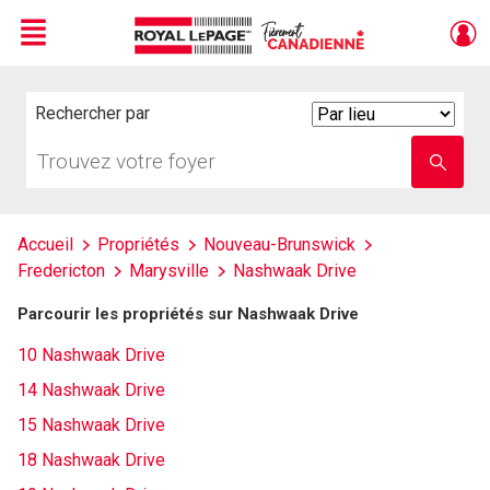
Menu
Live
En Direct
Rechercher par
Search
By
Trouvez
Entrez
votre
le
foyer
nom
de
l'école
Accueil
Propriétés
Nouveau-Brunswick
Fredericton
Marysville
Nashwaak Drive
Parcourir les propriétés sur Nashwaak Drive
10 Nashwaak Drive
14 Nashwaak Drive
15 Nashwaak Drive
18 Nashwaak Drive