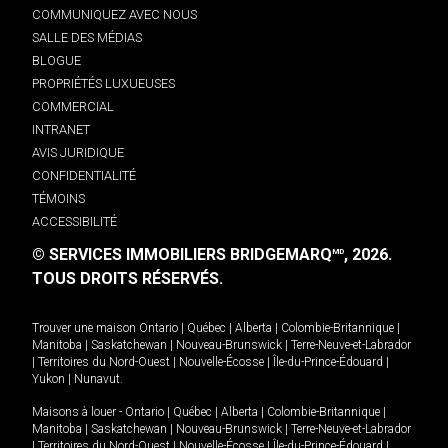
COMMUNIQUEZ AVEC NOUS
SALLE DES MÉDIAS
BLOGUE
PROPRIÉTÉS LUXUEUSES
COMMERCIAL
INTRANET
AVIS JURIDIQUE
CONFIDENTIALITÉ
TÉMOINS
ACCESSIBILITÉ
© SERVICES IMMOBILIERS BRIDGEMARQ
, 2026.
MD
TOUS DROITS RÉSERVÉS.
Trouver une maison
Ontario
|
Québec
|
Alberta
|
Colombie-Britannique
|
Manitoba
|
Saskatchewan
|
Nouveau-Brunswick
|
Terre-Neuve-et-Labrador
|
Territoires du Nord-Ouest
|
Nouvelle-Écosse
|
Île-du-Prince-Édouard
|
Yukon
|
Nunavut
.
Maisons à louer -
Ontario
|
Québec
|
Alberta
|
Colombie-Britannique
|
Manitoba
|
Saskatchewan
|
Nouveau-Brunswick
|
Terre-Neuve-et-Labrador
|
Territoires du Nord-Ouest
|
Nouvelle-Écosse
|
Île-du-Prince-Édouard
|