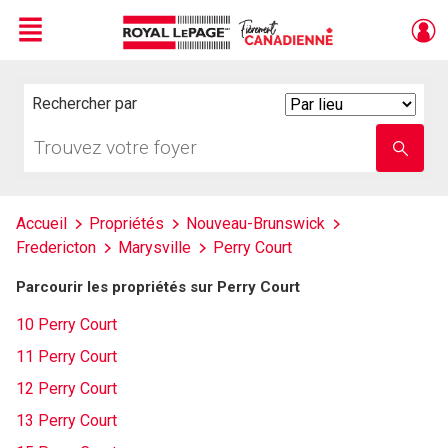
Menu
Live
En Direct
Rechercher par
Search
By
Trouvez
Entrez
votre
le
foyer
nom
de
l'école
Accueil
Propriétés
Nouveau-Brunswick
Fredericton
Marysville
Perry Court
Parcourir les propriétés sur Perry Court
10 Perry Court
11 Perry Court
12 Perry Court
13 Perry Court