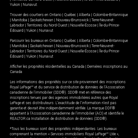
Yukon
|
Nunavut
.
Trouver des courtiers en
Ontario
|
Québec
|
Alberta
|
Colombie-Britannique
|
Manitoba
|
Saskatchewan
|
Nouveau-Brunswick
|
Terre-Neuve-et-
Labrador
|
Territoires du Nord-Ouest
|
Nouvelle-Écosse
|
Île-du-Prince-
Édouard
|
Yukon
|
Nunavut
Parcourir les bureaux en
Ontario
|
Québec
|
Alberta
|
Colombie-Britannique
|
Manitoba
|
Saskatchewan
|
Nouveau-Brunswick
|
Terre-Neuve-et-
Labrador
|
Territoires du Nord-Ouest
|
Nouvelle-Écosse
|
Île-du-Prince-
Édouard
|
Yukon
|
Nunavut
Afficher les propriétés résidentielles au Canada
|
Dernières inscriptions au
Canada
Les informations des propriétés sur ce site proviennent des inscriptions
Royal LePage
MD
et du service de distribution de données de l'Association
canadienne de l’immobilier (SDD®). SDD® met en référence des
inscriptions tenues par des agences immobilières autres que Royal
LePage et ses distributeurs. L'exactitude de l'information n'est pas
garantie et devrait être indépendamment vérifiée. La marque DDF®
appartient à l'Association canadienne de l’immobilier (ACI) et identifie le
REALTOR.ca Installation de distribution de données (SDD®).
*Tous les bureaux sont des propriétés indépendantes. Les bureaux
comprenant la mention « Services immobiliers Royal LePage
MD
Ltée »,