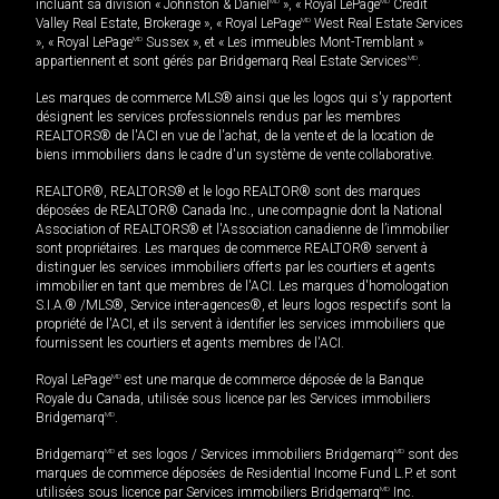
incluant sa division « Johnston & Daniel
MD
», « Royal LePage
MD
Credit
Valley Real Estate, Brokerage », « Royal LePage
MD
West Real Estate Services
», « Royal LePage
MD
Sussex », et « Les immeubles Mont-Tremblant »
appartiennent et sont gérés par Bridgemarq Real Estate Services
MD
.
Les marques de commerce MLS® ainsi que les logos qui s'y rapportent
désignent les services professionnels rendus par les membres
REALTORS® de l'ACI en vue de l'achat, de la vente et de la location de
biens immobiliers dans le cadre d'un système de vente collaborative.
REALTOR®, REALTORS® et le logo REALTOR® sont des marques
déposées de REALTOR® Canada Inc., une compagnie dont la National
Association of REALTORS® et l'Association canadienne de l’immobilier
sont propriétaires. Les marques de commerce REALTOR® servent à
distinguer les services immobiliers offerts par les courtiers et agents
immobilier en tant que membres de l'ACI. Les marques d'homologation
S.I.A.® /MLS®, Service inter-agences®, et leurs logos respectifs sont la
propriété de l'ACI, et ils servent à identifier les services immobiliers que
fournissent les courtiers et agents membres de l'ACI.
Royal LePage
MD
est une marque de commerce déposée de la Banque
Royale du Canada, utilisée sous licence par les Services immobiliers
Bridgemarq
MD
.
Bridgemarq
MD
et ses logos / Services immobiliers Bridgemarq
MD
sont des
marques de commerce déposées de Residential Income Fund L.P. et sont
utilisées sous licence par Services immobiliers Bridgemarq
MD
Inc.