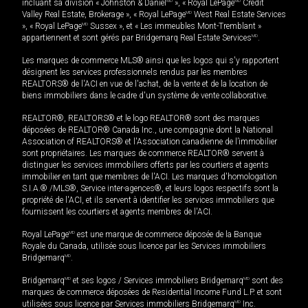
incluant sa division « Johnston & Daniel
MD
», « Royal LePage
MD
Credit
Valley Real Estate, Brokerage », « Royal LePage
MD
West Real Estate Services
», « Royal LePage
MD
Sussex », et « Les immeubles Mont-Tremblant »
appartiennent et sont gérés par Bridgemarq Real Estate Services
MD
.
Les marques de commerce MLS® ainsi que les logos qui s'y rapportent
désignent les services professionnels rendus par les membres
REALTORS® de l'ACI en vue de l'achat, de la vente et de la location de
biens immobiliers dans le cadre d'un système de vente collaborative.
REALTOR®, REALTORS® et le logo REALTOR® sont des marques
déposées de REALTOR® Canada Inc., une compagnie dont la National
Association of REALTORS® et l'Association canadienne de l’immobilier
sont propriétaires. Les marques de commerce REALTOR® servent à
distinguer les services immobiliers offerts par les courtiers et agents
immobilier en tant que membres de l'ACI. Les marques d'homologation
S.I.A.® /MLS®, Service inter-agences®, et leurs logos respectifs sont la
propriété de l'ACI, et ils servent à identifier les services immobiliers que
fournissent les courtiers et agents membres de l'ACI.
Royal LePage
MD
est une marque de commerce déposée de la Banque
Royale du Canada, utilisée sous licence par les Services immobiliers
Bridgemarq
MD
.
Bridgemarq
MD
et ses logos / Services immobiliers Bridgemarq
MD
sont des
marques de commerce déposées de Residential Income Fund L.P. et sont
utilisées sous licence par Services immobiliers Bridgemarq
MD
Inc.