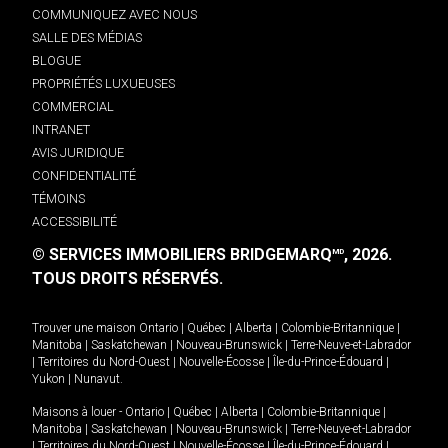
COMMUNIQUEZ AVEC NOUS
SALLE DES MÉDIAS
BLOGUE
PROPRIÉTÉS LUXUEUSES
COMMERCIAL
INTRANET
AVIS JURIDIQUE
CONFIDENTIALITÉ
TÉMOINS
ACCESSIBILITÉ
© SERVICES IMMOBILIERS BRIDGEMARQ
, 2026.
MD
TOUS DROITS RÉSERVÉS.
Trouver une maison
Ontario
|
Québec
|
Alberta
|
Colombie-Britannique
|
Manitoba
|
Saskatchewan
|
Nouveau-Brunswick
|
Terre-Neuve-et-Labrador
|
Territoires du Nord-Ouest
|
Nouvelle-Écosse
|
Île-du-Prince-Édouard
|
Yukon
|
Nunavut
.
Maisons à louer -
Ontario
|
Québec
|
Alberta
|
Colombie-Britannique
|
Manitoba
|
Saskatchewan
|
Nouveau-Brunswick
|
Terre-Neuve-et-Labrador
|
Territoires du Nord-Ouest
|
Nouvelle-Écosse
|
Île-du-Prince-Édouard
|