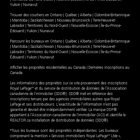
Yukon
|
Nunavut
.
Trouver des courtiers en
Ontario
|
Québec
|
Alberta
|
Colombie-Britannique
|
Manitoba
|
Saskatchewan
|
Nouveau-Brunswick
|
Terre-Neuve-et-
Labrador
|
Territoires du Nord-Ouest
|
Nouvelle-Écosse
|
Île-du-Prince-
Édouard
|
Yukon
|
Nunavut
Parcourir les bureaux en
Ontario
|
Québec
|
Alberta
|
Colombie-Britannique
|
Manitoba
|
Saskatchewan
|
Nouveau-Brunswick
|
Terre-Neuve-et-
Labrador
|
Territoires du Nord-Ouest
|
Nouvelle-Écosse
|
Île-du-Prince-
Édouard
|
Yukon
|
Nunavut
Afficher les propriétés résidentielles au Canada
|
Dernières inscriptions au
Canada
Les informations des propriétés sur ce site proviennent des inscriptions
Royal LePage
MD
et du service de distribution de données de l'Association
canadienne de l’immobilier (SDD®). SDD® met en référence des
inscriptions tenues par des agences immobilières autres que Royal
LePage et ses distributeurs. L'exactitude de l'information n'est pas
garantie et devrait être indépendamment vérifiée. La marque DDF®
appartient à l'Association canadienne de l’immobilier (ACI) et identifie le
REALTOR.ca Installation de distribution de données (SDD®).
*Tous les bureaux sont des propriétés indépendantes. Les bureaux
comprenant la mention « Services immobiliers Royal LePage
MD
Ltée »,