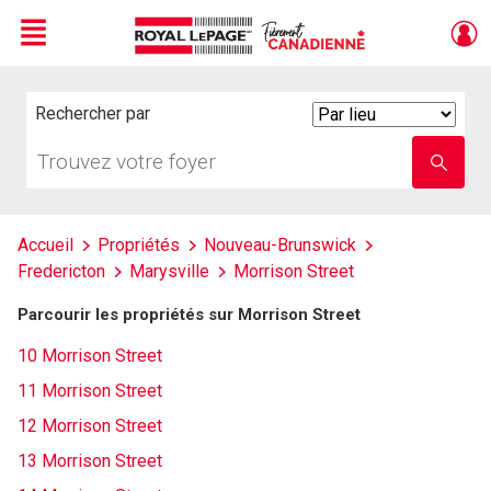
Menu
Live
En Direct
Rechercher par
Search
By
Trouvez
Entrez
votre
le
foyer
nom
de
l'école
Accueil
Propriétés
Nouveau-Brunswick
Fredericton
Marysville
Morrison Street
Parcourir les propriétés sur Morrison Street
10 Morrison Street
11 Morrison Street
12 Morrison Street
13 Morrison Street