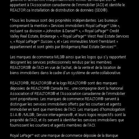
appartient à l'Association canadienne de l’immobilier (ACI) et identifie le
REALTOR.ca Installation de distribution de données (SDD®).
*Tous les bureaux sont des propriétés indépendantes. Les bureaux
comprenant la mention « Services immobiliers Royal LePage
MD
Ltée »,
incluant sa division « Johnston & Daniel
MD
», « Royal LePage
MD
Credit
Valley Real Estate, Brokerage », « Royal LePage
MD
West Real Estate Services
», « Royal LePage
MD
Sussex », et « Les immeubles Mont-Tremblant »
appartiennent et sont gérés par Bridgemarq Real Estate Services
MD
.
Les marques de commerce MLS® ainsi que les logos qui s'y rapportent
désignent les services professionnels rendus par les membres
REALTORS® de l'ACI en vue de l'achat, de la vente et de la location de
biens immobiliers dans le cadre d'un système de vente collaborative.
REALTOR®, REALTORS® et le logo REALTOR® sont des marques
déposées de REALTOR® Canada Inc., une compagnie dont la National
Association of REALTORS® et l'Association canadienne de l’immobilier
sont propriétaires. Les marques de commerce REALTOR® servent à
distinguer les services immobiliers offerts par les courtiers et agents
immobilier en tant que membres de l'ACI. Les marques d'homologation
S.I.A.® /MLS®, Service inter-agences®, et leurs logos respectifs sont la
propriété de l'ACI, et ils servent à identifier les services immobiliers que
fournissent les courtiers et agents membres de l'ACI.
Royal LePage
MD
est une marque de commerce déposée de la Banque