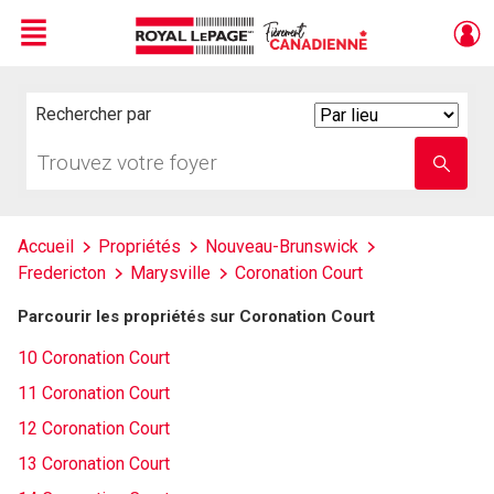
Menu
Live
En Direct
Rechercher par
Search
By
Trouvez
Entrez
votre
le
foyer
nom
de
l'école
Accueil
Propriétés
Nouveau-Brunswick
Fredericton
Marysville
Coronation Court
Parcourir les propriétés sur Coronation Court
10 Coronation Court
11 Coronation Court
12 Coronation Court
13 Coronation Court