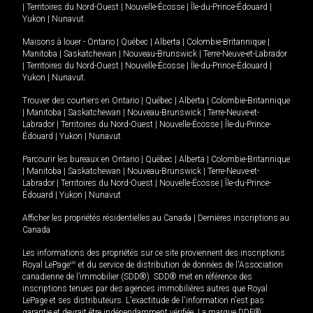
|
Territoires du Nord-Ouest
|
Nouvelle-Écosse
|
Île-du-Prince-Édouard
|
Yukon
|
Nunavut
.
Maisons à louer -
Ontario
|
Québec
|
Alberta
|
Colombie-Britannique
|
Manitoba
|
Saskatchewan
|
Nouveau-Brunswick
|
Terre-Neuve-et-Labrador
|
Territoires du Nord-Ouest
|
Nouvelle-Écosse
|
Île-du-Prince-Édouard
|
Yukon
|
Nunavut
.
Trouver des courtiers en
Ontario
|
Québec
|
Alberta
|
Colombie-Britannique
|
Manitoba
|
Saskatchewan
|
Nouveau-Brunswick
|
Terre-Neuve-et-
Labrador
|
Territoires du Nord-Ouest
|
Nouvelle-Écosse
|
Île-du-Prince-
Édouard
|
Yukon
|
Nunavut
Parcourir les bureaux en
Ontario
|
Québec
|
Alberta
|
Colombie-Britannique
|
Manitoba
|
Saskatchewan
|
Nouveau-Brunswick
|
Terre-Neuve-et-
Labrador
|
Territoires du Nord-Ouest
|
Nouvelle-Écosse
|
Île-du-Prince-
Édouard
|
Yukon
|
Nunavut
Afficher les propriétés résidentielles au Canada
|
Dernières inscriptions au
Canada
Les informations des propriétés sur ce site proviennent des inscriptions
Royal LePage
MD
et du service de distribution de données de l'Association
canadienne de l’immobilier (SDD®). SDD® met en référence des
inscriptions tenues par des agences immobilières autres que Royal
LePage et ses distributeurs. L'exactitude de l'information n'est pas
garantie et devrait être indépendamment vérifiée. La marque DDF®