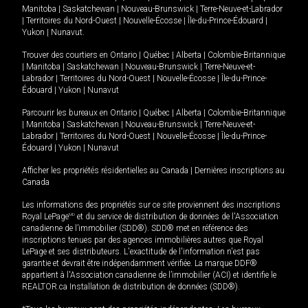
Manitoba
|
Saskatchewan
|
Nouveau-Brunswick
|
Terre-Neuve-et-Labrador
|
Territoires du Nord-Ouest
|
Nouvelle-Écosse
|
Île-du-Prince-Édouard
|
Yukon
|
Nunavut
.
Trouver des courtiers en
Ontario
|
Québec
|
Alberta
|
Colombie-Britannique
|
Manitoba
|
Saskatchewan
|
Nouveau-Brunswick
|
Terre-Neuve-et-
Labrador
|
Territoires du Nord-Ouest
|
Nouvelle-Écosse
|
Île-du-Prince-
Édouard
|
Yukon
|
Nunavut
Parcourir les bureaux en
Ontario
|
Québec
|
Alberta
|
Colombie-Britannique
|
Manitoba
|
Saskatchewan
|
Nouveau-Brunswick
|
Terre-Neuve-et-
Labrador
|
Territoires du Nord-Ouest
|
Nouvelle-Écosse
|
Île-du-Prince-
Édouard
|
Yukon
|
Nunavut
Afficher les propriétés résidentielles au Canada
|
Dernières inscriptions au
Canada
Les informations des propriétés sur ce site proviennent des inscriptions
Royal LePage
MD
et du service de distribution de données de l'Association
canadienne de l’immobilier (SDD®). SDD® met en référence des
inscriptions tenues par des agences immobilières autres que Royal
LePage et ses distributeurs. L'exactitude de l'information n'est pas
garantie et devrait être indépendamment vérifiée. La marque DDF®
appartient à l'Association canadienne de l’immobilier (ACI) et identifie le
REALTOR.ca Installation de distribution de données (SDD®).