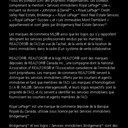
*Tous les bureaux sont des propriétés indépendantes. Les bureaux
comprenant la mention « Services immobiliers Royal LePage
MD
Ltée »,
incluant sa division « Johnston & Daniel
MD
», « Royal LePage
MD
Credit
Valley Real Estate, Brokerage », « Royal LePage
MD
West Real Estate Services
», « Royal LePage
MD
Sussex », et « Les immeubles Mont-Tremblant »
appartiennent et sont gérés par Bridgemarq Real Estate Services
MD
.
Les marques de commerce MLS® ainsi que les logos qui s'y rapportent
désignent les services professionnels rendus par les membres
REALTORS® de l'ACI en vue de l'achat, de la vente et de la location de
biens immobiliers dans le cadre d'un système de vente collaborative.
REALTOR®, REALTORS® et le logo REALTOR® sont des marques
déposées de REALTOR® Canada Inc., une compagnie dont la National
Association of REALTORS® et l'Association canadienne de l’immobilier
sont propriétaires. Les marques de commerce REALTOR® servent à
distinguer les services immobiliers offerts par les courtiers et agents
immobilier en tant que membres de l'ACI. Les marques d'homologation
S.I.A.® /MLS®, Service inter-agences®, et leurs logos respectifs sont la
propriété de l'ACI, et ils servent à identifier les services immobiliers que
fournissent les courtiers et agents membres de l'ACI.
Royal LePage
MD
est une marque de commerce déposée de la Banque
Royale du Canada, utilisée sous licence par les Services immobiliers
Bridgemarq
MD
.
Bridgemarq
MD
et ses logos / Services immobiliers Bridgemarq
MD
sont des