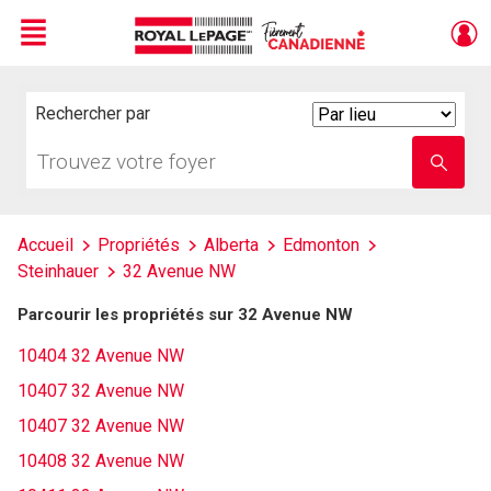
Menu
Live
En Direct
Rechercher par
Search
By
Trouvez
Entrez
votre
le
foyer
nom
de
l'école
Accueil
Propriétés
Alberta
Edmonton
Steinhauer
32 Avenue NW
Parcourir les propriétés sur 32 Avenue NW
10404 32 Avenue NW
10407 32 Avenue NW
10407 32 Avenue NW
10408 32 Avenue NW