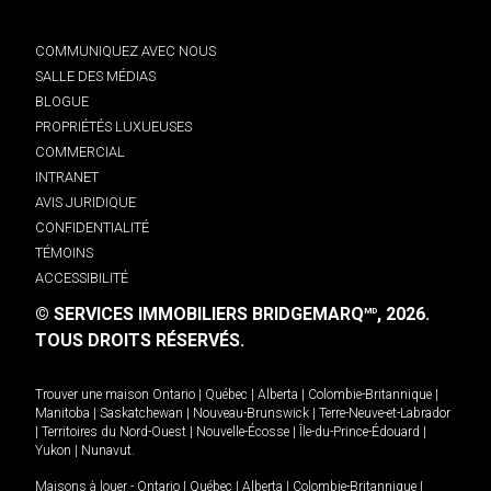
COMMUNIQUEZ AVEC NOUS
SALLE DES MÉDIAS
BLOGUE
PROPRIÉTÉS LUXUEUSES
COMMERCIAL
INTRANET
AVIS JURIDIQUE
CONFIDENTIALITÉ
TÉMOINS
ACCESSIBILITÉ
© SERVICES IMMOBILIERS BRIDGEMARQ
, 2026.
MD
TOUS DROITS RÉSERVÉS.
Trouver une maison
Ontario
|
Québec
|
Alberta
|
Colombie-Britannique
|
Manitoba
|
Saskatchewan
|
Nouveau-Brunswick
|
Terre-Neuve-et-Labrador
|
Territoires du Nord-Ouest
|
Nouvelle-Écosse
|
Île-du-Prince-Édouard
|
Yukon
|
Nunavut
.
Maisons à louer -
Ontario
|
Québec
|
Alberta
|
Colombie-Britannique
|