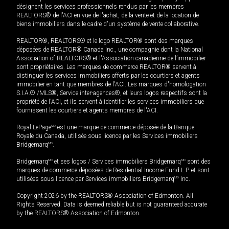
désignent les services professionnels rendus par les membres
REALTORS® de l'ACI en vue de l'achat, de la vente et de la location de
biens immobiliers dans le cadre d'un système de vente collaborative.
REALTOR®, REALTORS® et le logo REALTOR® sont des marques
déposées de REALTOR® Canada Inc., une compagnie dont la National
Association of REALTORS® et l'Association canadienne de l’immobilier
sont propriétaires. Les marques de commerce REALTOR® servent à
distinguer les services immobiliers offerts par les courtiers et agents
immobilier en tant que membres de l'ACI. Les marques d'homologation
S.I.A.® /MLS®, Service inter-agences®, et leurs logos respectifs sont la
propriété de l'ACI, et ils servent à identifier les services immobiliers que
fournissent les courtiers et agents membres de l'ACI.
Royal LePage
MD
est une marque de commerce déposée de la Banque
Royale du Canada, utilisée sous licence par les Services immobiliers
Bridgemarq
MD
.
Bridgemarq
MD
et ses logos / Services immobiliers Bridgemarq
MD
sont des
marques de commerce déposées de Residential Income Fund L.P. et sont
utilisées sous licence par Services immobiliers Bridgemarq
MD
Inc.
Copyright 2026 by the REALTORS® Association of Edmonton. All
Rights Reserved. Data is deemed reliable but is not guaranteed accurate
by the REALTORS® Association of Edmonton.