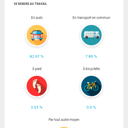
SE RENDRE AU TRAVAIL
En auto
En transport en commun
82.97 %
7.89 %
À pied
À bicyclette
3.33 %
0.0 %
Par tout autre moyen