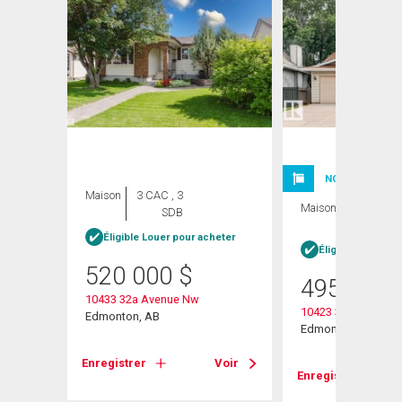
NOUVELLE INSC
Maison
3 CAC , 3
Maison
5 CAC , 3
SDB
SDB
Éligible Louer pour acheter
Éligible Louer po
520 000
$
495 000
10433 32a Avenue Nw
10423 33 Avenue N
Edmonton, AB
Edmonton, AB
Voir
Enregistrer
Voir
Enregistrer