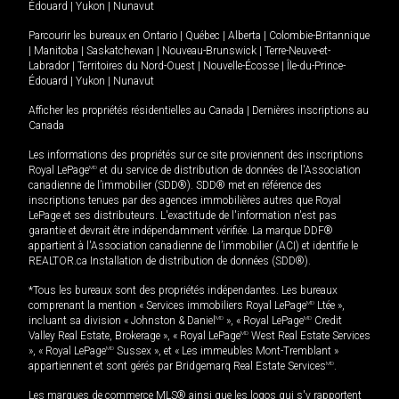
Édouard
|
Yukon
|
Nunavut
Parcourir les bureaux en
Ontario
|
Québec
|
Alberta
|
Colombie-Britannique
|
Manitoba
|
Saskatchewan
|
Nouveau-Brunswick
|
Terre-Neuve-et-
Labrador
|
Territoires du Nord-Ouest
|
Nouvelle-Écosse
|
Île-du-Prince-
Édouard
|
Yukon
|
Nunavut
Afficher les propriétés résidentielles au Canada
|
Dernières inscriptions au
Canada
Les informations des propriétés sur ce site proviennent des inscriptions
Royal LePage
MD
et du service de distribution de données de l'Association
canadienne de l’immobilier (SDD®). SDD® met en référence des
inscriptions tenues par des agences immobilières autres que Royal
LePage et ses distributeurs. L'exactitude de l'information n'est pas
garantie et devrait être indépendamment vérifiée. La marque DDF®
appartient à l'Association canadienne de l’immobilier (ACI) et identifie le
REALTOR.ca Installation de distribution de données (SDD®).
*Tous les bureaux sont des propriétés indépendantes. Les bureaux
comprenant la mention « Services immobiliers Royal LePage
MD
Ltée »,
incluant sa division « Johnston & Daniel
MD
», « Royal LePage
MD
Credit
Valley Real Estate, Brokerage », « Royal LePage
MD
West Real Estate Services
», « Royal LePage
MD
Sussex », et « Les immeubles Mont-Tremblant »
appartiennent et sont gérés par Bridgemarq Real Estate Services
MD
.
Les marques de commerce MLS® ainsi que les logos qui s'y rapportent