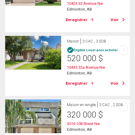
10423 33 Avenue Nw
Edmonton, AB
Enregistrer
Voir
Maison
3 CAC , 3 SDB
?
Éligible Louer pour acheter
520 000
$
10433 32a Avenue Nw
Edmonton, AB
Enregistrer
Voir
Maison en rangée
3 CAC , 2 SDB
?
320 000
$
3016 108 Street Nw
Edmonton, AB