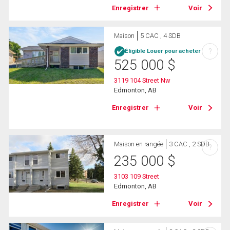
Enregistrer
Voir
Maison
5 CAC , 4 SDB
?
Éligible Louer pour acheter
525 000
$
3119 104 Street Nw
Edmonton, AB
Enregistrer
Voir
Maison en rangée
3 CAC , 2 SDB
?
235 000
$
3103 109 Street
Edmonton, AB
Enregistrer
Voir