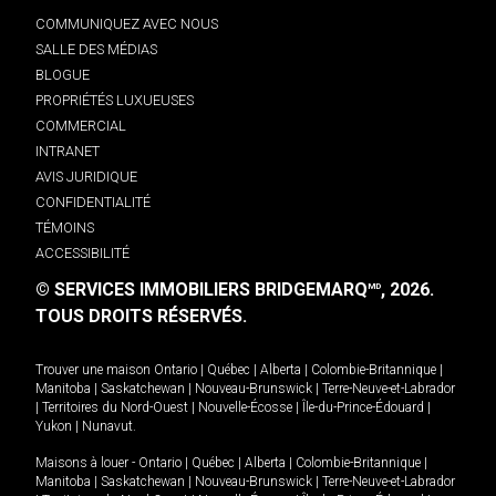
COMMUNIQUEZ AVEC NOUS
SALLE DES MÉDIAS
BLOGUE
PROPRIÉTÉS LUXUEUSES
COMMERCIAL
INTRANET
AVIS JURIDIQUE
CONFIDENTIALITÉ
TÉMOINS
ACCESSIBILITÉ
© SERVICES IMMOBILIERS BRIDGEMARQ
, 2026.
MD
TOUS DROITS RÉSERVÉS.
Trouver une maison
Ontario
|
Québec
|
Alberta
|
Colombie-Britannique
|
Manitoba
|
Saskatchewan
|
Nouveau-Brunswick
|
Terre-Neuve-et-Labrador
|
Territoires du Nord-Ouest
|
Nouvelle-Écosse
|
Île-du-Prince-Édouard
|
Yukon
|
Nunavut
.
Maisons à louer -
Ontario
|
Québec
|
Alberta
|
Colombie-Britannique
|
Manitoba
|
Saskatchewan
|
Nouveau-Brunswick
|
Terre-Neuve-et-Labrador