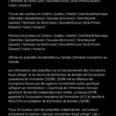
|
Territoires du Nord-Ouest
|
Nouvelle-Écosse
|
Île-du-Prince-Édouard
|
Yukon
|
Nunavut
.
Trouver des courtiers en
Ontario
|
Québec
|
Alberta
|
Colombie-Britannique
|
Manitoba
|
Saskatchewan
|
Nouveau-Brunswick
|
Terre-Neuve-et-
Labrador
|
Territoires du Nord-Ouest
|
Nouvelle-Écosse
|
Île-du-Prince-
Édouard
|
Yukon
|
Nunavut
Parcourir les bureaux en
Ontario
|
Québec
|
Alberta
|
Colombie-Britannique
|
Manitoba
|
Saskatchewan
|
Nouveau-Brunswick
|
Terre-Neuve-et-
Labrador
|
Territoires du Nord-Ouest
|
Nouvelle-Écosse
|
Île-du-Prince-
Édouard
|
Yukon
|
Nunavut
Afficher les propriétés résidentielles au Canada
|
Dernières inscriptions au
Canada
Les informations des propriétés sur ce site proviennent des inscriptions
Royal LePage
MD
et du service de distribution de données de l'Association
canadienne de l’immobilier (SDD®). SDD® met en référence des
inscriptions tenues par des agences immobilières autres que Royal
LePage et ses distributeurs. L'exactitude de l'information n'est pas
garantie et devrait être indépendamment vérifiée. La marque DDF®
appartient à l'Association canadienne de l’immobilier (ACI) et identifie le
REALTOR.ca Installation de distribution de données (SDD®).
*Tous les bureaux sont des propriétés indépendantes. Les bureaux
comprenant la mention « Services immobiliers Royal LePage
MD
Ltée »,