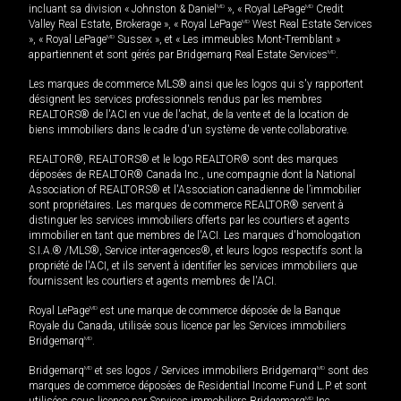
incluant sa division « Johnston & Daniel
MD
», « Royal LePage
MD
Credit
Valley Real Estate, Brokerage », « Royal LePage
MD
West Real Estate Services
», « Royal LePage
MD
Sussex », et « Les immeubles Mont-Tremblant »
appartiennent et sont gérés par Bridgemarq Real Estate Services
MD
.
Les marques de commerce MLS® ainsi que les logos qui s'y rapportent
désignent les services professionnels rendus par les membres
REALTORS® de l'ACI en vue de l'achat, de la vente et de la location de
biens immobiliers dans le cadre d'un système de vente collaborative.
REALTOR®, REALTORS® et le logo REALTOR® sont des marques
déposées de REALTOR® Canada Inc., une compagnie dont la National
Association of REALTORS® et l'Association canadienne de l’immobilier
sont propriétaires. Les marques de commerce REALTOR® servent à
distinguer les services immobiliers offerts par les courtiers et agents
immobilier en tant que membres de l'ACI. Les marques d'homologation
S.I.A.® /MLS®, Service inter-agences®, et leurs logos respectifs sont la
propriété de l'ACI, et ils servent à identifier les services immobiliers que
fournissent les courtiers et agents membres de l'ACI.
Royal LePage
MD
est une marque de commerce déposée de la Banque
Royale du Canada, utilisée sous licence par les Services immobiliers
Bridgemarq
MD
.
Bridgemarq
MD
et ses logos / Services immobiliers Bridgemarq
MD
sont des
marques de commerce déposées de Residential Income Fund L.P. et sont
MD