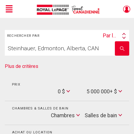
Menu
Rechercher
Live
En Direct
Par lieu
RECHERCHER PAR
Search
Trouvez
By
Entrez
votre
le
foyer
nom
de
Plus de critères
l'école
PRIX
Min
0 $
5 000 000+ $
Price
Max
Price
CHAMBRES & SALLES DE BAIN
Cham
Chambres
Salles de bain
Salles
de
bain
ACHAT OU LOCATION