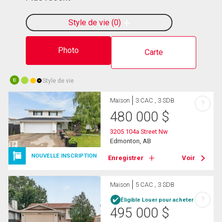
Style de vie
0
Photo
Carte
Style de vie
10
Maison
3 CAC , 3 SDB
?
480 000
$
3205 104a Street Nw
Edmonton, AB
NOUVELLE INSCRIPTION
Enregistrer
Voir
Maison
5 CAC , 3 SDB
?
Éligible Louer pour acheter
495 000
$