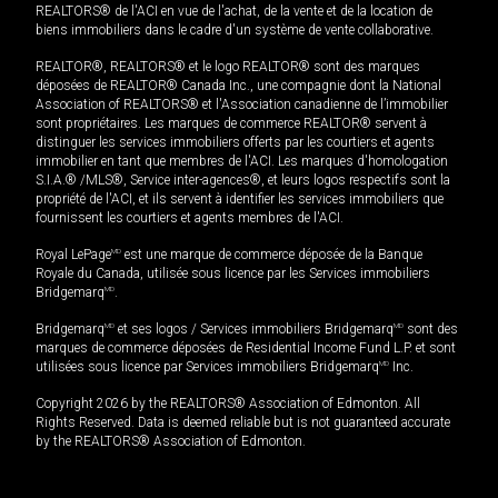
REALTORS® de l'ACI en vue de l'achat, de la vente et de la location de
biens immobiliers dans le cadre d'un système de vente collaborative.
REALTOR®, REALTORS® et le logo REALTOR® sont des marques
déposées de REALTOR® Canada Inc., une compagnie dont la National
Association of REALTORS® et l'Association canadienne de l’immobilier
sont propriétaires. Les marques de commerce REALTOR® servent à
distinguer les services immobiliers offerts par les courtiers et agents
immobilier en tant que membres de l'ACI. Les marques d'homologation
S.I.A.® /MLS®, Service inter-agences®, et leurs logos respectifs sont la
propriété de l'ACI, et ils servent à identifier les services immobiliers que
fournissent les courtiers et agents membres de l'ACI.
Royal LePage
MD
est une marque de commerce déposée de la Banque
Royale du Canada, utilisée sous licence par les Services immobiliers
Bridgemarq
MD
.
Bridgemarq
MD
et ses logos / Services immobiliers Bridgemarq
MD
sont des
marques de commerce déposées de Residential Income Fund L.P. et sont
utilisées sous licence par Services immobiliers Bridgemarq
MD
Inc.
Copyright 2026 by the REALTORS® Association of Edmonton. All
Rights Reserved. Data is deemed reliable but is not guaranteed accurate
by the REALTORS® Association of Edmonton.