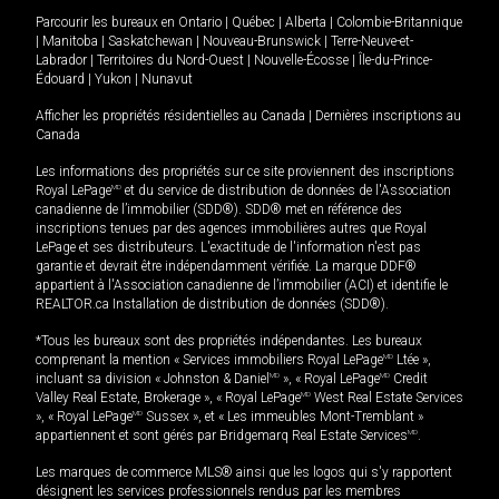
Parcourir les bureaux en
Ontario
|
Québec
|
Alberta
|
Colombie-Britannique
|
Manitoba
|
Saskatchewan
|
Nouveau-Brunswick
|
Terre-Neuve-et-
Labrador
|
Territoires du Nord-Ouest
|
Nouvelle-Écosse
|
Île-du-Prince-
Édouard
|
Yukon
|
Nunavut
Afficher les propriétés résidentielles au Canada
|
Dernières inscriptions au
Canada
Les informations des propriétés sur ce site proviennent des inscriptions
Royal LePage
MD
et du service de distribution de données de l'Association
canadienne de l’immobilier (SDD®). SDD® met en référence des
inscriptions tenues par des agences immobilières autres que Royal
LePage et ses distributeurs. L'exactitude de l'information n'est pas
garantie et devrait être indépendamment vérifiée. La marque DDF®
appartient à l'Association canadienne de l’immobilier (ACI) et identifie le
REALTOR.ca Installation de distribution de données (SDD®).
*Tous les bureaux sont des propriétés indépendantes. Les bureaux
comprenant la mention « Services immobiliers Royal LePage
MD
Ltée »,
incluant sa division « Johnston & Daniel
MD
», « Royal LePage
MD
Credit
Valley Real Estate, Brokerage », « Royal LePage
MD
West Real Estate Services
», « Royal LePage
MD
Sussex », et « Les immeubles Mont-Tremblant »
appartiennent et sont gérés par Bridgemarq Real Estate Services
MD
.
Les marques de commerce MLS® ainsi que les logos qui s'y rapportent
désignent les services professionnels rendus par les membres