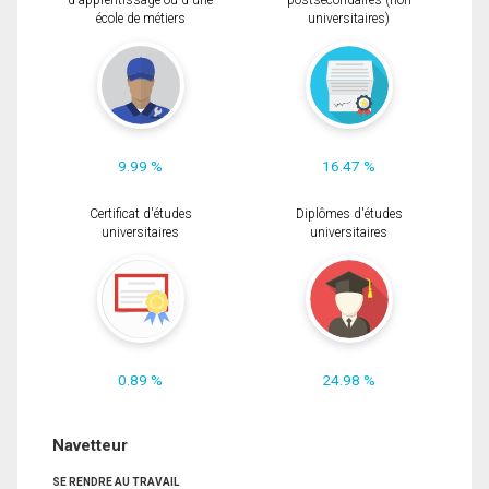
d'apprentissage ou d'une
postsecondaires (non
école de métiers
universitaires)
9.99 %
16.47 %
Certificat d'études
Diplômes d'études
universitaires
universitaires
0.89 %
24.98 %
Navetteur
SE RENDRE AU TRAVAIL