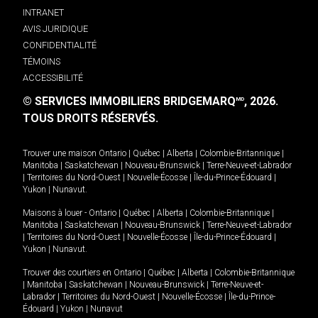
INTRANET
AVIS JURIDIQUE
CONFIDENTIALITÉ
TÉMOINS
ACCESSIBILITÉ
© SERVICES IMMOBILIERS BRIDGEMARQ
, 2026.
MD
TOUS DROITS RÉSERVÉS.
Trouver une maison
Ontario
|
Québec
|
Alberta
|
Colombie-Britannique
|
Manitoba
|
Saskatchewan
|
Nouveau-Brunswick
|
Terre-Neuve-et-Labrador
|
Territoires du Nord-Ouest
|
Nouvelle-Écosse
|
Île-du-Prince-Édouard
|
Yukon
|
Nunavut
.
Maisons à louer -
Ontario
|
Québec
|
Alberta
|
Colombie-Britannique
|
Manitoba
|
Saskatchewan
|
Nouveau-Brunswick
|
Terre-Neuve-et-Labrador
|
Territoires du Nord-Ouest
|
Nouvelle-Écosse
|
Île-du-Prince-Édouard
|
Yukon
|
Nunavut
.
Trouver des courtiers en
Ontario
|
Québec
|
Alberta
|
Colombie-Britannique
|
Manitoba
|
Saskatchewan
|
Nouveau-Brunswick
|
Terre-Neuve-et-
Labrador
|
Territoires du Nord-Ouest
|
Nouvelle-Écosse
|
Île-du-Prince-
Édouard
|
Yukon
|
Nunavut