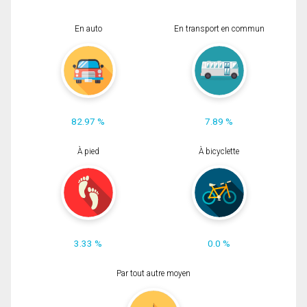
En auto
En transport en commun
82.97 %
7.89 %
À pied
À bicyclette
3.33 %
0.0 %
Par tout autre moyen