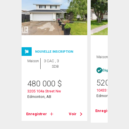
NOUVELLE INSCRIPTION
Maison
3 CAC , 3
Maison
3 CAC , 3
SDB
SDB
née
Éligible Louer po
520 000
480 000
$
10433 32a Avenue
3205 104a Street Nw
Edmonton, AB
Edmonton, AB
Voir
Enregistrer
Enregistrer
Voir