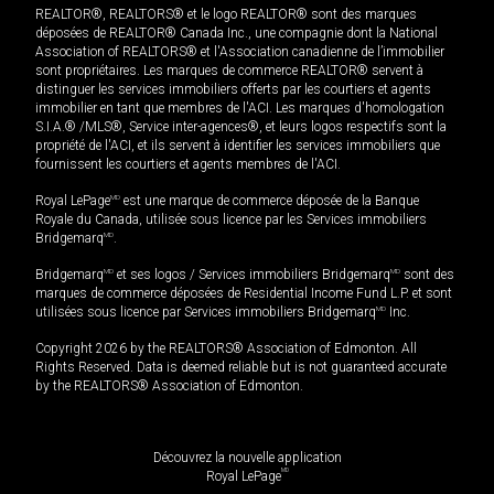
REALTOR®, REALTORS® et le logo REALTOR® sont des marques
déposées de REALTOR® Canada Inc., une compagnie dont la National
Association of REALTORS® et l'Association canadienne de l’immobilier
sont propriétaires. Les marques de commerce REALTOR® servent à
distinguer les services immobiliers offerts par les courtiers et agents
immobilier en tant que membres de l'ACI. Les marques d'homologation
S.I.A.® /MLS®, Service inter-agences®, et leurs logos respectifs sont la
propriété de l'ACI, et ils servent à identifier les services immobiliers que
fournissent les courtiers et agents membres de l'ACI.
Royal LePage
MD
est une marque de commerce déposée de la Banque
Royale du Canada, utilisée sous licence par les Services immobiliers
Bridgemarq
MD
.
Bridgemarq
MD
et ses logos / Services immobiliers Bridgemarq
MD
sont des
marques de commerce déposées de Residential Income Fund L.P. et sont
utilisées sous licence par Services immobiliers Bridgemarq
MD
Inc.
Copyright 2026 by the REALTORS® Association of Edmonton. All
Rights Reserved. Data is deemed reliable but is not guaranteed accurate
by the REALTORS® Association of Edmonton.
Découvrez la nouvelle application
MD
Royal LePage