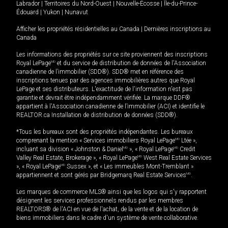
Labrador
|
Territoires du Nord-Ouest
|
Nouvelle-Écosse
|
Île-du-Prince-
Édouard
|
Yukon
|
Nunavut
Afficher les propriétés résidentielles au Canada
|
Dernières inscriptions au
Canada
Les informations des propriétés sur ce site proviennent des inscriptions
Royal LePage
MD
et du service de distribution de données de l'Association
canadienne de l’immobilier (SDD®). SDD® met en référence des
inscriptions tenues par des agences immobilières autres que Royal
LePage et ses distributeurs. L'exactitude de l'information n'est pas
garantie et devrait être indépendamment vérifiée. La marque DDF®
appartient à l'Association canadienne de l’immobilier (ACI) et identifie le
REALTOR.ca Installation de distribution de données (SDD®).
*Tous les bureaux sont des propriétés indépendantes. Les bureaux
comprenant la mention « Services immobiliers Royal LePage
MD
Ltée »,
incluant sa division « Johnston & Daniel
MD
», « Royal LePage
MD
Credit
Valley Real Estate, Brokerage », « Royal LePage
MD
West Real Estate Services
», « Royal LePage
MD
Sussex », et « Les immeubles Mont-Tremblant »
appartiennent et sont gérés par Bridgemarq Real Estate Services
MD
.
Les marques de commerce MLS® ainsi que les logos qui s'y rapportent
désignent les services professionnels rendus par les membres
REALTORS® de l'ACI en vue de l'achat, de la vente et de la location de
biens immobiliers dans le cadre d'un système de vente collaborative.