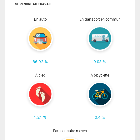
SE RENDRE AU TRAVAIL
En auto
En transport en commun
86.92 %
9.03 %
À pied
À bicyclette
1.21 %
0.4 %
Par tout autre moyen