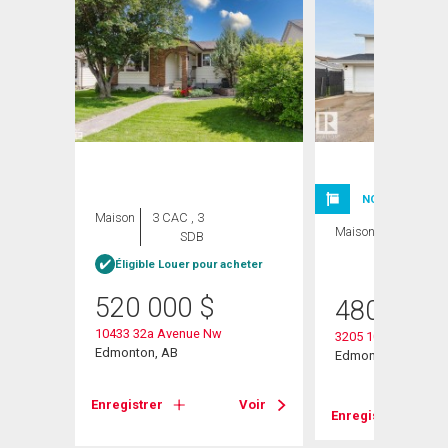
NOUVELLE INSC
Maison
3 CAC , 3
Maison
3 CAC , 3
SDB
SDB
Éligible Louer pour acheter
520 000
$
480 000
10433 32a Avenue Nw
3205 104a Street N
Edmonton, AB
Edmonton, AB
Voir
Enregistrer
Voir
Enregistrer