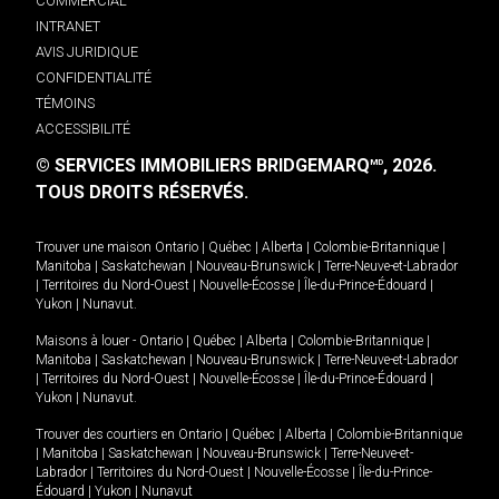
COMMERCIAL
INTRANET
AVIS JURIDIQUE
CONFIDENTIALITÉ
TÉMOINS
ACCESSIBILITÉ
© SERVICES IMMOBILIERS BRIDGEMARQ
, 2026.
MD
TOUS DROITS RÉSERVÉS.
Trouver une maison
Ontario
|
Québec
|
Alberta
|
Colombie-Britannique
|
Manitoba
|
Saskatchewan
|
Nouveau-Brunswick
|
Terre-Neuve-et-Labrador
|
Territoires du Nord-Ouest
|
Nouvelle-Écosse
|
Île-du-Prince-Édouard
|
Yukon
|
Nunavut
.
Maisons à louer -
Ontario
|
Québec
|
Alberta
|
Colombie-Britannique
|
Manitoba
|
Saskatchewan
|
Nouveau-Brunswick
|
Terre-Neuve-et-Labrador
|
Territoires du Nord-Ouest
|
Nouvelle-Écosse
|
Île-du-Prince-Édouard
|
Yukon
|
Nunavut
.
Trouver des courtiers en
Ontario
|
Québec
|
Alberta
|
Colombie-Britannique
|
Manitoba
|
Saskatchewan
|
Nouveau-Brunswick
|
Terre-Neuve-et-
Labrador
|
Territoires du Nord-Ouest
|
Nouvelle-Écosse
|
Île-du-Prince-
Édouard
|
Yukon
|
Nunavut