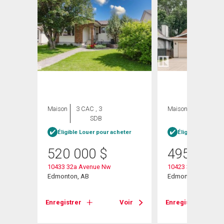
Maison
3 CAC , 3
Maison
5 CAC , 3
SDB
SDB
Éligible Louer pour acheter
Éligible Louer po
520 000
$
495 000
10433 32a Avenue Nw
10423 33 Avenue N
Edmonton, AB
Edmonton, AB
Voir
Enregistrer
Voir
Enregistrer