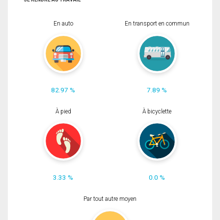
En auto
En transport en commun
82.97 %
7.89 %
À pied
À bicyclette
3.33 %
0.0 %
Par tout autre moyen