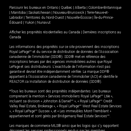
Parcourir les bureaux en
Ontario
|
Québec
|
Alberta
|
Colombie-Britannique
|
Manitoba
|
Saskatchewan
|
Nouveau-Brunswick
|
Terre-Neuve-et-
Labrador
|
Territoires du Nord-Ouest
|
Nouvelle-Écosse
|
Île-du-Prince-
Édouard
|
Yukon
|
Nunavut
Afficher les propriétés résidentielles au Canada
|
Dernières inscriptions au
Canada
Les informations des propriétés sur ce site proviennent des inscriptions
Royal LePage
MD
et du service de distribution de données de l'Association
canadienne de l’immobilier (SDD®). SDD® met en référence des
inscriptions tenues par des agences immobilières autres que Royal
LePage et ses distributeurs. L'exactitude de l'information n'est pas
garantie et devrait être indépendamment vérifiée. La marque DDF®
appartient à l'Association canadienne de l’immobilier (ACI) et identifie le
REALTOR.ca Installation de distribution de données (SDD®).
*Tous les bureaux sont des propriétés indépendantes. Les bureaux
comprenant la mention « Services immobiliers Royal LePage
MD
Ltée »,
incluant sa division « Johnston & Daniel
MD
», « Royal LePage
MD
Credit
Valley Real Estate, Brokerage », « Royal LePage
MD
West Real Estate Services
», « Royal LePage
MD
Sussex », et « Les immeubles Mont-Tremblant »
appartiennent et sont gérés par Bridgemarq Real Estate Services
MD
.
Les marques de commerce MLS® ainsi que les logos qui s'y rapportent
désignent les services professionnels rendus par les membres