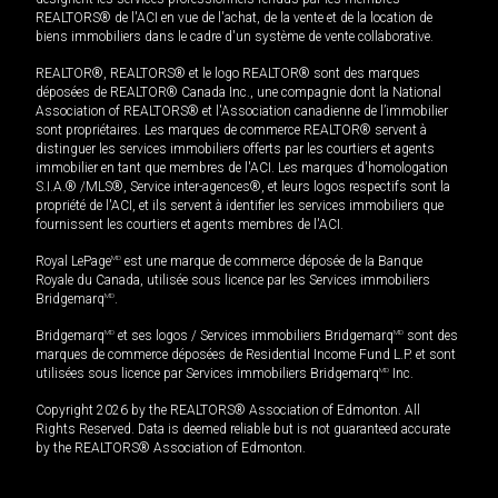
REALTORS® de l'ACI en vue de l'achat, de la vente et de la location de
biens immobiliers dans le cadre d'un système de vente collaborative.
REALTOR®, REALTORS® et le logo REALTOR® sont des marques
déposées de REALTOR® Canada Inc., une compagnie dont la National
Association of REALTORS® et l'Association canadienne de l’immobilier
sont propriétaires. Les marques de commerce REALTOR® servent à
distinguer les services immobiliers offerts par les courtiers et agents
immobilier en tant que membres de l'ACI. Les marques d'homologation
S.I.A.® /MLS®, Service inter-agences®, et leurs logos respectifs sont la
propriété de l'ACI, et ils servent à identifier les services immobiliers que
fournissent les courtiers et agents membres de l'ACI.
Royal LePage
MD
est une marque de commerce déposée de la Banque
Royale du Canada, utilisée sous licence par les Services immobiliers
Bridgemarq
MD
.
Bridgemarq
MD
et ses logos / Services immobiliers Bridgemarq
MD
sont des
marques de commerce déposées de Residential Income Fund L.P. et sont
utilisées sous licence par Services immobiliers Bridgemarq
MD
Inc.
Copyright 2026 by the REALTORS® Association of Edmonton. All
Rights Reserved. Data is deemed reliable but is not guaranteed accurate
by the REALTORS® Association of Edmonton.