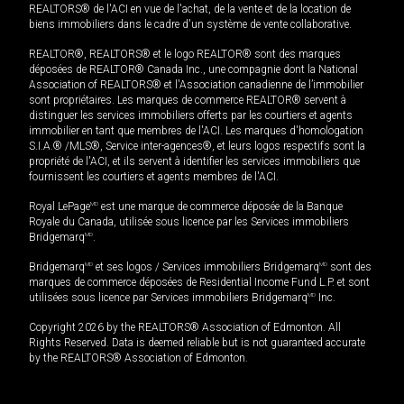
REALTORS® de l'ACI en vue de l'achat, de la vente et de la location de
biens immobiliers dans le cadre d'un système de vente collaborative.
REALTOR®, REALTORS® et le logo REALTOR® sont des marques
déposées de REALTOR® Canada Inc., une compagnie dont la National
Association of REALTORS® et l'Association canadienne de l’immobilier
sont propriétaires. Les marques de commerce REALTOR® servent à
distinguer les services immobiliers offerts par les courtiers et agents
immobilier en tant que membres de l'ACI. Les marques d'homologation
S.I.A.® /MLS®, Service inter-agences®, et leurs logos respectifs sont la
propriété de l'ACI, et ils servent à identifier les services immobiliers que
fournissent les courtiers et agents membres de l'ACI.
Royal LePage
MD
est une marque de commerce déposée de la Banque
Royale du Canada, utilisée sous licence par les Services immobiliers
Bridgemarq
MD
.
Bridgemarq
MD
et ses logos / Services immobiliers Bridgemarq
MD
sont des
marques de commerce déposées de Residential Income Fund L.P. et sont
utilisées sous licence par Services immobiliers Bridgemarq
MD
Inc.
Copyright 2026 by the REALTORS® Association of Edmonton. All
Rights Reserved. Data is deemed reliable but is not guaranteed accurate
by the REALTORS® Association of Edmonton.