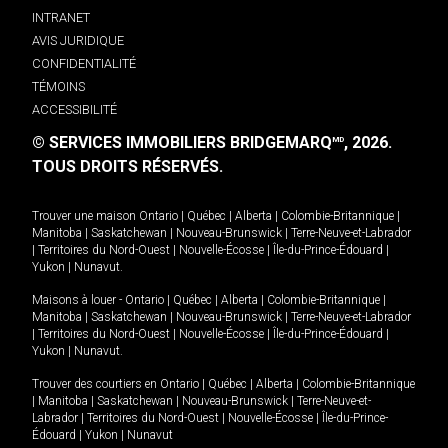
INTRANET
AVIS JURIDIQUE
CONFIDENTIALITÉ
TÉMOINS
ACCESSIBILITÉ
© SERVICES IMMOBILIERS BRIDGEMARQ
, 2026.
MD
TOUS DROITS RÉSERVÉS.
Trouver une maison
Ontario
|
Québec
|
Alberta
|
Colombie-Britannique
|
Manitoba
|
Saskatchewan
|
Nouveau-Brunswick
|
Terre-Neuve-et-Labrador
|
Territoires du Nord-Ouest
|
Nouvelle-Écosse
|
Île-du-Prince-Édouard
|
Yukon
|
Nunavut
.
Maisons à louer -
Ontario
|
Québec
|
Alberta
|
Colombie-Britannique
|
Manitoba
|
Saskatchewan
|
Nouveau-Brunswick
|
Terre-Neuve-et-Labrador
|
Territoires du Nord-Ouest
|
Nouvelle-Écosse
|
Île-du-Prince-Édouard
|
Yukon
|
Nunavut
.
Trouver des courtiers en
Ontario
|
Québec
|
Alberta
|
Colombie-Britannique
|
Manitoba
|
Saskatchewan
|
Nouveau-Brunswick
|
Terre-Neuve-et-
Labrador
|
Territoires du Nord-Ouest
|
Nouvelle-Écosse
|
Île-du-Prince-
Édouard
|
Yukon
|
Nunavut