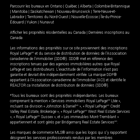
Parcourir les bureaux en
Ontario
|
Québec
|
Alberta
|
Colombie-Britannique
|
Manitoba
|
Saskatchewan
|
Nouveau-Brunswick
|
Terre-Neuve-et-
Labrador
|
Territoires du Nord-Ouest
|
Nouvelle-Écosse
|
Île-du-Prince-
Édouard
|
Yukon
|
Nunavut
Afficher les propriétés résidentielles au Canada
|
Dernières inscriptions au
Canada
Les informations des propriétés sur ce site proviennent des inscriptions
Royal LePage
MD
et du service de distribution de données de l'Association
canadienne de l’immobilier (SDD®). SDD® met en référence des
inscriptions tenues par des agences immobilières autres que Royal
LePage et ses distributeurs. L'exactitude de l'information n'est pas
garantie et devrait être indépendamment vérifiée. La marque DDF®
appartient à l'Association canadienne de l’immobilier (ACI) et identifie le
REALTOR.ca Installation de distribution de données (SDD®).
*Tous les bureaux sont des propriétés indépendantes. Les bureaux
comprenant la mention « Services immobiliers Royal LePage
MD
Ltée »,
incluant sa division « Johnston & Daniel
MD
», « Royal LePage
MD
Credit
Valley Real Estate, Brokerage », « Royal LePage
MD
West Real Estate Services
», « Royal LePage
MD
Sussex », et « Les immeubles Mont-Tremblant »
appartiennent et sont gérés par Bridgemarq Real Estate Services
MD
.
Les marques de commerce MLS® ainsi que les logos qui s'y rapportent
désignent les services professionnels rendus par les membres