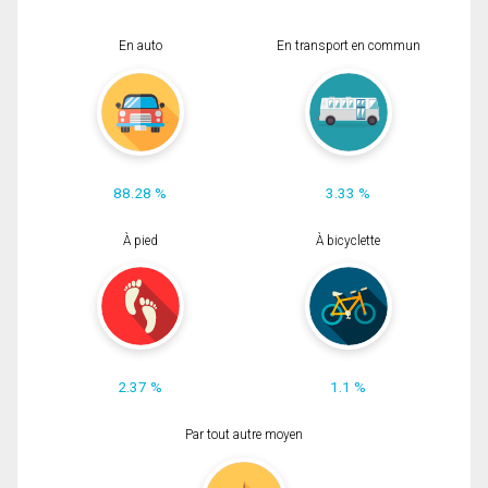
En auto
En transport en commun
88.28 %
3.33 %
À pied
À bicyclette
2.37 %
1.1 %
Par tout autre moyen