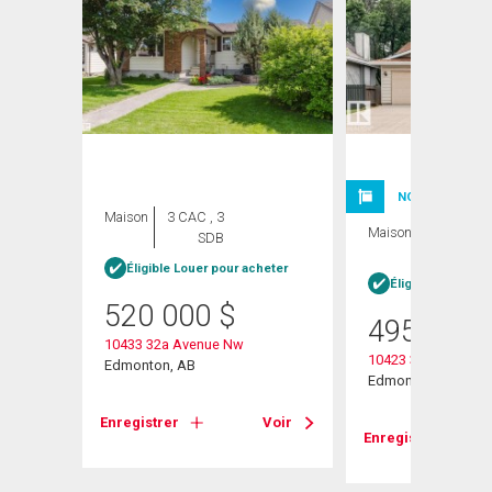
NOUVELLE INSC
Maison
3 CAC , 3
Maison
5 CAC , 3
SDB
SDB
Éligible Louer pour acheter
Éligible Louer po
520 000
$
495 000
10433 32a Avenue Nw
10423 33 Avenue N
Edmonton, AB
Edmonton, AB
Voir
Enregistrer
Voir
Enregistrer