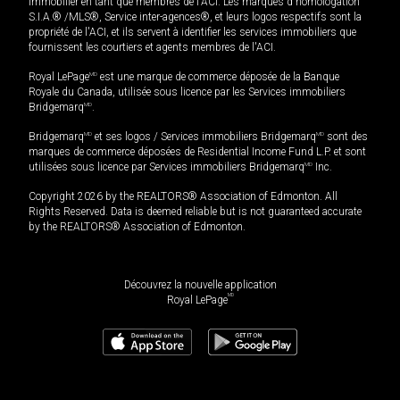
immobilier en tant que membres de l'ACI. Les marques d'homologation
S.I.A.® /MLS®, Service inter-agences®, et leurs logos respectifs sont la
propriété de l'ACI, et ils servent à identifier les services immobiliers que
fournissent les courtiers et agents membres de l'ACI.
Royal LePage
MD
est une marque de commerce déposée de la Banque
Royale du Canada, utilisée sous licence par les Services immobiliers
Bridgemarq
MD
.
Bridgemarq
MD
et ses logos / Services immobiliers Bridgemarq
MD
sont des
marques de commerce déposées de Residential Income Fund L.P. et sont
utilisées sous licence par Services immobiliers Bridgemarq
MD
Inc.
Copyright 2026 by the REALTORS® Association of Edmonton. All
Rights Reserved. Data is deemed reliable but is not guaranteed accurate
by the REALTORS® Association of Edmonton.
Découvrez la nouvelle application
MD
Royal LePage