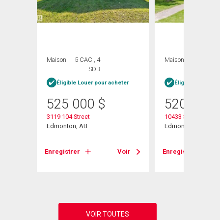
Maison
5 CAC , 4
Maison
3 CAC , 3
SDB
SDB
heter
Éligible Louer pour acheter
Éligible Louer po
525 000
$
520 000
3119 104 Street
10433 32a Avenue
Edmonton, AB
Edmonton, AB
Voir
Enregistrer
Voir
Enregistrer