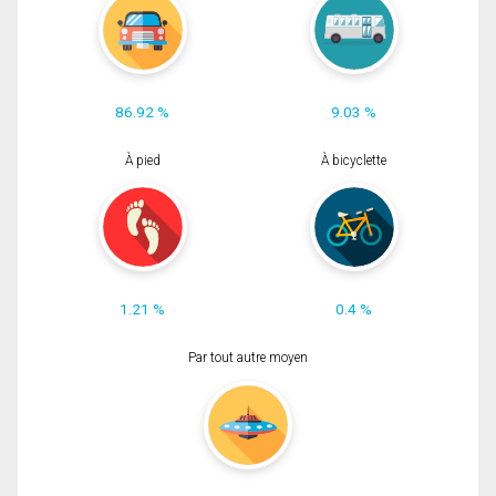
86.92 %
9.03 %
À pied
À bicyclette
1.21 %
0.4 %
Par tout autre moyen