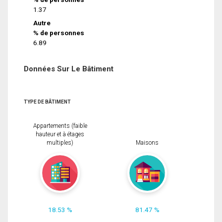
1.37
Autre
% de personnes
6.89
Données Sur Le Bâtiment
TYPE DE BÂTIMENT
Appartements (faible
hauteur et à étages
multiples)
Maisons
18.53 %
81.47 %