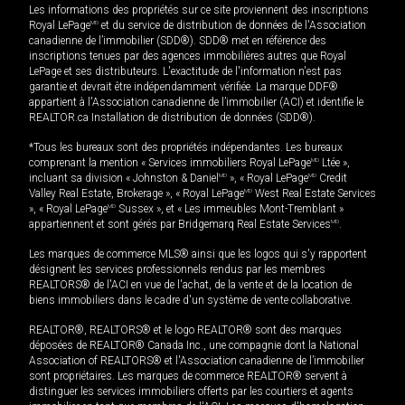
Les informations des propriétés sur ce site proviennent des inscriptions
Royal LePage
MD
et du service de distribution de données de l'Association
canadienne de l’immobilier (SDD®). SDD® met en référence des
inscriptions tenues par des agences immobilières autres que Royal
LePage et ses distributeurs. L'exactitude de l'information n'est pas
garantie et devrait être indépendamment vérifiée. La marque DDF®
appartient à l'Association canadienne de l’immobilier (ACI) et identifie le
REALTOR.ca Installation de distribution de données (SDD®).
*Tous les bureaux sont des propriétés indépendantes. Les bureaux
comprenant la mention « Services immobiliers Royal LePage
MD
Ltée »,
incluant sa division « Johnston & Daniel
MD
», « Royal LePage
MD
Credit
Valley Real Estate, Brokerage », « Royal LePage
MD
West Real Estate Services
», « Royal LePage
MD
Sussex », et « Les immeubles Mont-Tremblant »
appartiennent et sont gérés par Bridgemarq Real Estate Services
MD
.
Les marques de commerce MLS® ainsi que les logos qui s'y rapportent
désignent les services professionnels rendus par les membres
REALTORS® de l'ACI en vue de l'achat, de la vente et de la location de
biens immobiliers dans le cadre d'un système de vente collaborative.
REALTOR®, REALTORS® et le logo REALTOR® sont des marques
déposées de REALTOR® Canada Inc., une compagnie dont la National
Association of REALTORS® et l'Association canadienne de l’immobilier
sont propriétaires. Les marques de commerce REALTOR® servent à
distinguer les services immobiliers offerts par les courtiers et agents