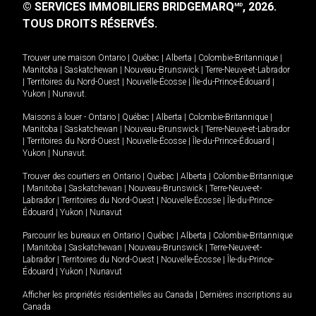
© SERVICES IMMOBILIERS BRIDGEMARQ
, 2026.
MD
TOUS DROITS RÉSERVÉS.
Trouver une maison
Ontario
|
Québec
|
Alberta
|
Colombie-Britannique
|
Manitoba
|
Saskatchewan
|
Nouveau-Brunswick
|
Terre-Neuve-et-Labrador
|
Territoires du Nord-Ouest
|
Nouvelle-Écosse
|
Île-du-Prince-Édouard
|
Yukon
|
Nunavut
.
Maisons à louer -
Ontario
|
Québec
|
Alberta
|
Colombie-Britannique
|
Manitoba
|
Saskatchewan
|
Nouveau-Brunswick
|
Terre-Neuve-et-Labrador
|
Territoires du Nord-Ouest
|
Nouvelle-Écosse
|
Île-du-Prince-Édouard
|
Yukon
|
Nunavut
.
Trouver des courtiers en
Ontario
|
Québec
|
Alberta
|
Colombie-Britannique
|
Manitoba
|
Saskatchewan
|
Nouveau-Brunswick
|
Terre-Neuve-et-
Labrador
|
Territoires du Nord-Ouest
|
Nouvelle-Écosse
|
Île-du-Prince-
Édouard
|
Yukon
|
Nunavut
Parcourir les bureaux en
Ontario
|
Québec
|
Alberta
|
Colombie-Britannique
|
Manitoba
|
Saskatchewan
|
Nouveau-Brunswick
|
Terre-Neuve-et-
Labrador
|
Territoires du Nord-Ouest
|
Nouvelle-Écosse
|
Île-du-Prince-
Édouard
|
Yukon
|
Nunavut
Afficher les propriétés résidentielles au Canada
|
Dernières inscriptions au
Canada