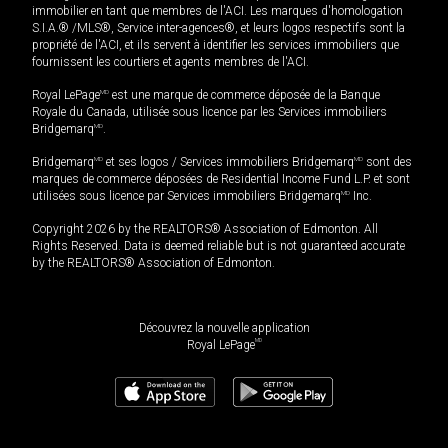
immobilier en tant que membres de l'ACI. Les marques d'homologation
S.I.A.® /MLS®, Service inter-agences®, et leurs logos respectifs sont la
propriété de l'ACI, et ils servent à identifier les services immobiliers que
fournissent les courtiers et agents membres de l'ACI.
Royal LePage
MD
est une marque de commerce déposée de la Banque
Royale du Canada, utilisée sous licence par les Services immobiliers
Bridgemarq
MD
.
Bridgemarq
MD
et ses logos / Services immobiliers Bridgemarq
MD
sont des
marques de commerce déposées de Residential Income Fund L.P. et sont
utilisées sous licence par Services immobiliers Bridgemarq
MD
Inc.
Copyright 2026 by the REALTORS® Association of Edmonton. All
Rights Reserved. Data is deemed reliable but is not guaranteed accurate
by the REALTORS® Association of Edmonton.
Découvrez la nouvelle application
MD
Royal LePage