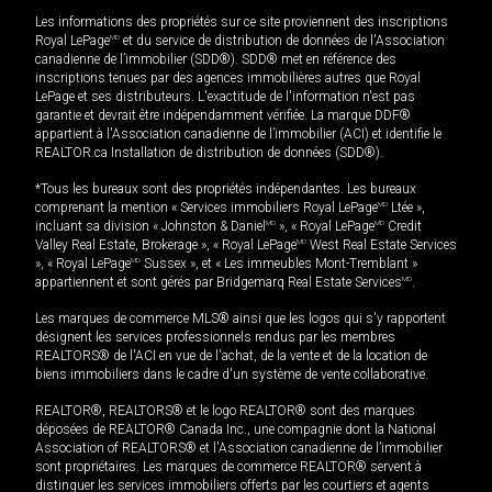
Les informations des propriétés sur ce site proviennent des inscriptions
Royal LePage
MD
et du service de distribution de données de l'Association
canadienne de l’immobilier (SDD®). SDD® met en référence des
inscriptions tenues par des agences immobilières autres que Royal
LePage et ses distributeurs. L'exactitude de l'information n'est pas
garantie et devrait être indépendamment vérifiée. La marque DDF®
appartient à l'Association canadienne de l’immobilier (ACI) et identifie le
REALTOR.ca Installation de distribution de données (SDD®).
*Tous les bureaux sont des propriétés indépendantes. Les bureaux
comprenant la mention « Services immobiliers Royal LePage
MD
Ltée »,
incluant sa division « Johnston & Daniel
MD
», « Royal LePage
MD
Credit
Valley Real Estate, Brokerage », « Royal LePage
MD
West Real Estate Services
», « Royal LePage
MD
Sussex », et « Les immeubles Mont-Tremblant »
appartiennent et sont gérés par Bridgemarq Real Estate Services
MD
.
Les marques de commerce MLS® ainsi que les logos qui s'y rapportent
désignent les services professionnels rendus par les membres
REALTORS® de l'ACI en vue de l'achat, de la vente et de la location de
biens immobiliers dans le cadre d'un système de vente collaborative.
REALTOR®, REALTORS® et le logo REALTOR® sont des marques
déposées de REALTOR® Canada Inc., une compagnie dont la National
Association of REALTORS® et l'Association canadienne de l’immobilier
sont propriétaires. Les marques de commerce REALTOR® servent à
distinguer les services immobiliers offerts par les courtiers et agents