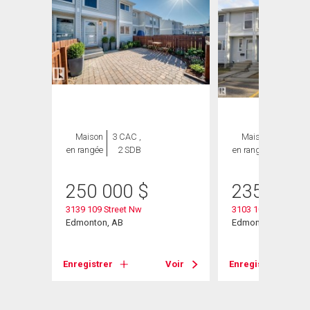
Maison
3 CAC ,
Maison
3 CAC ,
en rangée
2 SDB
en rangée
2 SDB
250 000
$
235 000
3139 109 Street Nw
3103 109 Street
Edmonton, AB
Edmonton, AB
Voir
Enregistrer
Voir
Enregistrer