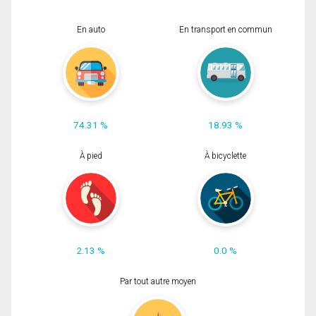
En auto
En transport en commun
74.31 %
18.93 %
À pied
À bicyclette
2.13 %
0.0 %
Par tout autre moyen