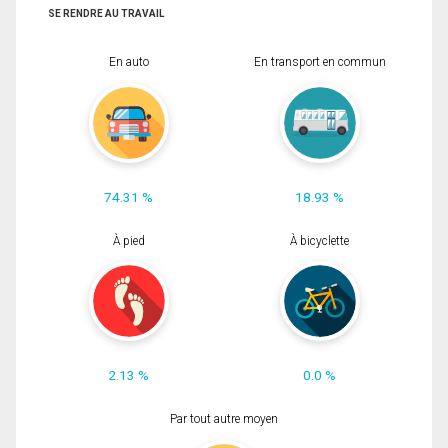
SE RENDRE AU TRAVAIL
En auto
En transport en commun
74.31 %
18.93 %
À pied
À bicyclette
2.13 %
0.0 %
Par tout autre moyen