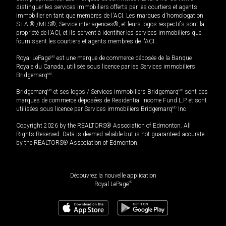
distinguer les services immobiliers offerts par les courtiers et agents
immobilier en tant que membres de l'ACI. Les marques d'homologation
S.I.A.® /MLS®, Service inter-agences®, et leurs logos respectifs sont la
propriété de l'ACI, et ils servent à identifier les services immobiliers que
fournissent les courtiers et agents membres de l'ACI.
Royal LePage
MD
est une marque de commerce déposée de la Banque
Royale du Canada, utilisée sous licence par les Services immobiliers
Bridgemarq
MD
.
Bridgemarq
MD
et ses logos / Services immobiliers Bridgemarq
MD
sont des
marques de commerce déposées de Residential Income Fund L.P. et sont
utilisées sous licence par Services immobiliers Bridgemarq
MD
Inc.
Copyright 2026 by the REALTORS® Association of Edmonton. All
Rights Reserved. Data is deemed reliable but is not guaranteed accurate
by the REALTORS® Association of Edmonton.
Découvrez la nouvelle application
MD
Royal LePage