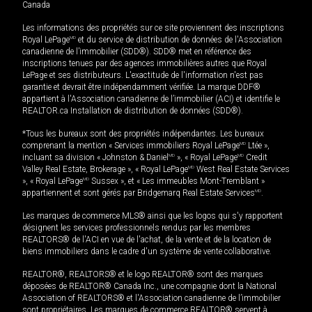
Canada
Les informations des propriétés sur ce site proviennent des inscriptions
Royal LePage
MD
et du service de distribution de données de l'Association
canadienne de l’immobilier (SDD®). SDD® met en référence des
inscriptions tenues par des agences immobilières autres que Royal
LePage et ses distributeurs. L'exactitude de l'information n'est pas
garantie et devrait être indépendamment vérifiée. La marque DDF®
appartient à l'Association canadienne de l’immobilier (ACI) et identifie le
REALTOR.ca Installation de distribution de données (SDD®).
*Tous les bureaux sont des propriétés indépendantes. Les bureaux
comprenant la mention « Services immobiliers Royal LePage
MD
Ltée »,
incluant sa division « Johnston & Daniel
MD
», « Royal LePage
MD
Credit
Valley Real Estate, Brokerage », « Royal LePage
MD
West Real Estate Services
», « Royal LePage
MD
Sussex », et « Les immeubles Mont-Tremblant »
appartiennent et sont gérés par Bridgemarq Real Estate Services
MD
.
Les marques de commerce MLS® ainsi que les logos qui s'y rapportent
désignent les services professionnels rendus par les membres
REALTORS® de l'ACI en vue de l'achat, de la vente et de la location de
biens immobiliers dans le cadre d'un système de vente collaborative.
REALTOR®, REALTORS® et le logo REALTOR® sont des marques
déposées de REALTOR® Canada Inc., une compagnie dont la National
Association of REALTORS® et l'Association canadienne de l’immobilier
sont propriétaires. Les marques de commerce REALTOR® servent à