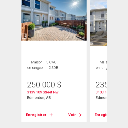
Maison
3 CAC ,
Maison
3 CAC ,
en rangée
2 SDB
en rangée
2 SDB
250 000
$
235 000
3139 109 Street Nw
3103 109 Street
Edmonton, AB
Edmonton, AB
Voir
Enregistrer
Voir
Enregistrer