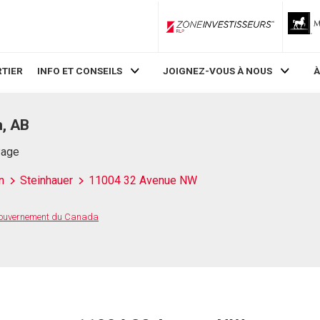
ZoneInvestisseurs RLP
TIER
INFO ET CONSEILS
JOIGNEZ-VOUS À NOUS
À
, AB
Page
n
Steinhauer
11004 32 Avenue NW
 Gouvernement du Canada