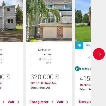
NOUVELLE INS
en
Maison en
Maison
ée
rangée
4 CAC , 3
 2
3 CAC , 2
SDB
DB
SDB
Éligible Louer pour 
00
$
320 000
$
415 000
et
3016 108 Street Nw
10912 34a Avenue
B
Edmonton, AB
Edmonton, AB
Enregistrer
Voir
Enregistrer
Voir