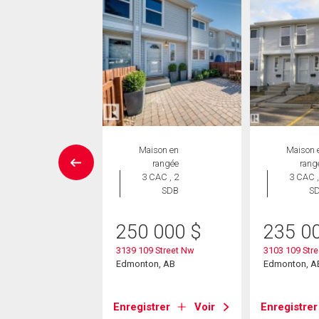
priété
Maison en
Maison 
rangée
rang
3 CAC , 2
3 CAC ,
 000
$
SDB
S
9 Street
on, AB
250 000
$
235 0
3139 109 Street Nw
3103 109 Stre
Edmonton, AB
Edmonton, A
strer
Voir
Enregistrer
Voir
Enregistrer