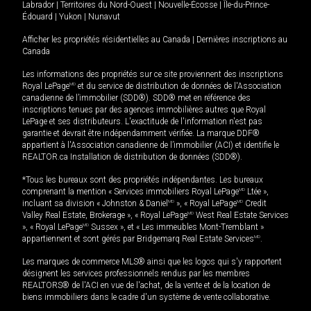
Labrador
|
Territoires du Nord-Ouest
|
Nouvelle-Écosse
|
Île-du-Prince-
Édouard
|
Yukon
|
Nunavut
Afficher les propriétés résidentielles au Canada
|
Dernières inscriptions au
Canada
Les informations des propriétés sur ce site proviennent des inscriptions
Royal LePage
MD
et du service de distribution de données de l'Association
canadienne de l’immobilier (SDD®). SDD® met en référence des
inscriptions tenues par des agences immobilières autres que Royal
LePage et ses distributeurs. L'exactitude de l'information n'est pas
garantie et devrait être indépendamment vérifiée. La marque DDF®
appartient à l'Association canadienne de l’immobilier (ACI) et identifie le
REALTOR.ca Installation de distribution de données (SDD®).
*Tous les bureaux sont des propriétés indépendantes. Les bureaux
comprenant la mention « Services immobiliers Royal LePage
MD
Ltée »,
incluant sa division « Johnston & Daniel
MD
», « Royal LePage
MD
Credit
Valley Real Estate, Brokerage », « Royal LePage
MD
West Real Estate Services
», « Royal LePage
MD
Sussex », et « Les immeubles Mont-Tremblant »
appartiennent et sont gérés par Bridgemarq Real Estate Services
MD
.
Les marques de commerce MLS® ainsi que les logos qui s'y rapportent
désignent les services professionnels rendus par les membres
REALTORS® de l'ACI en vue de l'achat, de la vente et de la location de
biens immobiliers dans le cadre d'un système de vente collaborative.