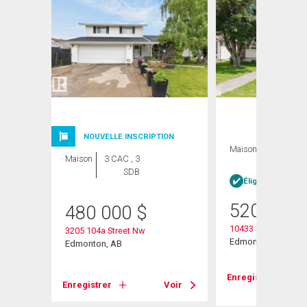
NOUVELLE INSCRIPTION
Maison
3 CAC , 3
Maison
3 CAC , 3
SDB
SDB
Éligible Louer po
520 000
480 000
$
10433 32a Avenue
3205 104a Street Nw
Edmonton, AB
Edmonton, AB
Voir
Enregistrer
Enregistrer
Voir