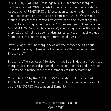
REALTOR®, REALTORS® et le logo REALTOR® sont des marques
déposées de REALTOR® Canada Inc., une compagnie dont la National
Association of REALTORS® et l'Association canadienne de l’immobilier
sont propriétaires. Les marques de commerce REALTOR® servent à
distinguer les services immobiliers offerts par les courtiers et agents
immobilier en tant que membres de l'ACI. Les marques d'homologation
S.I.A.® /MLS®, Service inter-agences®, et leurs logos respectifs sont la
propriété de l'ACI, et ils servent à identifier les services immobiliers que
fournissent les courtiers et agents membres de l'ACI.
Royal LePage
MD
est une marque de commerce déposée de la Banque
Royale du Canada, utilisée sous licence par les Services immobiliers
Bridgemarq
MD
.
Bridgemarq
MD
et ses logos / Services immobiliers Bridgemarq
MD
sont des
marques de commerce déposées de Residential Income Fund L.P. et sont
utilisées sous licence par Services immobiliers Bridgemarq
MD
Inc.
Copyright 2026 by the REALTORS® Association of Edmonton. All
Rights Reserved. Data is deemed reliable but is not guaranteed accurate
by the REALTORS® Association of Edmonton.
Découvrez la nouvelle application
MD
Royal LePage