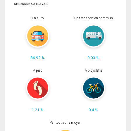
SE RENDRE AU TRAVAIL
En auto
En transport en commun
86.92 %
9.03 %
À pied
À bicyclette
1.21 %
0.4 %
Par tout autre moyen