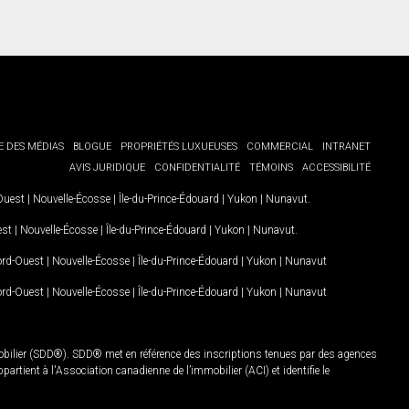
E DES MÉDIAS
BLOGUE
PROPRIÉTÉS LUXUEUSES
COMMERCIAL
INTRANET
AVIS JURIDIQUE
CONFIDENTIALITÉ
TÉMOINS
ACCESSIBILITÉ
-Ouest
|
Nouvelle-Écosse
|
Île-du-Prince-Édouard
|
Yukon
|
Nunavut
.
est
|
Nouvelle-Écosse
|
Île-du-Prince-Édouard
|
Yukon
|
Nunavut
.
Nord-Ouest
|
Nouvelle-Écosse
|
Île-du-Prince-Édouard
|
Yukon
|
Nunavut
Nord-Ouest
|
Nouvelle-Écosse
|
Île-du-Prince-Édouard
|
Yukon
|
Nunavut
mobilier (SDD®). SDD® met en référence des inscriptions tenues par des agences
rtient à l'Association canadienne de l’immobilier (ACI) et identifie le