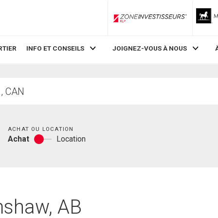
ZoneInvestisseurs RLP
RTIER
INFO ET CONSEILS
JOIGNEZ-VOUS À NOUS
Chambres
ACHAT OU LOCATION
Achat
Location
Achat
ou
location
imshaw, AB