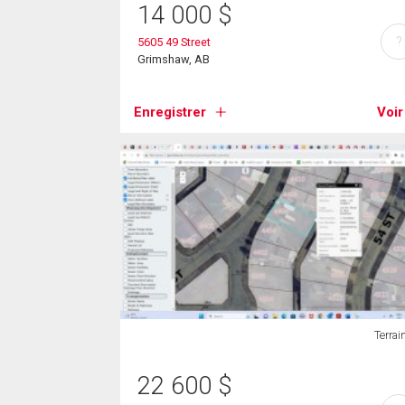
14 000
$
?
5605 49 Street
Grimshaw, AB
Enregistrer
Voir
Terrai
22 600
$