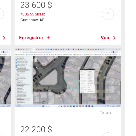
23 600
$
?
4306 55 Street
Grimshaw, AB
Enregistrer
Voir
n
Terrain
22 200
$