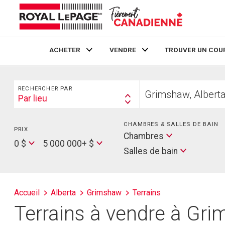
ACHETER
VENDRE
TROUVER UN COU
Live
En Direct
Rechercher
Trouvez
RECHERCHER PAR
votre
Par lieu
Search
foyer
By
CHAMBRES & SALLES DE BAIN
PRIX
Min
Salles
Chambres
Price
Max
0 $
5 000 000+ $
de
Salles de bain
Price
bain
Accueil
Alberta
Grimshaw
Terrains
Terrains à vendre à Gr