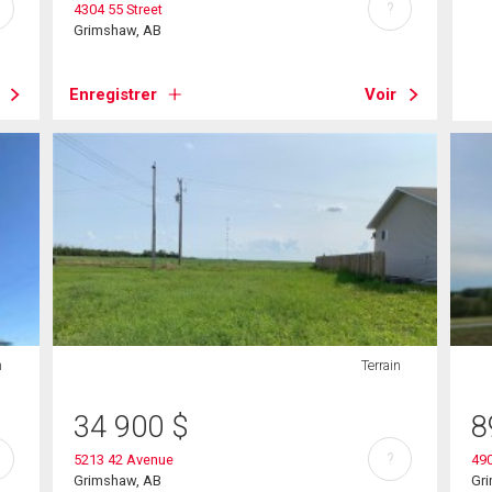
?
4304 55 Street
Grimshaw, AB
Enregistrer
Voir
n
Terrain
34 900
$
8
?
5213 42 Avenue
490
Grimshaw, AB
Gr