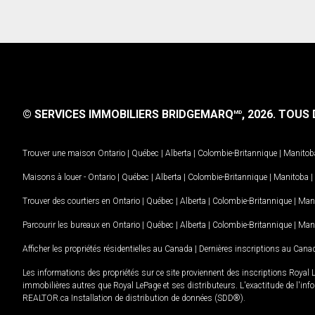
© SERVICES IMMOBILIERS BRIDGEMARQ
, 2026.
TOUS D
MD
Trouver une maison
Ontario
|
Québec
|
Alberta
|
Colombie-Britannique
|
Manitob
Maisons à louer -
Ontario
|
Québec
|
Alberta
|
Colombie-Britannique
|
Manitoba
|
Trouver des courtiers en
Ontario
|
Québec
|
Alberta
|
Colombie-Britannique
|
Man
Parcourir les bureaux en
Ontario
|
Québec
|
Alberta
|
Colombie-Britannique
|
Man
Afficher les propriétés résidentielles au Canada
|
Dernières inscriptions au Cana
Les informations des propriétés sur ce site proviennent des inscriptions Royal 
immobilières autres que Royal LePage et ses distributeurs. L'exactitude de l'info
REALTOR.ca Installation de distribution de données (SDD®).