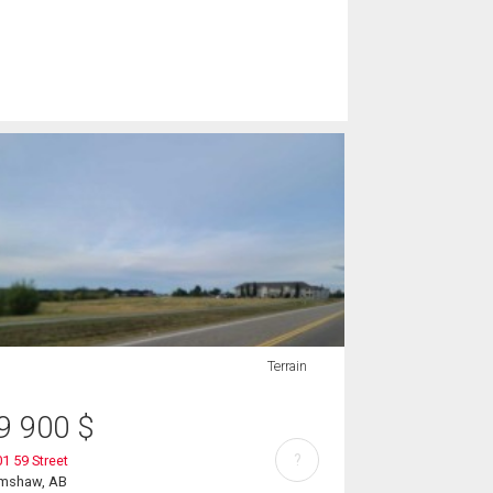
Terrain
9 900
$
?
1 59 Street
imshaw, AB