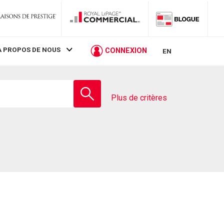
À PROPOS DE NOUS
CONNEXION
EN
Entrez
le
Plus de critères
nom
de
l'école