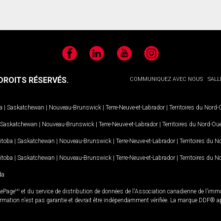
Facebook
LinkedIn
YouTube
Instagram
ROITS RÉSERVÉS.
COMMUNIQUEZ AVEC NOUS
SALL
a
|
Saskatchewan
|
Nouveau-Brunswick
|
Terre-Neuve-et-Labrador
|
Territoires du Nord
Saskatchewan
|
Nouveau-Brunswick
|
Terre-Neuve-et-Labrador
|
Territoires du Nord-Ou
itoba
|
Saskatchewan
|
Nouveau-Brunswick
|
Terre-Neuve-et-Labrador
|
Territoires du 
itoba
|
Saskatchewan
|
Nouveau-Brunswick
|
Terre-Neuve-et-Labrador
|
Territoires du 
da
LePage
MD
et du service de distribution de données de l'Association canadienne de l’im
rmation n'est pas garantie et devrait être indépendamment vérifiée. La marque DDF® appa