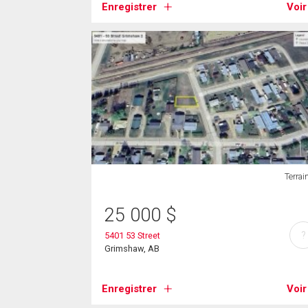
Enregistrer
Voir
Terrai
25 000
$
?
5401 53 Street
Grimshaw, AB
Enregistrer
Voir