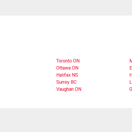
Toronto ON
M
Ottawa ON
E
Halifax NS
H
Surrey BC
L
Vaughan ON
G