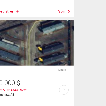
egistrer
Voir
Terrain
0 000
$
?
2 & 5014 54a Street
imshaw, AB