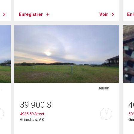
Enregistrer
Voir
Enr
n
Terrain
39 900
$
4
?
4925 59 Street
501
Grimshaw, AB
Gr