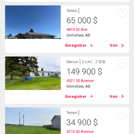
Terrain
?
65 000
$
4819 52 Ave
Grimshaw, AB
Enregistrer
Voir
Maison
3 CAC , 2 SDB
?
149 900
$
4521 50 Avenue
Grimshaw, AB
Enregistrer
Voir
Terrain
?
34 900
$
5213 42 Avenue