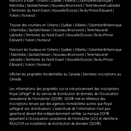
Maisons à louer -
Ontario
|
Québec
|
Alberta
|
Colombie-Britannique
|
Manitoba
|
Saskatchewan
|
Nouveau-Brunswick
|
Terre-Neuve-et-Labrador
|
Territoires du Nord-Ouest
|
Nouvelle-Écosse
|
Île-du-Prince-Édouard
|
Yukon
|
Nunavut
.
Trouver des courtiers en
Ontario
|
Québec
|
Alberta
|
Colombie-Britannique
|
Manitoba
|
Saskatchewan
|
Nouveau-Brunswick
|
Terre-Neuve-et-
Labrador
|
Territoires du Nord-Ouest
|
Nouvelle-Écosse
|
Île-du-Prince-
Édouard
|
Yukon
|
Nunavut
Parcourir les bureaux en
Ontario
|
Québec
|
Alberta
|
Colombie-Britannique
|
Manitoba
|
Saskatchewan
|
Nouveau-Brunswick
|
Terre-Neuve-et-
Labrador
|
Territoires du Nord-Ouest
|
Nouvelle-Écosse
|
Île-du-Prince-
Édouard
|
Yukon
|
Nunavut
Afficher les propriétés résidentielles au Canada
|
Dernières inscriptions au
Canada
Les informations des propriétés sur ce site proviennent des inscriptions
Royal LePage
MD
et du service de distribution de données de l'Association
canadienne de l’immobilier (SDD®). SDD® met en référence des
inscriptions tenues par des agences immobilières autres que Royal
LePage et ses distributeurs. L'exactitude de l'information n'est pas
garantie et devrait être indépendamment vérifiée. La marque DDF®
appartient à l'Association canadienne de l’immobilier (ACI) et identifie le
REALTOR.ca Installation de distribution de données (SDD®).