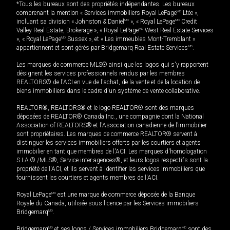
*Tous les bureaux sont des propriétés indépendantes. Les bureaux
comprenant la mention « Services immobiliers Royal LePage
MD
Ltée »,
incluant sa division « Johnston & Daniel
MD
», « Royal LePage
MD
Credit
Valley Real Estate, Brokerage », « Royal LePage
MD
West Real Estate Services
», « Royal LePage
MD
Sussex », et « Les immeubles Mont-Tremblant »
appartiennent et sont gérés par Bridgemarq Real Estate Services
MD
.
Les marques de commerce MLS® ainsi que les logos qui s'y rapportent
désignent les services professionnels rendus par les membres
REALTORS® de l'ACI en vue de l'achat, de la vente et de la location de
biens immobiliers dans le cadre d'un système de vente collaborative.
REALTOR®, REALTORS® et le logo REALTOR® sont des marques
déposées de REALTOR® Canada Inc., une compagnie dont la National
Association of REALTORS® et l'Association canadienne de l’immobilier
sont propriétaires. Les marques de commerce REALTOR® servent à
distinguer les services immobiliers offerts par les courtiers et agents
immobilier en tant que membres de l'ACI. Les marques d'homologation
S.I.A.® /MLS®, Service inter-agences®, et leurs logos respectifs sont la
propriété de l'ACI, et ils servent à identifier les services immobiliers que
fournissent les courtiers et agents membres de l'ACI.
Royal LePage
MD
est une marque de commerce déposée de la Banque
Royale du Canada, utilisée sous licence par les Services immobiliers
Bridgemarq
MD
.
Bridgemarq
MD
et ses logos / Services immobiliers Bridgemarq
MD
sont des