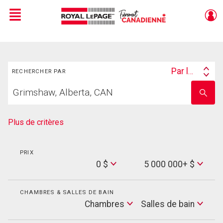
Menu
Live
En Direct
Rechercher
Par lieu
RECHERCHER PAR
Search
Trouvez
By
Entrez
votre
le
foyer
nom
de
Plus de critères
l'école
PRIX
Min
0 $
5 000 000+ $
Price
Max
Price
CHAMBRES & SALLES DE BAIN
Cham
Chambres
Salles de bain
Salles
de