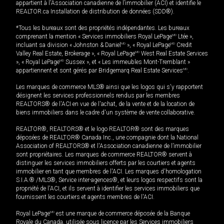
appartient à l'Association canadienne de l’immobilier (ACI) et identifie le
REALTOR.ca Installation de distribution de données (SDD®).
*Tous les bureaux sont des propriétés indépendantes. Les bureaux
comprenant la mention « Services immobiliers Royal LePage
MD
Ltée »,
incluant sa division « Johnston & Daniel
MD
», « Royal LePage
MD
Credit
Valley Real Estate, Brokerage », « Royal LePage
MD
West Real Estate Services
», « Royal LePage
MD
Sussex », et « Les immeubles Mont-Tremblant »
appartiennent et sont gérés par Bridgemarq Real Estate Services
MD
.
Les marques de commerce MLS® ainsi que les logos qui s'y rapportent
désignent les services professionnels rendus par les membres
REALTORS® de l'ACI en vue de l'achat, de la vente et de la location de
biens immobiliers dans le cadre d'un système de vente collaborative.
REALTOR®, REALTORS® et le logo REALTOR® sont des marques
déposées de REALTOR® Canada Inc., une compagnie dont la National
Association of REALTORS® et l'Association canadienne de l’immobilier
sont propriétaires. Les marques de commerce REALTOR® servent à
distinguer les services immobiliers offerts par les courtiers et agents
immobilier en tant que membres de l'ACI. Les marques d'homologation
S.I.A.® /MLS®, Service inter-agences®, et leurs logos respectifs sont la
propriété de l'ACI, et ils servent à identifier les services immobiliers que
fournissent les courtiers et agents membres de l'ACI.
Royal LePage
MD
est une marque de commerce déposée de la Banque
Royale du Canada, utilisée sous licence par les Services immobiliers