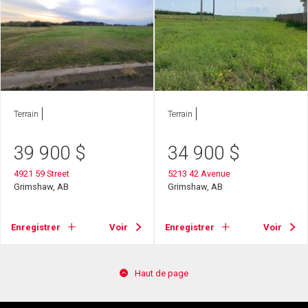
Terrain
Terrain
39 900
$
34 900
$
4921 59 Street
5213 42 Avenue
Grimshaw, AB
Grimshaw, AB
Enregistrer
Voir
Enregistrer
Voir
Haut de page