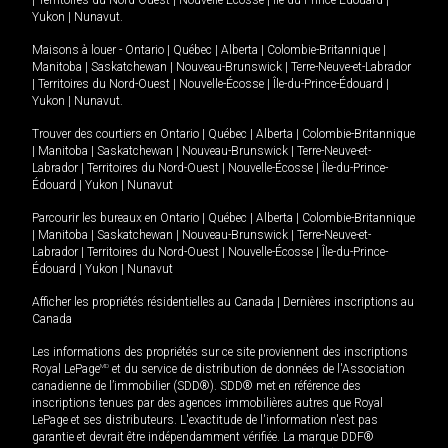
|
Territoires du Nord-Ouest
|
Nouvelle-Écosse
|
Île-du-Prince-Édouard
|
Yukon
|
Nunavut
.
Maisons à louer -
Ontario
|
Québec
|
Alberta
|
Colombie-Britannique
|
Manitoba
|
Saskatchewan
|
Nouveau-Brunswick
|
Terre-Neuve-et-Labrador
|
Territoires du Nord-Ouest
|
Nouvelle-Écosse
|
Île-du-Prince-Édouard
|
Yukon
|
Nunavut
.
Trouver des courtiers en
Ontario
|
Québec
|
Alberta
|
Colombie-Britannique
|
Manitoba
|
Saskatchewan
|
Nouveau-Brunswick
|
Terre-Neuve-et-
Labrador
|
Territoires du Nord-Ouest
|
Nouvelle-Écosse
|
Île-du-Prince-
Édouard
|
Yukon
|
Nunavut
Parcourir les bureaux en
Ontario
|
Québec
|
Alberta
|
Colombie-Britannique
|
Manitoba
|
Saskatchewan
|
Nouveau-Brunswick
|
Terre-Neuve-et-
Labrador
|
Territoires du Nord-Ouest
|
Nouvelle-Écosse
|
Île-du-Prince-
Édouard
|
Yukon
|
Nunavut
Afficher les propriétés résidentielles au Canada
|
Dernières inscriptions au
Canada
Les informations des propriétés sur ce site proviennent des inscriptions
Royal LePage
MD
et du service de distribution de données de l'Association
canadienne de l’immobilier (SDD®). SDD® met en référence des
inscriptions tenues par des agences immobilières autres que Royal
LePage et ses distributeurs. L'exactitude de l'information n'est pas
garantie et devrait être indépendamment vérifiée. La marque DDF®