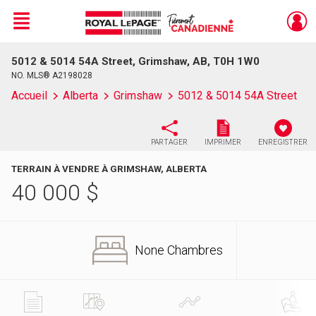
Menu
5012 & 5014 54A Street, Grimshaw, AB, T0H 1W0
Live
En Direct
NO. MLS® A2198028
Accueil
Alberta
Grimshaw
5012 & 5014 54A Street
PARTAGER
IMPRIMER
ENREGISTRER
TERRAIN À VENDRE À GRIMSHAW, ALBERTA
40 000
$
None Chambres