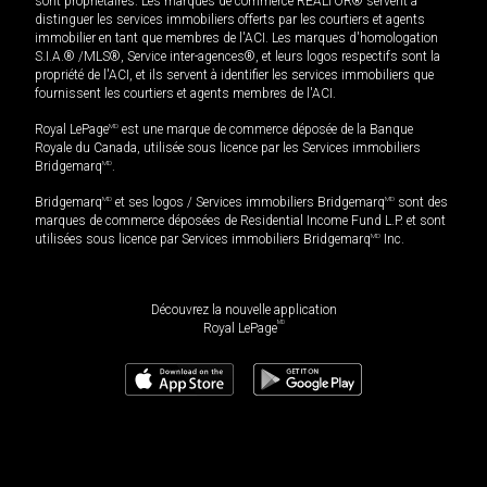
sont propriétaires. Les marques de commerce REALTOR® servent à
distinguer les services immobiliers offerts par les courtiers et agents
immobilier en tant que membres de l'ACI. Les marques d'homologation
S.I.A.® /MLS®, Service inter-agences®, et leurs logos respectifs sont la
propriété de l'ACI, et ils servent à identifier les services immobiliers que
fournissent les courtiers et agents membres de l'ACI.
Royal LePage
MD
est une marque de commerce déposée de la Banque
Royale du Canada, utilisée sous licence par les Services immobiliers
Bridgemarq
MD
.
Bridgemarq
MD
et ses logos / Services immobiliers Bridgemarq
MD
sont des
marques de commerce déposées de Residential Income Fund L.P. et sont
utilisées sous licence par Services immobiliers Bridgemarq
MD
Inc.
Découvrez la nouvelle application
MD
Royal LePage
65 000
$
Planifier une visite
Demander plus d'information