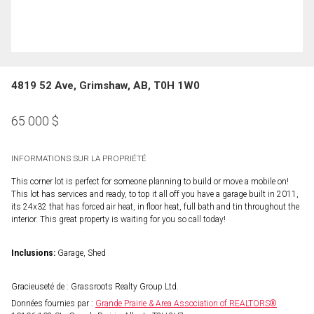
4819 52 Ave, Grimshaw, AB, T0H 1W0
65 000
$
INFORMATIONS SUR LA PROPRIÉTÉ
This corner lot is perfect for someone planning to build or move a mobile on!
This lot has services and ready, to top it all off you have a garage built in 2011,
its 24x32 that has forced air heat, in floor heat, full bath and tin throughout the
interior. This great property is waiting for you so call today!
Inclusions:
Garage, Shed
Gracieuseté de : Grassroots Realty Group Ltd.
Données fournies par :
Grande Prairie & Area Association of REALTORS®