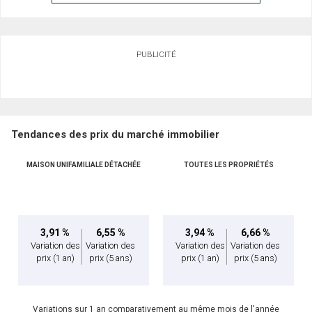
PUBLICITÉ
Tendances des prix du marché immobilier
MAISON UNIFAMILIALE DÉTACHÉE
TOUTES LES PROPRIÉTÉS
3,91 %
6,55 %
3,94 %
6,66 %
Variation des
Variation des
Variation des
Variation des
prix
(1 an)
prix
(5 ans)
prix
(1 an)
prix
(5 ans)
Variations sur 1 an comparativement au même mois de l'année