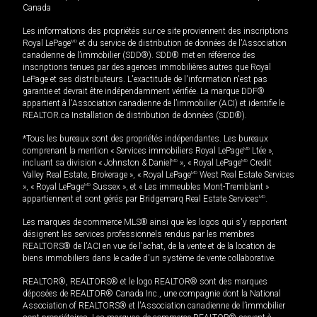
Canada
Les informations des propriétés sur ce site proviennent des inscriptions
Royal LePage
MD
et du service de distribution de données de l'Association
canadienne de l’immobilier (SDD®). SDD® met en référence des
inscriptions tenues par des agences immobilières autres que Royal
LePage et ses distributeurs. L'exactitude de l'information n'est pas
garantie et devrait être indépendamment vérifiée. La marque DDF®
appartient à l'Association canadienne de l’immobilier (ACI) et identifie le
REALTOR.ca Installation de distribution de données (SDD®).
*Tous les bureaux sont des propriétés indépendantes. Les bureaux
comprenant la mention « Services immobiliers Royal LePage
MD
Ltée »,
incluant sa division « Johnston & Daniel
MD
», « Royal LePage
MD
Credit
Valley Real Estate, Brokerage », « Royal LePage
MD
West Real Estate Services
», « Royal LePage
MD
Sussex », et « Les immeubles Mont-Tremblant »
appartiennent et sont gérés par Bridgemarq Real Estate Services
MD
.
Les marques de commerce MLS® ainsi que les logos qui s'y rapportent
désignent les services professionnels rendus par les membres
REALTORS® de l'ACI en vue de l'achat, de la vente et de la location de
biens immobiliers dans le cadre d'un système de vente collaborative.
REALTOR®, REALTORS® et le logo REALTOR® sont des marques
déposées de REALTOR® Canada Inc., une compagnie dont la National
Association of REALTORS® et l'Association canadienne de l’immobilier