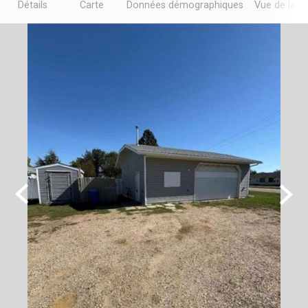
Détails
Carte
Données démographiques
Vue de la r
Previous
Next