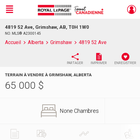
Menu
4819 52 Ave, Grimshaw, AB, T0H 1W0
Live
En Direct
NO. MLS® A2300145
Accueil
Alberta
Grimshaw
4819 52 Ave
PARTAGER
IMPRIMER
ENREGISTRER
TERRAIN À VENDRE À GRIMSHAW, ALBERTA
65 000
$
None Chambres