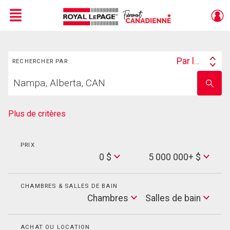
Menu
Rechercher
Live
En Direct
Par lieu
RECHERCHER PAR
Search
Trouvez
By
Entrez
votre
le
foyer
nom
de
Plus de critères
l'école
PRIX
Min
0 $
5 000 000+ $
Price
Max
Price
CHAMBRES & SALLES DE BAIN
Cham
Chambres
Salles de bain
Salles
de
bain
ACHAT OU LOCATION