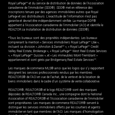
Royal LePage
MD
et du service de distribution de données de l'Association
canadienne de l’immobilier (SDD®). SDD® met en référence des
inscriptions tenues par des agences immobilières autres que Royal
LePage et ses distributeurs. L'exactitude de l'information n'est pas
garantie et devrait être indépendamment vérifiée. La marque DDF®
appartient à l'Association canadienne de l’immobilier (ACI) et identifie le
REALTOR.ca Installation de distribution de données (SDD®).
*Tous les bureaux sont des propriétés indépendantes. Les bureaux
comprenant la mention « Services immobiliers Royal LePage
MD
Ltée »,
incluant sa division « Johnston & Daniel
MD
», « Royal LePage
MD
Credit
Valley Real Estate, Brokerage », « Royal LePage
MD
West Real Estate Services
», « Royal LePage
MD
Sussex », et « Les immeubles Mont-Tremblant »
appartiennent et sont gérés par Bridgemarq Real Estate Services
MD
.
Les marques de commerce MLS® ainsi que les logos qui s'y rapportent
désignent les services professionnels rendus par les membres
REALTORS® de l'ACI en vue de l'achat, de la vente et de la location de
biens immobiliers dans le cadre d'un système de vente collaborative.
REALTOR®, REALTORS® et le logo REALTOR® sont des marques
déposées de REALTOR® Canada Inc., une compagnie dont la National
Association of REALTORS® et l'Association canadienne de l’immobilier
sont propriétaires. Les marques de commerce REALTOR® servent à
distinguer les services immobiliers offerts par les courtiers et agents
immobilier en tant que membres de l'ACI. Les marques d'homologation