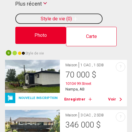
Plus récent
Style de vie
0
Photo
Carte
Style de vie
10
Maison
1 CAC , 1 SDB
?
70 000
$
10104 99 Street
Nampa, AB
NOUVELLE INSCRIPTION
Enregistrer
Voir
Maison
3 CAC , 2 SDB
?
346 000
$