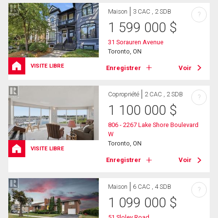
Maison
3 CAC , 2 SDB
?
1 599 000
$
31 Sorauren Avenue
Toronto, ON
VISITE LIBRE
Enregistrer
Voir
Copropriété
2 CAC , 2 SDB
?
1 100 000
$
806 - 2267 Lake Shore Boulevard
W
Toronto, ON
VISITE LIBRE
Enregistrer
Voir
Maison
6 CAC , 4 SDB
?
1 099 000
$
51 Sloley Road