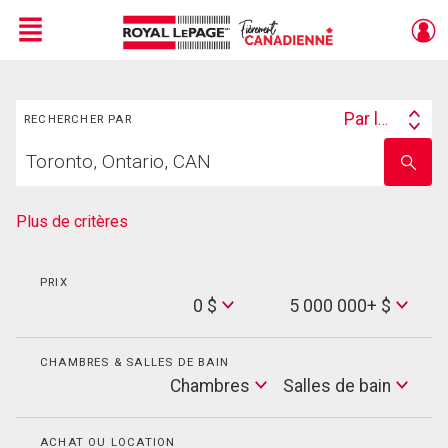
Menu
Rechercher
Live
En Direct
Par lieu
RECHERCHER PAR
Search
Trouvez
By
Entrez
votre
le
foyer
nom
de
Plus de critères
l'école
PRIX
Min
0 $
5 000 000+ $
Price
Max
Price
CHAMBRES & SALLES DE BAIN
Cham
Chambres
Salles de bain
Salles
de
bain
ACHAT OU LOCATION