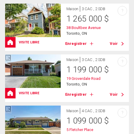
Maison
3 CAC , 2 SDB
?
1 265 000
$
38 Boultbee Avenue
Toronto, ON
VISITE LIBRE
Enregistrer
Voir
Maison
3 CAC , 2 SDB
?
1 199 000
$
19 Groverdale Road
Toronto, ON
VISITE LIBRE
Enregistrer
Voir
Maison
4 CAC , 2 SDB
?
1 099 000
$
5 Fletcher Place