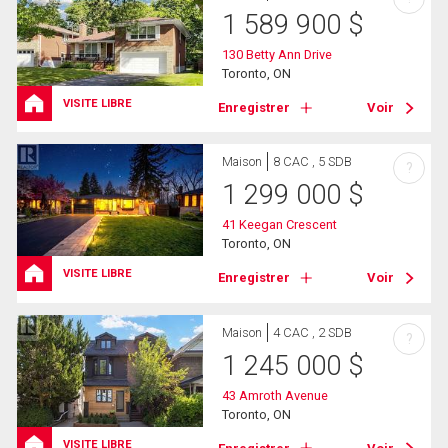
1 589 900
$
130 Betty Ann Drive
Toronto, ON
VISITE LIBRE
Enregistrer
Voir
Maison
8 CAC , 5 SDB
?
1 299 000
$
41 Keegan Crescent
Toronto, ON
VISITE LIBRE
Enregistrer
Voir
Maison
4 CAC , 2 SDB
?
1 245 000
$
43 Amroth Avenue
Toronto, ON
VISITE LIBRE