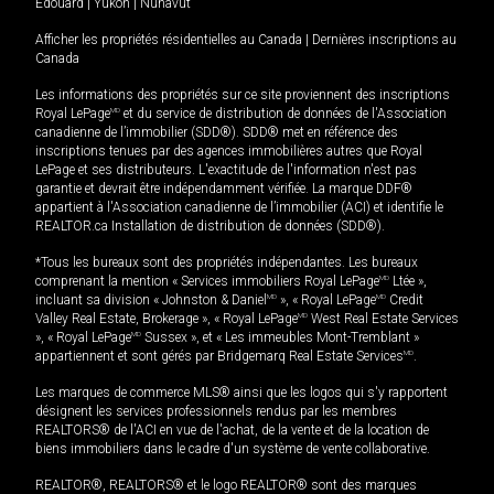
Édouard
|
Yukon
|
Nunavut
Afficher les propriétés résidentielles au Canada
|
Dernières inscriptions au
Canada
Les informations des propriétés sur ce site proviennent des inscriptions
Royal LePage
MD
et du service de distribution de données de l'Association
canadienne de l’immobilier (SDD®). SDD® met en référence des
inscriptions tenues par des agences immobilières autres que Royal
LePage et ses distributeurs. L'exactitude de l'information n'est pas
garantie et devrait être indépendamment vérifiée. La marque DDF®
appartient à l'Association canadienne de l’immobilier (ACI) et identifie le
REALTOR.ca Installation de distribution de données (SDD®).
*Tous les bureaux sont des propriétés indépendantes. Les bureaux
comprenant la mention « Services immobiliers Royal LePage
MD
Ltée »,
incluant sa division « Johnston & Daniel
MD
», « Royal LePage
MD
Credit
Valley Real Estate, Brokerage », « Royal LePage
MD
West Real Estate Services
», « Royal LePage
MD
Sussex », et « Les immeubles Mont-Tremblant »
appartiennent et sont gérés par Bridgemarq Real Estate Services
MD
.
Les marques de commerce MLS® ainsi que les logos qui s'y rapportent
désignent les services professionnels rendus par les membres
REALTORS® de l'ACI en vue de l'achat, de la vente et de la location de
biens immobiliers dans le cadre d'un système de vente collaborative.
REALTOR®, REALTORS® et le logo REALTOR® sont des marques