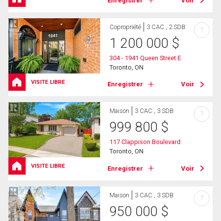
Enregistrer
Voir
Copropriété
3 CAC , 2 SDB
?
1 200 000
$
304 - 1941 Queen Street E
Toronto, ON
VISITE LIBRE
Enregistrer
Voir
Maison
3 CAC , 3 SDB
?
999 800
$
117 Clappison Boulevard
Toronto, ON
VISITE LIBRE
Enregistrer
Voir
Maison
3 CAC , 3 SDB
?
950 000
$