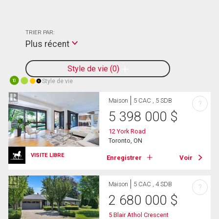
TRIER PAR:
Plus récent
Style de vie
0
Style de vie
10
Maison
5 CAC , 5 SDB
?
5 398 000
$
12 York Road
Toronto, ON
VISITE LIBRE
Enregistrer
Voir
Maison
5 CAC , 4 SDB
?
2 680 000
$
5 Blair Athol Crescent