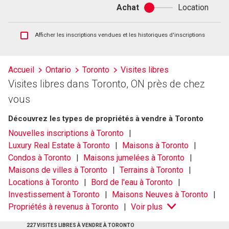
Achat
Location
Achat
ou
location
Afficher
Afficher les inscriptions vendues et les historiques d'inscriptions
les
inscriptions
vendues
Accueil
Ontario
Toronto
Visites libres
et
Visites libres dans Toronto, ON près de chez
les
historiques
vous
d'inscriptions
Découvrez les types de propriétés à vendre à Toronto
Nouvelles inscriptions à Toronto
Luxury Real Estate à Toronto
Maisons à Toronto
Condos à Toronto
Maisons jumelées à Toronto
Maisons de villes à Toronto
Terrains à Toronto
Locations à Toronto
Bord de l'eau à Toronto
Investissement à Toronto
Maisons Neuves à Toronto
Propriétés à revenus à Toronto
Voir plus
227 VISITES LIBRES À VENDRE À TORONTO