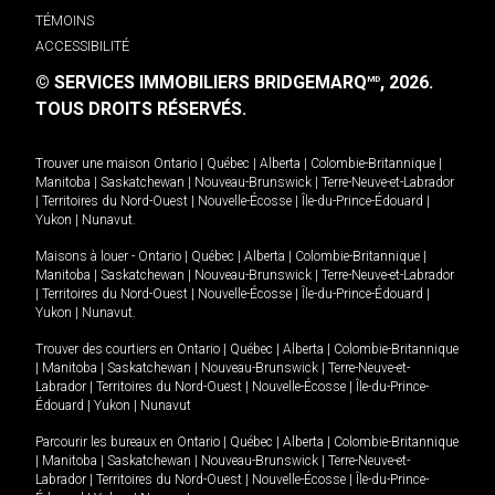
TÉMOINS
ACCESSIBILITÉ
© SERVICES IMMOBILIERS BRIDGEMARQ
, 2026.
MD
TOUS DROITS RÉSERVÉS.
Trouver une maison
Ontario
|
Québec
|
Alberta
|
Colombie-Britannique
|
Manitoba
|
Saskatchewan
|
Nouveau-Brunswick
|
Terre-Neuve-et-Labrador
|
Territoires du Nord-Ouest
|
Nouvelle-Écosse
|
Île-du-Prince-Édouard
|
Yukon
|
Nunavut
.
Maisons à louer -
Ontario
|
Québec
|
Alberta
|
Colombie-Britannique
|
Manitoba
|
Saskatchewan
|
Nouveau-Brunswick
|
Terre-Neuve-et-Labrador
|
Territoires du Nord-Ouest
|
Nouvelle-Écosse
|
Île-du-Prince-Édouard
|
Yukon
|
Nunavut
.
Trouver des courtiers en
Ontario
|
Québec
|
Alberta
|
Colombie-Britannique
|
Manitoba
|
Saskatchewan
|
Nouveau-Brunswick
|
Terre-Neuve-et-
Labrador
|
Territoires du Nord-Ouest
|
Nouvelle-Écosse
|
Île-du-Prince-
Édouard
|
Yukon
|
Nunavut
Parcourir les bureaux en
Ontario
|
Québec
|
Alberta
|
Colombie-Britannique
|
Manitoba
|
Saskatchewan
|
Nouveau-Brunswick
|
Terre-Neuve-et-
Labrador
|
Territoires du Nord-Ouest
|
Nouvelle-Écosse
|
Île-du-Prince-