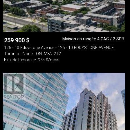
Maison en rangée 4 CAC / 2 SDB
259 900
$
126 - 10 Eddystone Avenue - 126 - 10 EDDYSTONE AVENUE,
Toronto - None - ON, M3N 2T2
Flux de trésorerie: 975 $/mois