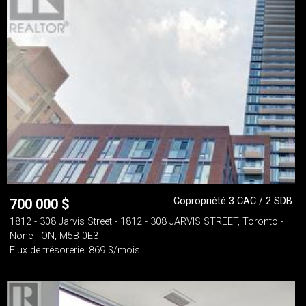
Copropriété 3 CAC / 2 SDB
700 000
$
1812 - 308 Jarvis Street - 1812 - 308 JARVIS STREET, Toronto -
None - ON, M5B 0E3
Flux de trésorerie: 869 $/mois