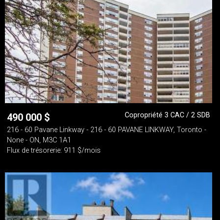
Copropriété 3 CAC / 2 SDB
490 000
$
216 - 60 Pavane Linkway - 216 - 60 PAVANE LINKWAY, Toronto -
None - ON, M3C 1A1
Flux de trésorerie: 911 $/mois