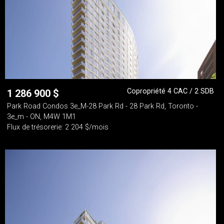
Copropriété 4 CAC / 2 SDB
1 286 900
$
Park Road Condos 3e_M-28 Park Rd - 28 Park Rd, Toronto -
3e_m - ON, M4W 1M1
Flux de trésorerie: 2 204 $/mois