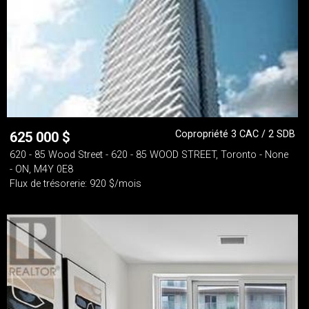
Copropriété 3 CAC / 2 SDB
625 000
$
620 - 85 Wood Street - 620 - 85 WOOD STREET, Toronto - None
- ON, M4Y 0E8
Flux de trésorerie: 920 $/mois