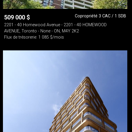
Copropriété 3 CAC / 1 SDB
509 000
$
2201 - 40 Homewood Avenue - 2201 - 40 HOMEWOOD
AVENUE, Toronto - None - ON, M4Y 2K2
Flux de trésorerie: 1 085 $/mois