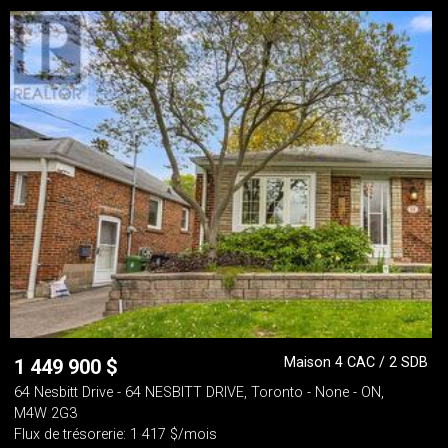
Maison 4 CAC / 2 SDB
1 449 900
$
64 Nesbitt Drive - 64 NESBITT DRIVE, Toronto - None - ON,
M4W 2G3
Flux de trésorerie: 1 417 $/mois