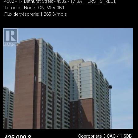
4502 - 17 Bathurst Street - 4502 - 17 BATHURST STREET,
Toronto - None - ON, M5V 0N1
Flux de trésorerie: 1 265 $/mois
Copropriété 3 CAC / 1 SDB
425 000
$