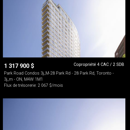
Copropriété 4 CAC / 2 SDB
1 317 900
$
Park Road Condos 3j_M-28 Park Rd - 28 Park Rd, Toronto -
3j_m - ON, M4W 1M1
Flux de trésorerie: 2 067 $/mois