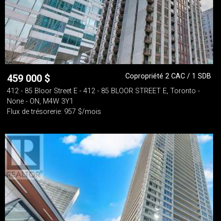
Copropriété 2 CAC / 1 SDB
459 000
$
412 - 85 Bloor Street E - 412 - 85 BLOOR STREET E, Toronto -
None - ON, M4W 3Y1
Flux de trésorerie: 957 $/mois