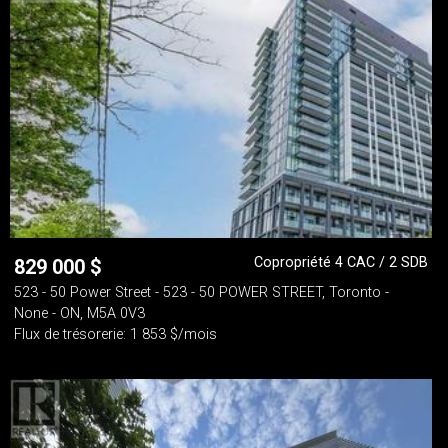
Copropriété 4 CAC / 2 SDB
829 000
$
523 - 50 Power Street - 523 - 50 POWER STREET, Toronto -
None - ON, M5A 0V3
Flux de trésorerie: 1 853 $/mois