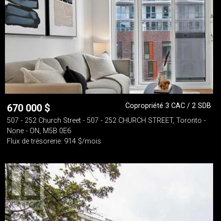
Copropriété 3 CAC / 2 SDB
670 000
$
507 - 252 Church Street - 507 - 252 CHURCH STREET, Toronto -
None - ON, M5B 0E6
Flux de trésorerie: 914 $/mois