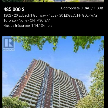
Copropriété 3 CAC / 1 SDB
485 000
$
1202 - 20 Edgecliff Golfway - 1202 - 20 EDGECLIFF GOLFWAY,
Toronto - None - ON, M3C 3A4
Flux de trésorerie: 1 147 $/mois