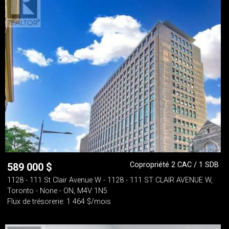
Copropriété 2 CAC / 1 SDB
589 000
$
1128 - 111 St Clair Avenue W - 1128 - 111 ST CLAIR AVENUE W,
Toronto - None - ON, M4V 1N5
Flux de trésorerie: 1 464 $/mois