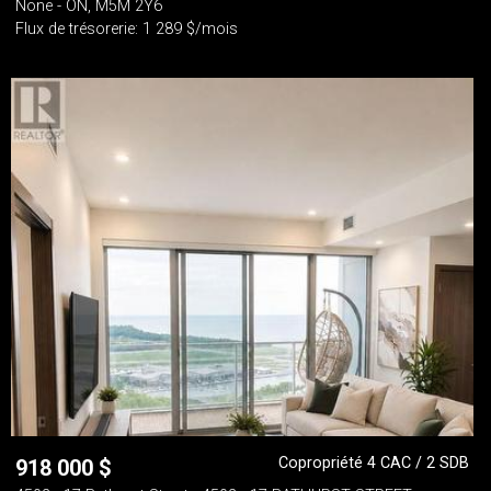
None - ON, M5M 2Y6
Flux de trésorerie: 1 289 $/mois
Copropriété 4 CAC / 2 SDB
918 000
$