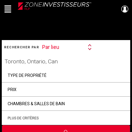
Menu
Live
En Direct
RECHERCHER
Par lieu
RECHERCHER PAR
Search
By
Trouvez
votre
foyer
TYPE DE PROPRIÉTÉ
PRIX
CHAMBRES & SALLES DE BAIN
PLUS DE CRITÈRES
Soumettre