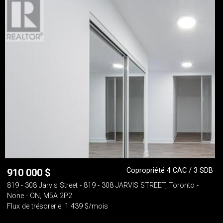
Copropriété 4 CAC / 3 SDB
910 000
$
819 - 308 Jarvis Street - 819 - 308 JARVIS STREET, Toronto -
None - ON, M5A 2P2
Flux de trésorerie: 1 439 $/mois