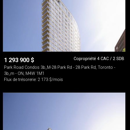
Copropriété 4 CAC / 2 SDB
1 293 900
$
Park Road Condos 3b_M-28 Park Rd - 28 Park Rd, Toronto -
3b_m - ON, M4W 1M1
Flux de trésorerie: 2 173 $/mois