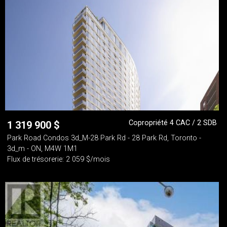
Copropriété 4 CAC / 2 SDB
1 319 900
$
Park Road Condos 3d_M-28 Park Rd - 28 Park Rd, Toronto -
3d_m - ON, M4W 1M1
Flux de trésorerie: 2 059 $/mois