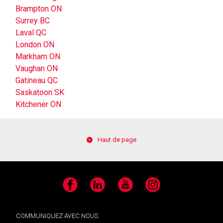
Brampton ON
Surrey BC
Laval QC
London ON
Markham ON
Vaughan ON
Gatineau QC
Saskatoon SK
Kitchener ON
Haut de page
Facebook
LinkedIn
YouTube
Instagram
COMMUNIQUEZ AVEC NOUS