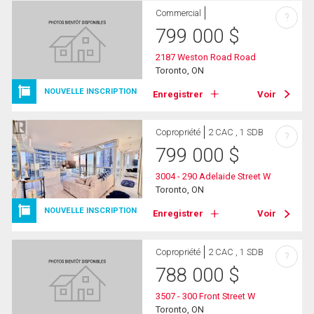
Commercial
?
799 000
$
2187 Weston Road Road
Toronto, ON
NOUVELLE INSCRIPTION
Enregistrer
Voir
Copropriété
2 CAC , 1 SDB
?
799 000
$
3004 - 290 Adelaide Street W
Toronto, ON
NOUVELLE INSCRIPTION
Enregistrer
Voir
Copropriété
2 CAC , 1 SDB
?
788 000
$
3507 - 300 Front Street W
Toronto, ON