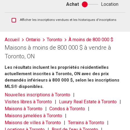
Achat
Location
Achat
ou
location
Afficher
Afficher les inscriptions vendues et les historiques d'inscriptions
les
inscriptions
vendues
Accueil
Ontario
Toronto
À moins de 800 000 $
et
Maisons à moins de 800 000 $ à vendre à
les
historiques
Toronto, ON
d'inscriptions
Les résultats incluent les propriétés résidentielles
actuellement inscrites à Toronto, ON avec des prix
demandés inférieurs à 800 000 $, selon les inscriptions
MLS® disponibles.
Nouvelles inscriptions à Toronto
Visites libres à Toronto
Luxury Real Estate à Toronto
Maisons à Toronto
Condos à Toronto
Maisons jumelées à Toronto
Maisons de villes à Toronto
Terrains à Toronto
Locations à Toronto
Bord de l'eau à Toronto