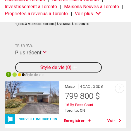
Investissement à Toronto
Maisons Neuves à Toronto
Propriétés à revenus à Toronto
Voir plus
1,000+ À MOINS DE 800 000 $ À VENDRE À TORONTO
TRIER PAR:
Plus récent
Style de vie
0
Style de vie
10
Maison
4 CAC , 2 SDB
?
799 800
$
16 By-Pass Court
Toronto, ON
NOUVELLE INSCRIPTION
Enregistrer
Voir