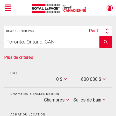
Menu
Rechercher
Live
En Direct
Par lieu
RECHERCHER PAR
Search
Trouvez
By
Entrez
votre
le
foyer
nom
de
Plus de critères
l'école
PRIX
Min
0 $
800 000 $
Price
Max
Price
CHAMBRES & SALLES DE BAIN
Cham
Chambres
Salles de bain
Salles
de
bain
ACHAT OU LOCATION