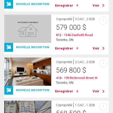
NOUVELLE INSCRIPTION
Enregistrer
Voir
Copropriété
3 CAC , 2 SDB
?
579 000
$
812 - 1346 Danforth Road
Toronto, ON
NOUVELLE INSCRIPTION
Enregistrer
Voir
Copropriété
2 CAC , 2 SDB
?
569 800
$
418 - 199 Richmond Street W
Toronto, ON
NOUVELLE INSCRIPTION
Enregistrer
Voir
Copropriété
1 CAC , 1 SDB
?