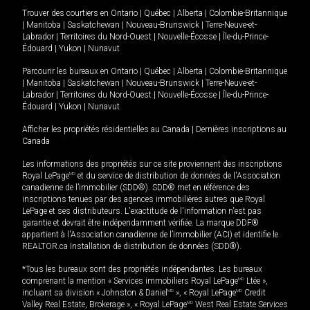
Trouver des courtiers en
Ontario
|
Québec
|
Alberta
|
Colombie-Britannique
|
Manitoba
|
Saskatchewan
|
Nouveau-Brunswick
|
Terre-Neuve-et-
Labrador
|
Territoires du Nord-Ouest
|
Nouvelle-Écosse
|
Île-du-Prince-
Édouard
|
Yukon
|
Nunavut
Parcourir les bureaux en
Ontario
|
Québec
|
Alberta
|
Colombie-Britannique
|
Manitoba
|
Saskatchewan
|
Nouveau-Brunswick
|
Terre-Neuve-et-
Labrador
|
Territoires du Nord-Ouest
|
Nouvelle-Écosse
|
Île-du-Prince-
Édouard
|
Yukon
|
Nunavut
Afficher les propriétés résidentielles au Canada
|
Dernières inscriptions au
Canada
Les informations des propriétés sur ce site proviennent des inscriptions
Royal LePage
MD
et du service de distribution de données de l'Association
canadienne de l’immobilier (SDD®). SDD® met en référence des
inscriptions tenues par des agences immobilières autres que Royal
LePage et ses distributeurs. L'exactitude de l'information n'est pas
garantie et devrait être indépendamment vérifiée. La marque DDF®
appartient à l'Association canadienne de l’immobilier (ACI) et identifie le
REALTOR.ca Installation de distribution de données (SDD®).
*Tous les bureaux sont des propriétés indépendantes. Les bureaux
comprenant la mention « Services immobiliers Royal LePage
MD
Ltée »,
incluant sa division « Johnston & Daniel
MD
», « Royal LePage
MD
Credit
Valley Real Estate, Brokerage », « Royal LePage
MD
West Real Estate Services