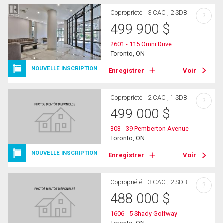
Copropriété
3 CAC , 2 SDB
?
499 900
$
2601 - 115 Omni Drive
Toronto, ON
NOUVELLE INSCRIPTION
Enregistrer
Voir
Copropriété
2 CAC , 1 SDB
?
499 000
$
303 - 39 Pemberton Avenue
Toronto, ON
NOUVELLE INSCRIPTION
Enregistrer
Voir
Copropriété
3 CAC , 2 SDB
?
488 000
$
1606 - 5 Shady Golfway
Toronto, ON