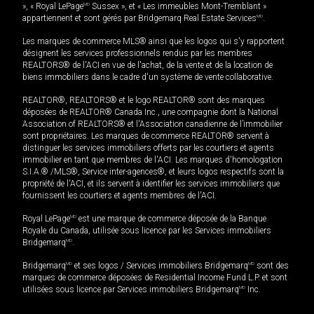
», « Royal LePage
MD
Sussex », et « Les immeubles Mont-Tremblant »
appartiennent et sont gérés par Bridgemarq Real Estate Services
MD
.
Les marques de commerce MLS® ainsi que les logos qui s'y rapportent
désignent les services professionnels rendus par les membres
REALTORS® de l'ACI en vue de l'achat, de la vente et de la location de
biens immobiliers dans le cadre d'un système de vente collaborative.
REALTOR®, REALTORS® et le logo REALTOR® sont des marques
déposées de REALTOR® Canada Inc., une compagnie dont la National
Association of REALTORS® et l'Association canadienne de l’immobilier
sont propriétaires. Les marques de commerce REALTOR® servent à
distinguer les services immobiliers offerts par les courtiers et agents
immobilier en tant que membres de l'ACI. Les marques d'homologation
S.I.A.® /MLS®, Service inter-agences®, et leurs logos respectifs sont la
propriété de l'ACI, et ils servent à identifier les services immobiliers que
fournissent les courtiers et agents membres de l'ACI.
Royal LePage
MD
est une marque de commerce déposée de la Banque
Royale du Canada, utilisée sous licence par les Services immobiliers
Bridgemarq
MD
.
Bridgemarq
MD
et ses logos / Services immobiliers Bridgemarq
MD
sont des
marques de commerce déposées de Residential Income Fund L.P. et sont
utilisées sous licence par Services immobiliers Bridgemarq
MD
Inc.