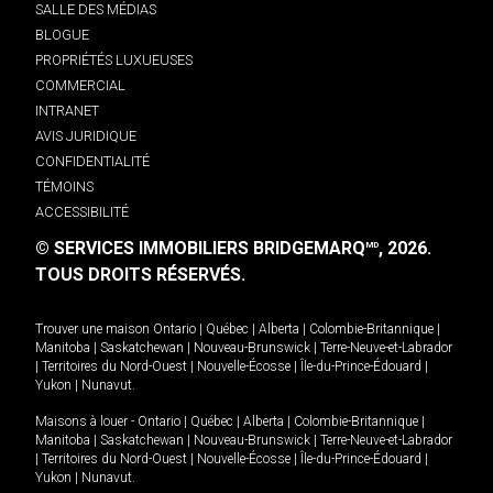
SALLE DES MÉDIAS
BLOGUE
PROPRIÉTÉS LUXUEUSES
COMMERCIAL
INTRANET
AVIS JURIDIQUE
CONFIDENTIALITÉ
TÉMOINS
ACCESSIBILITÉ
© SERVICES IMMOBILIERS BRIDGEMARQ
, 2026.
MD
TOUS DROITS RÉSERVÉS.
Trouver une maison
Ontario
|
Québec
|
Alberta
|
Colombie-Britannique
|
Manitoba
|
Saskatchewan
|
Nouveau-Brunswick
|
Terre-Neuve-et-Labrador
|
Territoires du Nord-Ouest
|
Nouvelle-Écosse
|
Île-du-Prince-Édouard
|
Yukon
|
Nunavut
.
Maisons à louer -
Ontario
|
Québec
|
Alberta
|
Colombie-Britannique
|
Manitoba
|
Saskatchewan
|
Nouveau-Brunswick
|
Terre-Neuve-et-Labrador
|
Territoires du Nord-Ouest
|
Nouvelle-Écosse
|
Île-du-Prince-Édouard
|
Yukon
|
Nunavut
.