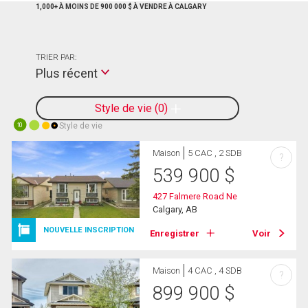
1,000+ À MOINS DE 900 000 $ À VENDRE À CALGARY
TRIER PAR:
Plus récent
Style de vie
0
Style de vie
10
Maison
5 CAC , 2 SDB
?
539 900
$
427 Falmere Road Ne
Calgary, AB
NOUVELLE INSCRIPTION
Enregistrer
Voir
Maison
4 CAC , 4 SDB
?
899 900
$