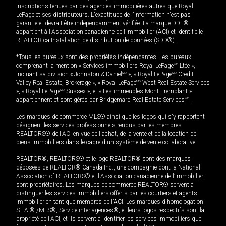
inscriptions tenues par des agences immobilières autres que Royal
LePage et ses distributeurs. L'exactitude de l'information n'est pas
garantie et devrait être indépendamment vérifiée. La marque DDF®
appartient à l'Association canadienne de l’immobilier (ACI) et identifie le
REALTOR.ca Installation de distribution de données (SDD®).
*Tous les bureaux sont des propriétés indépendantes. Les bureaux
comprenant la mention « Services immobiliers Royal LePage
MD
Ltée »,
incluant sa division « Johnston & Daniel
MD
», « Royal LePage
MD
Credit
Valley Real Estate, Brokerage », « Royal LePage
MD
West Real Estate Services
», « Royal LePage
MD
Sussex », et « Les immeubles Mont-Tremblant »
appartiennent et sont gérés par Bridgemarq Real Estate Services
MD
.
Les marques de commerce MLS® ainsi que les logos qui s'y rapportent
désignent les services professionnels rendus par les membres
REALTORS® de l'ACI en vue de l'achat, de la vente et de la location de
biens immobiliers dans le cadre d'un système de vente collaborative.
REALTOR®, REALTORS® et le logo REALTOR® sont des marques
déposées de REALTOR® Canada Inc., une compagnie dont la National
Association of REALTORS® et l'Association canadienne de l’immobilier
sont propriétaires. Les marques de commerce REALTOR® servent à
distinguer les services immobiliers offerts par les courtiers et agents
immobilier en tant que membres de l'ACI. Les marques d'homologation
S.I.A.® /MLS®, Service inter-agences®, et leurs logos respectifs sont la
propriété de l'ACI, et ils servent à identifier les services immobiliers que