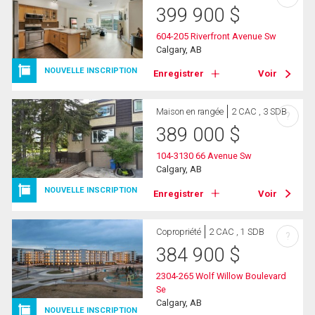
399 900
$
604-205 Riverfront Avenue Sw
Calgary, AB
NOUVELLE INSCRIPTION
Enregistrer
Voir
Maison en rangée
2 CAC , 3 SDB
?
389 000
$
104-3130 66 Avenue Sw
Calgary, AB
NOUVELLE INSCRIPTION
Enregistrer
Voir
Copropriété
2 CAC , 1 SDB
?
384 900
$
2304-265 Wolf Willow Boulevard
Se
Calgary, AB
NOUVELLE INSCRIPTION