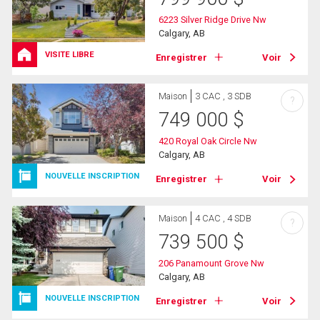
6223 Silver Ridge Drive Nw
Calgary, AB
VISITE LIBRE
Enregistrer
Voir
Maison
3 CAC , 3 SDB
?
749 000
$
420 Royal Oak Circle Nw
Calgary, AB
NOUVELLE INSCRIPTION
Enregistrer
Voir
Maison
4 CAC , 4 SDB
?
739 500
$
206 Panamount Grove Nw
Calgary, AB
NOUVELLE INSCRIPTION
Enregistrer
Voir