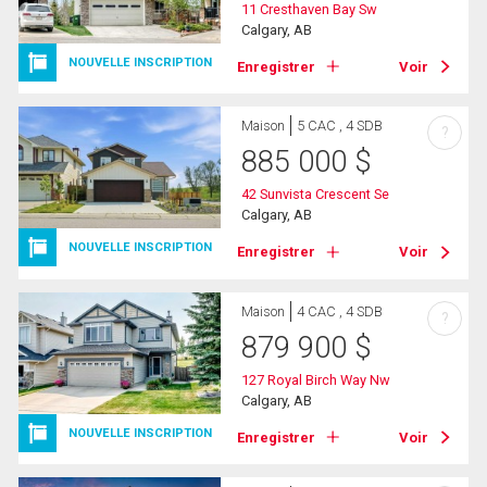
11 Cresthaven Bay Sw
Calgary, AB
NOUVELLE INSCRIPTION
Enregistrer
Voir
Maison
5 CAC , 4 SDB
?
885 000
$
42 Sunvista Crescent Se
Calgary, AB
NOUVELLE INSCRIPTION
Enregistrer
Voir
Maison
4 CAC , 4 SDB
?
879 900
$
127 Royal Birch Way Nw
Calgary, AB
NOUVELLE INSCRIPTION
Enregistrer
Voir