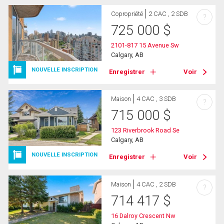
Copropriété
2 CAC , 2 SDB
?
725 000
$
2101-817 15 Avenue Sw
Calgary, AB
NOUVELLE INSCRIPTION
Enregistrer
Voir
Maison
4 CAC , 3 SDB
?
715 000
$
123 Riverbrook Road Se
Calgary, AB
NOUVELLE INSCRIPTION
Enregistrer
Voir
Maison
4 CAC , 2 SDB
?
714 417
$
16 Dalroy Crescent Nw