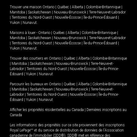
Trouver une maison
Ontario
|
Québec
|
Alberta
|
Colombie-Britannique
|
Manitoba
|
Saskatchewan
|
Nouveau-Brunswick
|
Terre-Neuve-et-Labrador
|
Territoires du Nord-Ouest
|
Nouvelle-Écosse
|
Île-du-Prince-Édouard
|
Yukon
|
Nunavut
.
Maisons à louer -
Ontario
|
Québec
|
Alberta
|
Colombie-Britannique
|
Manitoba
|
Saskatchewan
|
Nouveau-Brunswick
|
Terre-Neuve-et-Labrador
|
Territoires du Nord-Ouest
|
Nouvelle-Écosse
|
Île-du-Prince-Édouard
|
Yukon
|
Nunavut
.
Trouver des courtiers en
Ontario
|
Québec
|
Alberta
|
Colombie-Britannique
|
Manitoba
|
Saskatchewan
|
Nouveau-Brunswick
|
Terre-Neuve-et-
Labrador
|
Territoires du Nord-Ouest
|
Nouvelle-Écosse
|
Île-du-Prince-
Édouard
|
Yukon
|
Nunavut
Parcourir les bureaux en
Ontario
|
Québec
|
Alberta
|
Colombie-Britannique
|
Manitoba
|
Saskatchewan
|
Nouveau-Brunswick
|
Terre-Neuve-et-
Labrador
|
Territoires du Nord-Ouest
|
Nouvelle-Écosse
|
Île-du-Prince-
Édouard
|
Yukon
|
Nunavut
Afficher les propriétés résidentielles au Canada
|
Dernières inscriptions au
Canada
Les informations des propriétés sur ce site proviennent des inscriptions
Royal LePage
MD
et du service de distribution de données de l'Association
canadienne de l’immobilier (SDD®). SDD® met en référence des