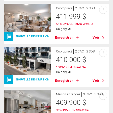
Copropriété
2 CAC , 2 SDB
?
411 999
$
5116-20295 Seton Way Se
Calgary, AB
NOUVELLE INSCRIPTION
Enregistrer
Voir
Copropriété
2 CAC , 2 SDB
?
410 000
$
1013-123 4 Street Ne
Calgary, AB
NOUVELLE INSCRIPTION
Enregistrer
Voir
Maison en rangée
3 CAC , 3 SDB
?
409 900
$
312-19500 37 Street Se