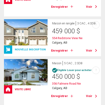
Enregistrer
Voir
Maison en rangée
3 CAC , 4 SDB
?
459 000
$
554 Redstone View Ne
Calgary, AB
NOUVELLE INSCRIPTION
Enregistrer
Voir
Maison
5 CAC , 2 SDB
?
Éligible Louer pour acheter
450 000
$
356 Falmere Road Ne
Calgary, AB
VISITE LIBRE
Enregistrer
Voir