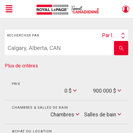
Menu
Rechercher
Live
En Direct
Par lieu
RECHERCHER PAR
Search
Trouvez
By
Entrez
votre
le
foyer
nom
de
Plus de critères
l'école
PRIX
Min
0 $
900 000 $
Price
Max
Price
CHAMBRES & SALLES DE BAIN
Cham
Chambres
Salles de bain
Salles
de
bain
ACHAT OU LOCATION