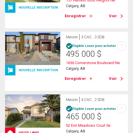
157 Harvest Gold Heights Ne
Calgary, AB
NOUVELLE INSCRIPTION
Enregistrer
Voir
Maison
3 CAC , 3 SDB
?
Éligible Louer pour acheter
495 000
$
1636 Cornerstone Boulevard Ne
Calgary, AB
NOUVELLE INSCRIPTION
Enregistrer
Voir
Maison
4 CAC , 2 SDB
?
Éligible Louer pour acheter
465 000
$
52 Erin Meadows Court Se
Calgary, AB
VISITE LIBRE