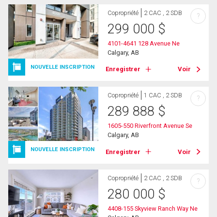
Copropriété
2 CAC , 2 SDB
?
299 000
$
4101-4641 128 Avenue Ne
Calgary, AB
NOUVELLE INSCRIPTION
Enregistrer
Voir
Copropriété
1 CAC , 2 SDB
?
289 888
$
1605-550 Riverfront Avenue Se
Calgary, AB
NOUVELLE INSCRIPTION
Enregistrer
Voir
Copropriété
2 CAC , 2 SDB
?
280 000
$
4408-155 Skyview Ranch Way Ne