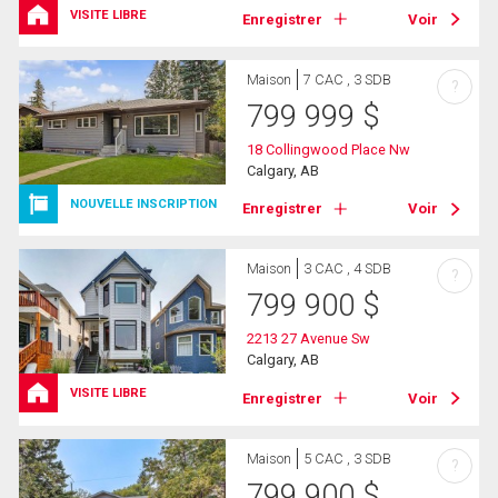
VISITE LIBRE
Enregistrer
Voir
Maison
7 CAC , 3 SDB
?
799 999
$
18 Collingwood Place Nw
Calgary, AB
NOUVELLE INSCRIPTION
Enregistrer
Voir
Maison
3 CAC , 4 SDB
?
799 900
$
2213 27 Avenue Sw
Calgary, AB
VISITE LIBRE
Enregistrer
Voir
Maison
5 CAC , 3 SDB
?
799 900
$