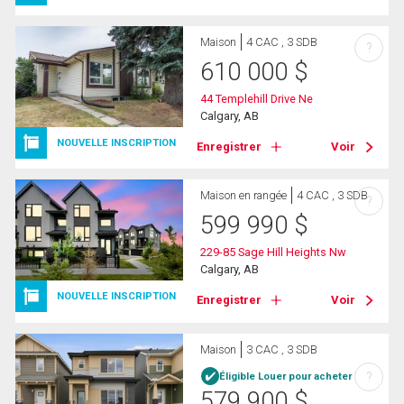
Maison
4 CAC , 3 SDB
?
610 000
$
44 Templehill Drive Ne
Calgary, AB
NOUVELLE INSCRIPTION
Enregistrer
Voir
Maison en rangée
4 CAC , 3 SDB
?
599 990
$
229-85 Sage Hill Heights Nw
Calgary, AB
NOUVELLE INSCRIPTION
Enregistrer
Voir
Maison
3 CAC , 3 SDB
?
Éligible Louer pour acheter
579 900
$