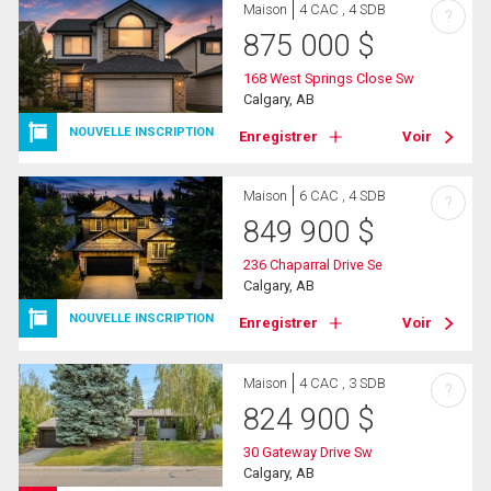
Maison
4 CAC , 4 SDB
?
875 000
$
168 West Springs Close Sw
Calgary, AB
NOUVELLE INSCRIPTION
Enregistrer
Voir
Maison
6 CAC , 4 SDB
?
849 900
$
236 Chaparral Drive Se
Calgary, AB
NOUVELLE INSCRIPTION
Enregistrer
Voir
Maison
4 CAC , 3 SDB
?
824 900
$
30 Gateway Drive Sw
Calgary, AB