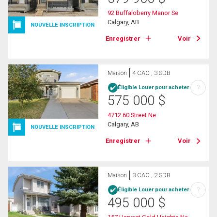
92 Buffaloberry Manor Se
Calgary, AB
NOUVELLE INSCRIPTION
Enregistrer
Voir
Maison
4 CAC , 3 SDB
?
Éligible Louer pour acheter
575 000
$
4712 60 Street Ne
Calgary, AB
NOUVELLE INSCRIPTION
Enregistrer
Voir
Maison
3 CAC , 2 SDB
?
Éligible Louer pour acheter
495 000
$